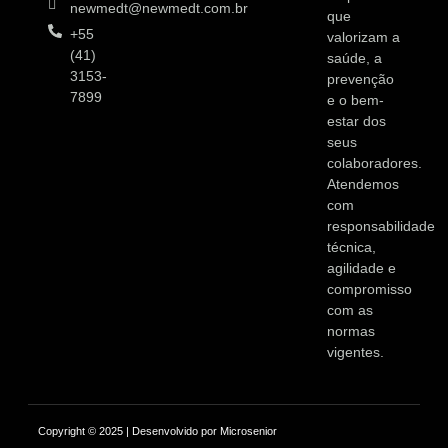
newmedt@newmedt.com.br
que
+55
valorizam a
(41)
saúde, a
3153-
prevenção
7899
e o bem-
estar dos
seus
colaboradores.
Atendemos
com
responsabilidade
técnica,
agilidade e
compromisso
com as
normas
vigentes.
Copyright © 2025 | Desenvolvido por Microsenior