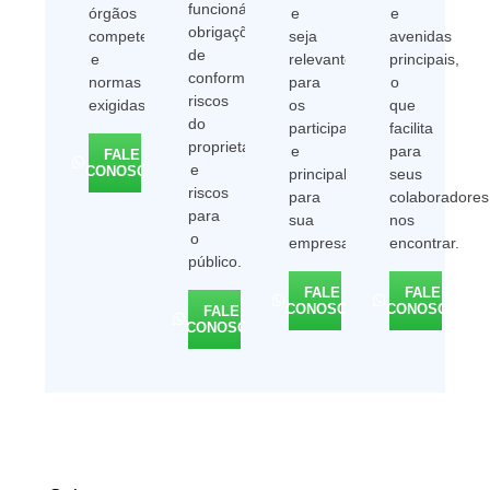
funcionários,
órgãos
e
e
obrigações
competentes
seja
avenidas
de
e
relevante
principais,
conformidade,
normas
para
o
riscos
exigidas.
os
que
do
participantes
facilita
proprietário
e
para
FALE
e
CONOSCO
principalmente
seus
riscos
para
colaboradores
para
sua
nos
o
empresa.
encontrar.
público.
FALE
FALE
CONOSCO
CONOSCO
FALE
CONOSCO