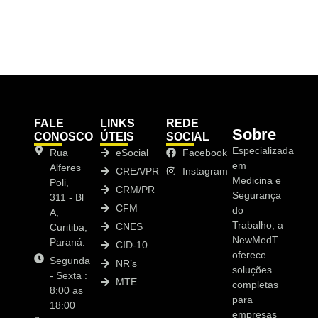
FALE
LINKS
REDE
Sobre
CONOSCO
ÚTEIS
SOCIAL
Especializada
Rua
eSocial
Facebook
em
Alferes
CREA/PR
Instagram
Medicina e
Poli,
CRM/PR
Segurança
311 - Bl
CFM
do
A,
Trabalho, a
CNES
Curitiba,
NewMedT
Paraná.
CID-10
oferece
Segunda
NR’s
soluções
- Sexta :
MTE
completas
8:00 as
para
18:00
empresas