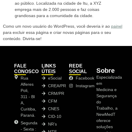
ao público. Localizada na cidade de Itu, a XYZ
emprega mais de 2.000 pessoas e faz coisas
grandiosas para a comunidade da cidade.
Como um novo usuário do WordPress, você deveria ir ao
painel
para excluir essa página e criar novas páginas para o seu
conteúdo. Divirta-se!
FALE
LINKS
REDE
Sobre
CONOSCO
ÚTEIS
SOCIAL
Especializada
Rua
eSocial
Facebook
em
Alferes
CREA/PR
Instagram
Medicina e
Poli,
CRM/PR
Segurança
311 - Bl
CFM
do
A,
Trabalho, a
CNES
Curitiba,
NewMedT
Paraná.
CID-10
oferece
Segunda
NR’s
soluções
- Sexta :
MTE