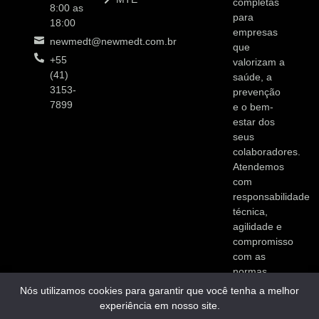
completas
8:00 as
para
18:00
empresas
newmedt@newmedt.com.br
que
+55
valorizam a
(41)
saúde, a
3153-
prevenção
7899
e o bem-
estar dos
seus
colaboradores.
Atendemos
com
responsabilidade
técnica,
agilidade e
compromisso
com as
normas
vigentes.
Nós utilizamos cookies para garantir que você tenha a melhor
experiência em nosso site.