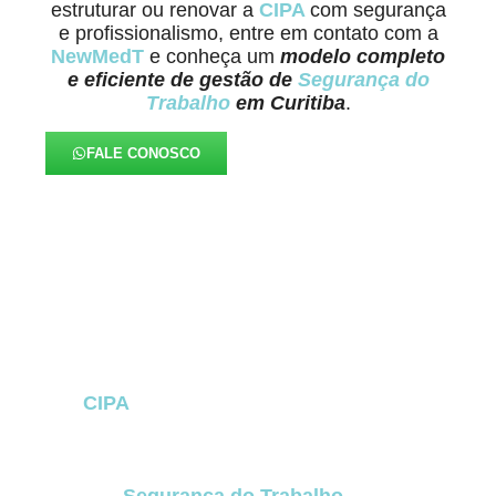
estruturar ou renovar a
CIPA
com segurança
e profissionalismo, entre em contato com a
NewMedT
e conheça um
modelo completo
e eficiente de gestão de
Segurança do
Trabalho
em Curitiba
.
FALE CONOSCO
FAQ – CIPA em Curitiba (NR-
05)
A
CIPA
em Curitiba
é uma das principais
estruturas de prevenção de acidentes e
doenças ocupacionais dentro das empresas.
Ela representa o compromisso da organização
com a
Segurança do Trabalho
e garante