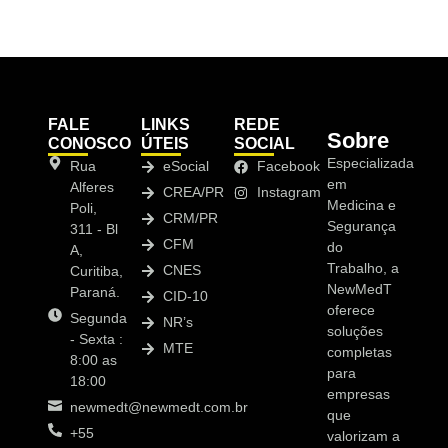
FALE
LINKS
REDE
Sobre
CONOSCO
ÚTEIS
SOCIAL
Especializada
Rua
eSocial
Facebook
em
Alferes
CREA/PR
Instagram
Medicina e
Poli,
CRM/PR
Segurança
311 - Bl
CFM
do
A,
Trabalho, a
CNES
Curitiba,
NewMedT
Paraná.
CID-10
oferece
Segunda
NR’s
soluções
- Sexta :
MTE
completas
8:00 as
para
18:00
empresas
newmedt@newmedt.com.br
que
+55
valorizam a