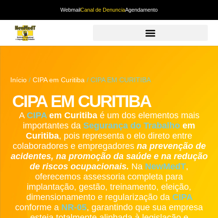
Webmail
Canal de Denuncia
Agendamento
Início
/
CIPA em Curitiba
/ CIPA EM CURITIBA
CIPA EM CURITIBA
A
CIPA
em Curitiba
é um dos elementos mais
importantes da
Segurança do Trabalho
em
Curitiba
, pois representa o elo direto entre
colaboradores e empregadores
na prevenção de
acidentes, na promoção da saúde e na redução
de riscos ocupacionais.
Na
NewMedT
,
oferecemos assessoria completa para
implantação, gestão, treinamento, eleição,
dimensionamento e regularização da
CIPA
conforme a
NR-05
, garantindo que sua empresa
esteja totalmente alinhada à legislação e