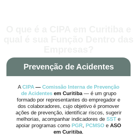
O que é a CIPA em Curitiba e
qual é sua Função Dentro das
Empresas?
Prevenção de Acidentes
A
CIPA
—
Comissão Interna de Prevenção
de Acidentes
em Curitiba
— é um grupo
formado por representantes do empregador e
dos colaboradores, cujo objetivo é promover
ações de prevenção, identificar riscos, sugerir
melhorias, acompanhar indicadores de
SST
e
apoiar programas como
PGR
,
PCMSO
e
ASO
em Curitiba
.