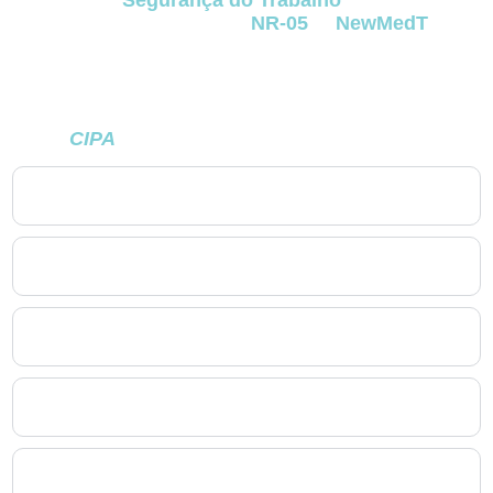
conformidade com a
NR-05
. A
NewMedT
preparou este FAQ para esclarecer as dúvidas
mais comuns de empresas localizadas
em
Curitiba
e da Região Metropolitana que
desejam implantar,
regularizar ou treinar sua
CIPA
com segurança e profissionalismo.
1. O que é a CIPA e por que ela é obrigatória em
Curitiba?
2. Todas as empresas precisam constituir CIPA em
Curitiba?
3. Como funciona o processo eleitoral da CIPA em
Curitiba?
4. Como funciona o treinamento obrigatório da CIPA em
Curitiba?
5. Qual é o papel da CIPA no dia a dia das empresas em
Curitiba?