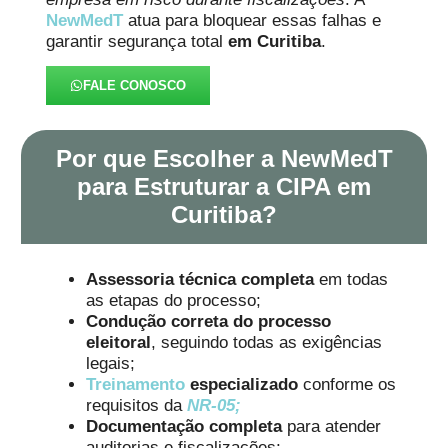
NewMedT
atua para bloquear essas falhas e
garantir segurança total
em Curitiba
.
FALE CONOSCO
Por que Escolher a NewMedT
para Estruturar a CIPA em
Curitiba?
Assessoria técnica completa
em todas
as etapas do processo;
Condução correta do processo
eleitoral
, seguindo todas as exigências
legais;
Treinamento
especializado
conforme os
requisitos da
NR-05;
Documentação completa
para atender
auditorias e fiscalizações;