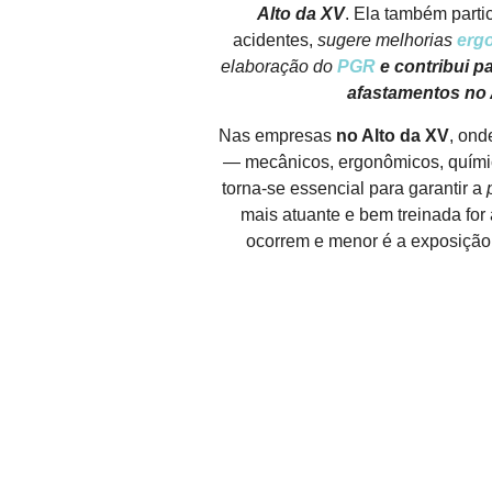
Alto da XV
. Ela também parti
acidentes,
sugere melhorias
erg
elaboração do
PGR
e contribui 
afastamentos no 
Nas empresas
no Alto da XV
, ond
— mecânicos, ergonômicos, quími
torna-se essencial para garantir a
mais atuante e bem treinada for
ocorrem e menor é a exposição 
FALE CONOSCO