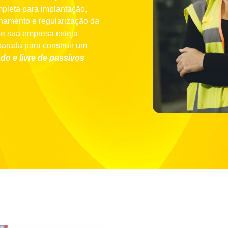
pleta para implantação,
onamento e regularização da
ue sua empresa esteja
parada para construir um
do e livre de passivos