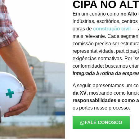
CIPA NO AL
Em um cenário como
no Alto
indústrias, escritórios, centro
obras de
construção civil
— 
mais relevante. Cada segmento
comissão precisa ser estrutur
representatividade, participa
exigências normativas. Por is
conformidade: buscamos cria
integrada à rotina da empres
A seguir, apresentamos um c
da XV
, mostrando como funci
responsabilidades e como a
os portes nesse processo.
FALE CONOSCO