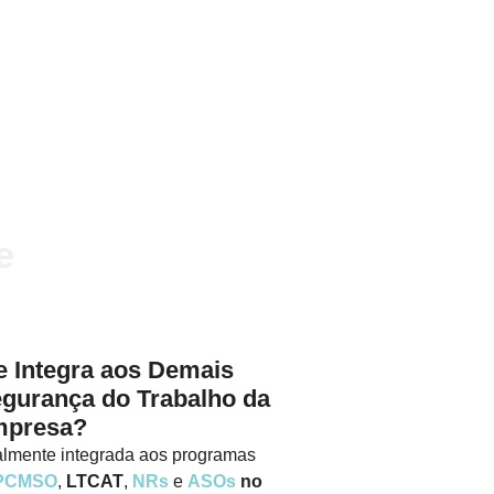
e
 Integra aos Demais
gurança do Trabalho da
presa?
talmente integrada aos programas
PCMSO
,
LTCAT
,
NRs
e
ASOs
no