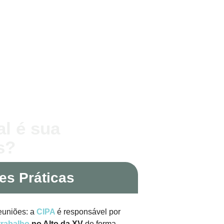
al é sua
s?
es Práticas
euniões: a
CIPA
é responsável por
trabalho
no Alto da XV
de forma