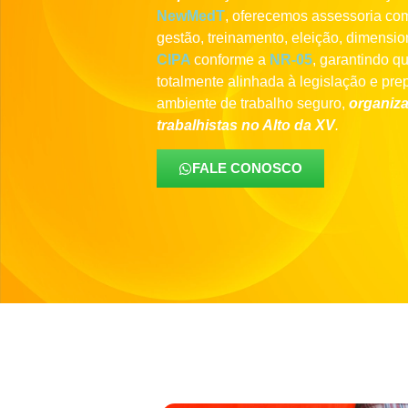
NewMedT
, oferecemos assessoria com
gestão, treinamento, eleição, dimensi
CIPA
conforme a
NR-05
, garantindo q
totalmente alinhada à legislação e pre
ambiente de trabalho seguro,
organiza
trabalhistas no Alto da XV
.
FALE CONOSCO