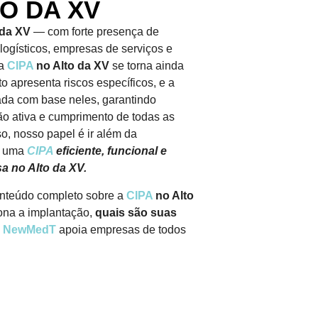
TO DA XV
 da XV
— com forte presença de
s logísticos, empresas de serviços e
a
CIPA
no Alto da XV
se torna ainda
 apresenta riscos específicos, e a
ada com base neles, garantindo
ção ativa e cumprimento de todas as
so, nosso papel é ir além da
r uma
CIPA
eficiente, funcional e
a no Alto da XV.
onteúdo completo sobre a
CIPA
no Alto
ona a implantação,
quais são suas
NewMedT
apoia empresas de todos