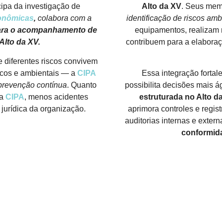
cipa da investigação de
Alto da XV
. Seus mem
onômicas
,
colabora com a
identificação de riscos amb
para o acompanhamento de
equipamentos, realizam n
Alto da XV.
contribuem para a elaboraç
e diferentes riscos convivem
cos e ambientais — a
CIPA
Essa integração fortal
prevenção contínua
. Quanto
possibilita decisões mais á
 a
CIPA
, menos acidentes
estruturada no Alto d
jurídica da organização.
aprimora controles e regist
auditorias internas e extern
conformid
FALE CONOSCO