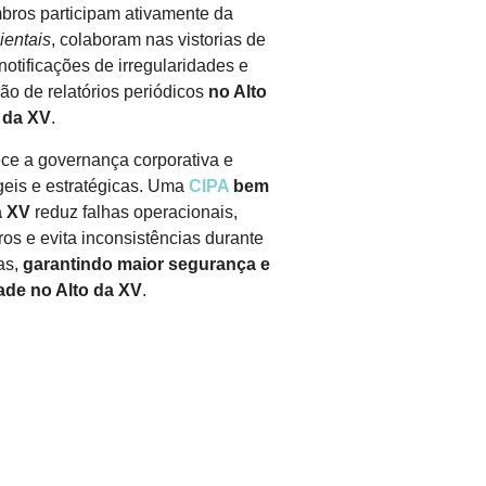
bros participam ativamente da
ientais
, colaboram nas vistorias de
otificações de irregularidades e
ão de relatórios periódicos
no Alto
da XV
.
ece a governança corporativa e
geis e estratégicas. Uma
CIPA
bem
a XV
reduz falhas operacionais,
ros e evita inconsistências durante
as,
garantindo maior segurança e
ade
no Alto da XV
.