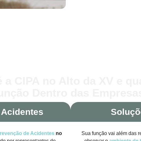
 a CIPA no Alto da XV e qu
unção Dentro das Empresa
 Acidentes
Soluçõ
revenção de Acidentes
no
Sua função vai além das r
do por representantes do
observar o
ambiente de 