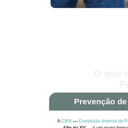
O que é
F
Prevenção de
A
CIPA
—
Comissão Interna de P
Alto da XV
— é um grupo forma