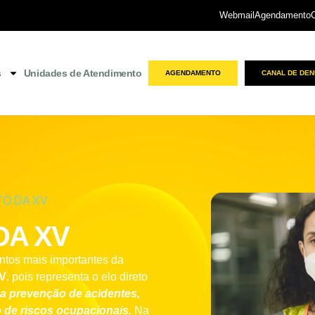
Webmail
Agendamento
s
Unidades de Atendimento
AGENDAMENTO
CANAL DE DEN
TO DA XV
DA XV
tos mais importantes da
XV
, pois representa o elo direto
a prevenção de acidentes,
 de riscos ocupacionais.
Na