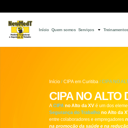
Início
Quem somos
Serviços
Treinamento
Início
/
CIPA em Curitiba
/ CIPA NO AL
CIPA NO ALTO 
A
CIPA
no Alto da XV
é um dos elemen
Segurança do Trabalho
no Alto da 
entre colaboradores e empregadores
n
na promoção da saúde e na redução