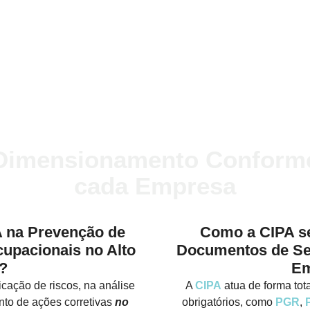
Dimensionamento Conform
cada Empresa
A na Prevenção de
Como a CIPA se
upacionais no Alto
Documentos de Se
?
Em
icação de riscos, na análise
A
CIPA
atua de forma to
to de ações corretivas
no
obrigatórios, como
PGR
,