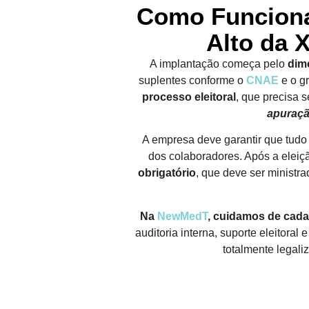
Como Funciona
Alto da 
A implantação começa pelo
dim
suplentes conforme o
CNAE
e o g
processo eleitoral
, que precisa s
apuraçã
A empresa deve garantir que tud
dos colaboradores. Após a eleiç
obrigatório
, que deve ser ministra
Na
NewMedT
, cuidamos de cada
auditoria interna, suporte eleitora
totalmente legali
FALE CONOSCO