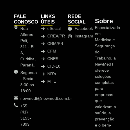
FALE
LINKS
REDE
Sobre
CONOSCO
ÚTEIS
SOCIAL
Especializada
Rua
eSocial
Facebook
em
Alferes
CREA/PR
Instagram
Medicina e
Poli,
CRM/PR
Segurança
311 - Bl
CFM
do
A,
Trabalho, a
CNES
Curitiba,
NewMedT
Paraná.
CID-10
oferece
Segunda
NR’s
soluções
- Sexta :
MTE
completas
8:00 as
para
18:00
empresas
newmedt@newmedt.com.br
que
+55
valorizam a
(41)
saúde, a
3153-
prevenção
7899
e o bem-