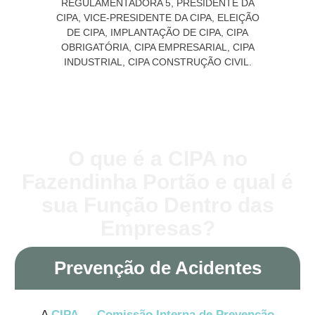
O que é a CIPA no
Fazendinha Portão e qual é
sua Função Dentro das
Empresas?
Prevenção de Acidentes
A
CIPA
—
Comissão Interna de Prevenção