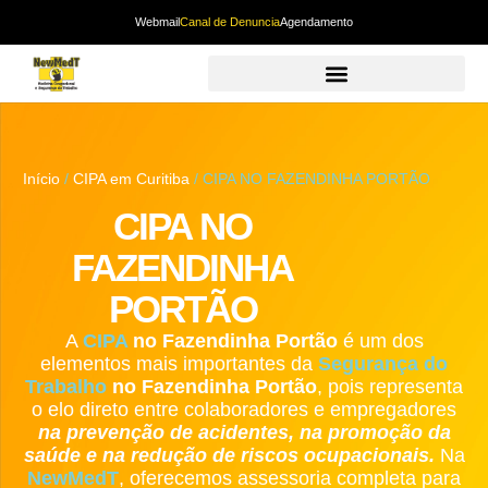
Webmail
Canal de Denuncia
Agendamento
Início
/
CIPA em Curitiba
/ CIPA NO FAZENDINHA PORTÃO
CIPA NO
FAZENDINHA
PORTÃO
A
CIPA
no Fazendinha Portão
é um dos
elementos mais importantes da
Segurança do
Trabalho
no Fazendinha Portão
, pois representa
o elo direto entre colaboradores e empregadores
na prevenção de acidentes, na promoção da
saúde e na redução de riscos ocupacionais.
Na
NewMedT
, oferecemos assessoria completa para