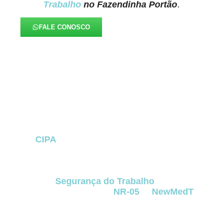
Trabalho
no Fazendinha Portão
.
FALE CONOSCO
FAQ – CIPA no Fazendinha
Portão (NR-05)
A
CIPA
no Fazendinha Portão
é uma das
principais estruturas de prevenção de acidentes
e doenças ocupacionais dentro das empresas.
Ela representa o compromisso da organização
com a
Segurança do Trabalho
e garante
conformidade com a
NR-05
. A
NewMedT
preparou este FAQ para esclarecer as dúvidas
mais comuns de empresas localizadas
no
Fazendinha Portão
e da Região Metropolitana