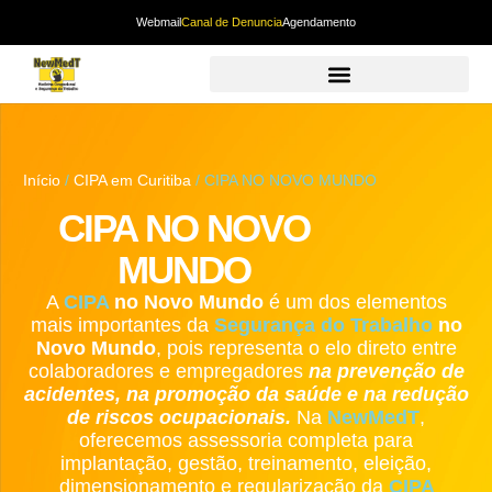
Webmail
Canal de Denuncia
Agendamento
Início
/
CIPA em Curitiba
/ CIPA NO NOVO MUNDO
CIPA NO NOVO
MUNDO
A
CIPA
no Novo Mundo
é um dos elementos
mais importantes da
Segurança do Trabalho
no
Novo Mundo
, pois representa o elo direto entre
colaboradores e empregadores
na prevenção de
acidentes, na promoção da saúde e na redução
de riscos ocupacionais.
Na
NewMedT
,
oferecemos assessoria completa para
implantação, gestão, treinamento, eleição,
dimensionamento e regularização da
CIPA