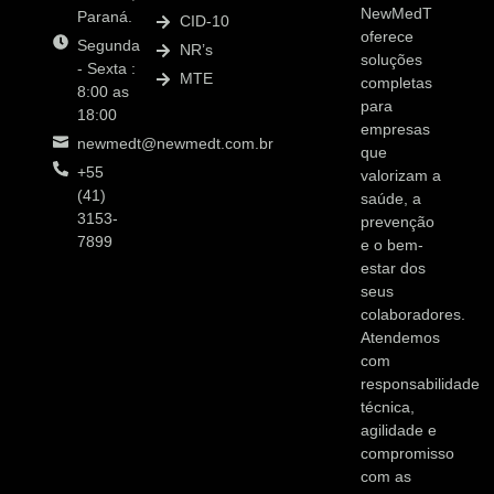
NewMedT
Paraná.
CID-10
oferece
Segunda
NR’s
soluções
- Sexta :
MTE
completas
8:00 as
para
18:00
empresas
newmedt@newmedt.com.br
que
+55
valorizam a
(41)
saúde, a
3153-
prevenção
7899
e o bem-
estar dos
seus
colaboradores.
Atendemos
com
responsabilidade
técnica,
agilidade e
compromisso
com as