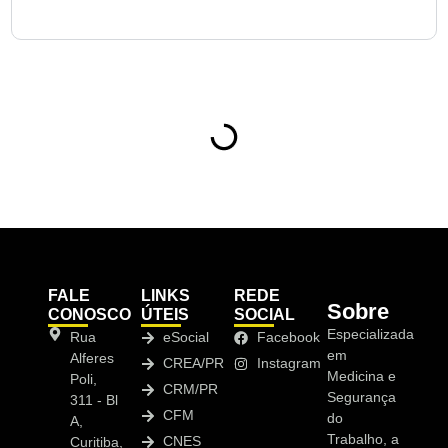
10. Como solicitar suporte da NewMedT para CIPA no
Novo Mundo?
Sumário
FALE
LINKS
REDE
Sobre
CONOSCO
ÚTEIS
SOCIAL
Especializada
Rua
eSocial
Facebook
em
Alferes
CREA/PR
Instagram
Medicina e
Poli,
CRM/PR
Segurança
311 - Bl
CFM
do
A,
Trabalho, a
CNES
Curitiba,