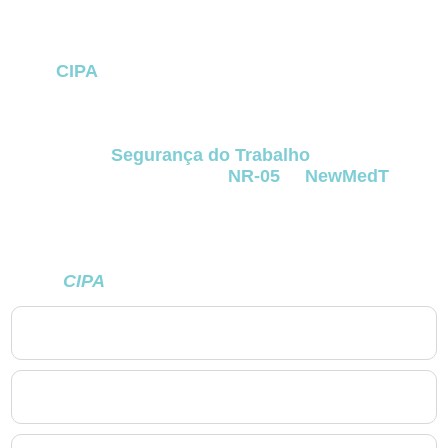
FAQ – CIPA no Novo Mundo
(NR-05)
A
CIPA
no Novo Mundo
é uma das principais
estruturas de prevenção de acidentes e
doenças ocupacionais dentro das empresas.
Ela representa o compromisso da organização
com a
Segurança do Trabalho
e garante
conformidade com a
NR-05
. A
NewMedT
preparou este FAQ para esclarecer as dúvidas
mais comuns de empresas localizadas
no
Novo Mundo
e da Região Metropolitana que
desejam implantar,
regularizar ou treinar sua
CIPA
com segurança e profissionalismo.
1. O que é a CIPA e por que ela é obrigatória no Novo
Mundo?
2. Todas as empresas precisam constituir CIPA no Novo
Mundo?