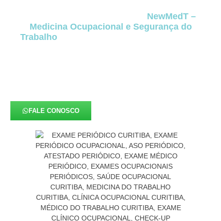
ou controlados antes que se transformem em
doenças ocupacionais. Para a
NewMedT –
Medicina Ocupacional e Segurança do
Trabalho
, o
Exame Periódico
representa uma
ferramenta de prevenção essencial, diretamente
conectada à redução de afastamentos, melhora
do clima organizacional, segurança jurídica e
conformidade total com a
NR-07
e com o
eSocial
em Campo Magro
.
FALE CONOSCO