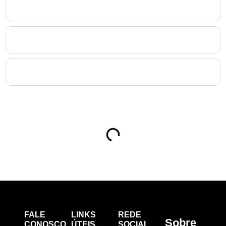
8. Exames laboratoriais fazem parte do Exame Periódico
em Campo Magro?
9. Como o Exame Periódico em Campo Magro impacta o
eSocial?
10. A NewMedT atende empresas de todos os portes
para Exame Periódico em Campo Magro?
Sumário
FALE
LINKS
REDE
Sobre
CONOSCO
ÚTEIS
SOCIAL