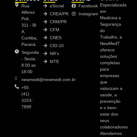
Especializada
Rua
eSocial
Facebook
em
Alferes
CREA/PR
Instagram
Medicina e
Poli,
CRM/PR
Segurança
311 - Bl
CFM
do
A,
Trabalho, a
CNES
Curitiba,
NewMedT
Paraná.
CID-10
oferece
Segunda
NR’s
soluções
- Sexta :
MTE
completas
8:00 as
para
18:00
empresas
newmedt@newmedt.com.br
que
+55
valorizam a
(41)
saúde, a
3153-
prevenção
7899
e o bem-
estar dos
seus
colaboradores.
Atendemos