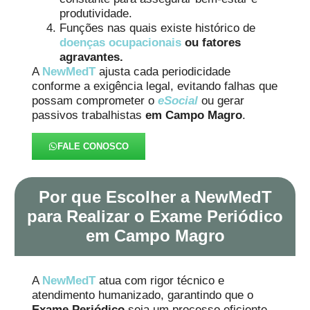
produtividade.
Funções nas quais existe histórico de
doenças ocupacionais
ou fatores
agravantes.
A
NewMedT
ajusta cada periodicidade
conforme a exigência legal, evitando falhas que
possam comprometer o
eSocial
ou gerar
passivos trabalhistas
em Campo Magro
.
FALE CONOSCO
Por que Escolher a NewMedT
para Realizar o Exame Periódico
em Campo Magro
A
NewMedT
atua com rigor técnico e
atendimento humanizado, garantindo que o
Exame Periódico
seja um processo eficiente,