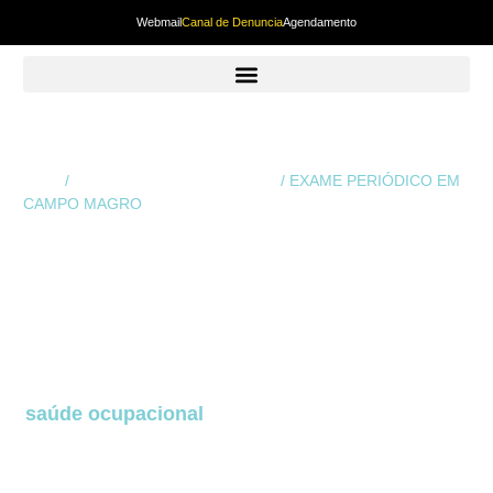
Webmail
Canal de Denuncia
Agendamento
Início
/
Exame Periódico em Curitiba
/ EXAME PERIÓDICO EM
CAMPO MAGRO
EXAME
PERIÓDICO EM
CAMPO MAGRO
O
Exame Periódico em Campo Magro
é uma
das etapas mais importantes dentro da gestão de
saúde ocupacional
de qualquer empresa. Ele é o
exame que acompanha a evolução da saúde do
trabalhador ao longo do tempo e permite que
riscos ocupacionais sejam identificados, corrigidos