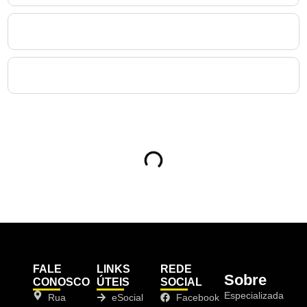
9. Como o Exame Periódico em Mandirituba impacta o
eSocial?
10. A NewMedT atende empresas de todos os portes
para Exame Periódico em Mandirituba?
Sumário
FALE
LINKS
REDE
Sobre
CONOSCO
ÚTEIS
SOCIAL
Especializada
Rua
eSocial
Facebook