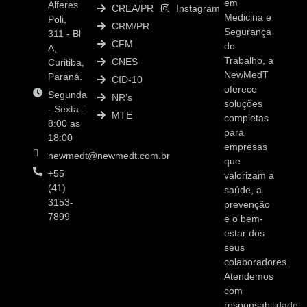
em
Alferes
CREA/PR
Instagram
Medicina e
Poli,
CRM/PR
Segurança
311 - Bl
CFM
do
A,
Trabalho, a
CNES
Curitiba,
NewMedT
Paraná.
CID-10
oferece
Segunda
NR’s
soluções
- Sexta :
MTE
completas
8:00 as
para
18:00
empresas
newmedt@newmedt.com.br
que
+55
valorizam a
(41)
saúde, a
3153-
prevenção
7899
e o bem-
estar dos
seus
colaboradores.
Atendemos
com
responsabilidade