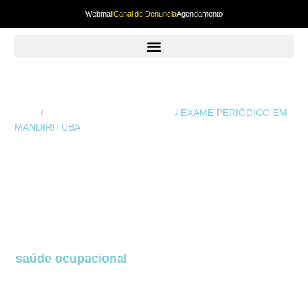
Webmail
Canal de Denuncia
Agendamento
Início
/
Exame Periódico em Curitiba
/ EXAME PERIÓDICO EM
MANDIRITUBA
EXAME
PERIÓDICO EM
MANDIRITUBA
O
Exame Periódico em Mandirituba
é uma das
etapas mais importantes dentro da gestão de
saúde ocupacional
de qualquer empresa. Ele é o
exame que acompanha a evolução da saúde do
trabalhador ao longo do tempo e permite que
riscos ocupacionais sejam identificados, corrigidos