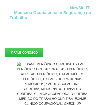
ou controlados antes que se transformem em
doenças ocupacionais. Para a
NewMedT –
Medicina Ocupacional e Segurança do
Trabalho
, o
Exame Periódico
representa uma
ferramenta de prevenção essencial, diretamente
conectada à redução de afastamentos, melhora
do clima organizacional, segurança jurídica e
conformidade total com a
NR-07
e com o
eSocial
em Mandirituba
.
FALE CONOSCO