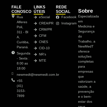
FALE
LINKS
REDE
Sobre
CONOSCO
ÚTEIS
SOCIAL
Especializada
Rua
eSocial
Facebook
em
Alferes
CREA/PR
Instagram
Medicina e
Poli,
CRM/PR
Segurança
311 - Bl
CFM
do
A,
Trabalho, a
CNES
Curitiba,
NewMedT
Paraná.
CID-10
oferece
Segunda
NR’s
soluções
- Sexta :
MTE
completas
8:00 as
para
18:00
empresas
newmedt@newmedt.com.br
que
+55
valorizam a
(41)
saúde, a
3153-
prevenção
7899
e o bem-
estar dos
seus