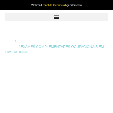
Webmail
Canal de Denuncia
Agendamento
Início
/
Exames Complementares Ocupacionais em
Curitiba
/ EXAMES COMPLEMENTARES OCUPACIONAIS EM
CASCATINHA
EXAMES
COMPLEMENTARES
OCUPACIONAIS
EM CASCATINHA
Os
Exames Complementares Ocupacionais em
Cascatinha
são fundamentais para garantir uma
avaliação completa da saúde do trabalhador e