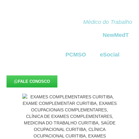
complementar o diagnóstico clínico dos exames
ocupacionais obrigatórios. Eles permitem
identificar riscos invisíveis, monitorar exposições a
agentes nocivos e fornecer ao
Médico do Trabalho
informações precisas para definir a aptidão do
colaborador para suas atividades. Na
NewMedT
,
esses exames são realizados com tecnologia
moderna, protocolos rigorosos de segurança e
total integração ao
PCMSO
e ao
eSocial
,
oferecendo confiabilidade e eficiência para
empresas de todos os portes
em Cascatinha
.
FALE CONOSCO