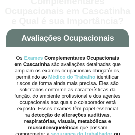
Complementares
Ocupacionais em Cascatinha
e Qual é sua Importância?
Avaliações Ocupacionais
Os
Exames
Complementares Ocupacionais
em Cascatinha
são avaliações detalhadas que
ampliam os exames ocupacionais obrigatórios,
permitindo ao
Médico do Trabalho
identificar
riscos de forma ainda mais precisa. Eles são
solicitados conforme as características da
função, do ambiente profissional e dos agentes
ocupacionais aos quais o colaborador está
exposto. Esses exames têm papel essencial
na
detecção de alterações auditivas,
respiratórias, visuais, metabólicas e
musculoesqueléticas
que possam
comprometer a
segurança do trabalhador
ou