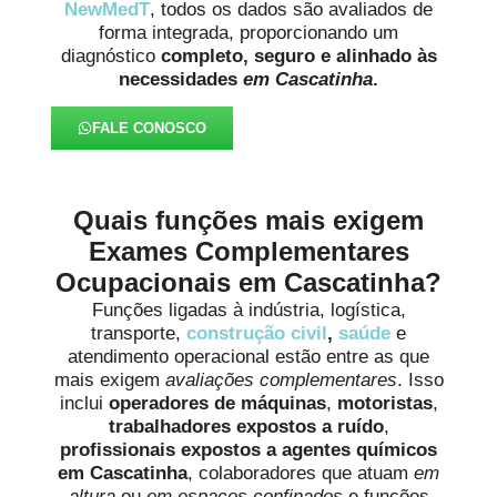
NewMedT
, todos os dados são avaliados de
forma integrada, proporcionando um
diagnóstico
completo, seguro e alinhado às
necessidades
em Cascatinha
.
FALE CONOSCO
Quais funções mais exigem
Exames Complementares
Ocupacionais em Cascatinha?
Funções ligadas à indústria, logística,
transporte,
construção civil
,
saúde
e
atendimento operacional estão entre as que
mais exigem
avaliações complementares
. Isso
inclui
operadores de máquinas
,
motoristas
,
trabalhadores expostos a ruído
,
profissionais expostos a agentes químicos
em Cascatinha
, colaboradores que atuam
em
altura
ou
em espaços confinados
e funções