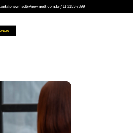
Contato
newmedt@newmedt.com.br
(41) 3153-7899
ÚNCIA