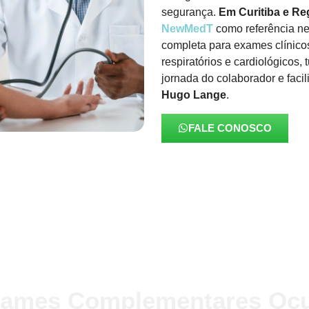
segurança.
Em Curitiba e Re
NewMedT
como referência ne
completa para exames clínicos,
respiratórios e cardiológicos,
jornada do colaborador e facil
Hugo Lange
.
FALE CONOSCO
xames Complementares Ocu