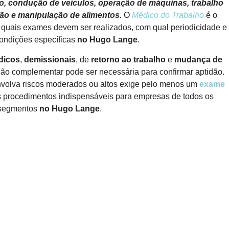
nso, condução de veículos, operação de máquinas, trabalho
são e manipulação de alimentos.
O
Médico do Trabalho
é o
ir quais exames devem ser realizados, com qual periodicidade e
ondições específicas
no Hugo Lange
.
dicos
,
demissionais
, de
retorno ao trabalho
e
mudança de
ação complementar pode ser necessária para confirmar aptidão.
envolva riscos moderados ou altos exige pelo menos um
exame
s procedimentos indispensáveis para empresas de todos os
segmentos
no Hugo Lange
.