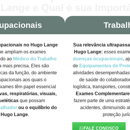
Lange e Qual é sua Import
upacionais
Trabal
pacionais no Hugo Lange
Sua relevância ultrapassa
que ampliam os exames
Hugo Lange:
esses exame
indo ao
Médico do Trabalho
doenças ocupacionais
, a
da mais precisa. Eles são
de
Equipamentos de Prote
ticas da função, do ambiente
atividades desempenhadas 
upacionais aos quais o
de saúde do colaborador
exames têm papel essencial
logística, transportes, cons
as, respiratórias, visuais,
Exames Complementares
eléticas
que possam
fazem parte de uma estraté
balhador
ou o equilíbrio do
acidentes, diminuindo a
o Hugo Lange
.
proteção jurí
FALE CONOSCO