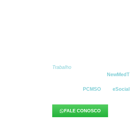
OCUPACIONAI
LANGE
Os
Exames Complementares Ocupac
fundamentais para garantir uma avali
trabalhador e complementar o diagnóst
ocupacionais obrigatórios. Eles permitem
monitorar exposições a agentes nocivo
Trabalho
informações precisas para def
para suas atividades. Na
NewMedT
, 
com tecnologia moderna, protocolos ri
integração ao
PCMSO
e ao
eSocial
, 
eficiência para empresas de todos os 
FALE CONOSCO