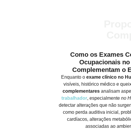
Prop
Comp
Como os Exames C
Ocupacionais no
Complementam o E
Enquanto o
exame clínico no H
visíveis, histórico médico e quei
complementares
analisam aspe
trabalhador
, especialmente
no H
detectar alterações que não surg
como perda auditiva inicial, prob
cardíacos, alterações metabóli
associadas ao ambien