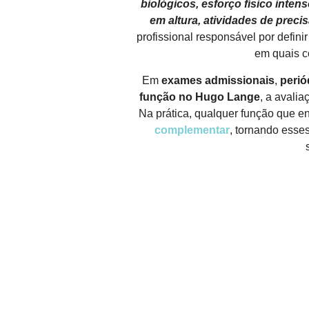
biológicos, esforço físico inte
em altura, atividades de preci
profissional responsável por defin
em quais c
Em
exames admissionais
,
perió
função no Hugo Lange
, a avali
Na prática, qualquer função que 
complementar
, tornando esse
FALE CONOSCO