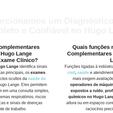
orcionamos um Diagnóstico
leto e Confiável no Hugo 
omplementares
Quais funções
 Hugo Lange
Complementares 
xame Clínico?
ugo Lange
identifica sinais
Funções ligadas à indústria,
xas principais, os
exames
civil
,
saúde
e atendiment
ctos ocultos da
saúde do
mais exigem
avaliaçõ
ugo Lange
. Eles permitem
operadores de máqui
em em uma consulta simples,
expostos a ruído
,
prof
lemas respiratórios, riscos
químicos no Hugo Lan
cas e sinais de doenças
altura
ou
em espaços con
te de trabalho.
raciocínio prec