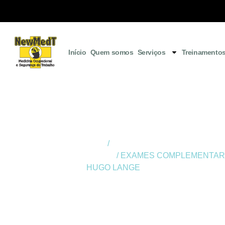
Início
Quem somos
Serviços
Treinamento
Início
/
Exames Complementares Ocup
Curitiba
/ EXAMES COMPLEMENTAR
HUGO LANGE
EXAMES
COMPLEMENT