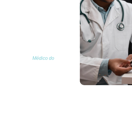
S NO HUGO
ionais no Hugo Lange
são
ação completa da saúde do
ico clínico dos exames
 identificar riscos invisíveis,
s e fornecer ao
Médico do
inir a aptidão do colaborador
esses exames são realizados
gorosos de segurança e total
oferecendo confiabilidade e
portes
no Hugo Lange
.