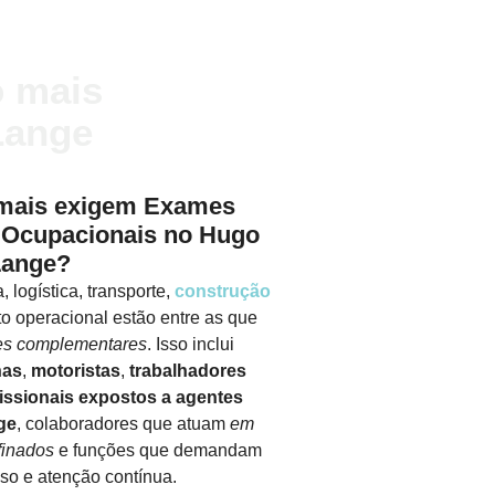
 mais
Lange
 mais exigem Exames
Ocupacionais no Hugo
Lange?
 logística, transporte,
construção
o operacional estão entre as que
es complementares
. Isso inclui
nas
,
motoristas
,
trabalhadores
issionais expostos a agentes
ge
, colaboradores que atuam
em
finados
e funções que demandam
iso e atenção contínua.