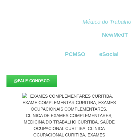
complementar o diagnóstico clínico dos exames
ocupacionais obrigatórios. Eles permitem
identificar riscos invisíveis, monitorar exposições a
agentes nocivos e fornecer ao
Médico do Trabalho
informações precisas para definir a aptidão do
colaborador para suas atividades. Na
NewMedT
,
esses exames são realizados com tecnologia
moderna, protocolos rigorosos de segurança e
total integração ao
PCMSO
e ao
eSocial
,
oferecendo confiabilidade e eficiência para
empresas de todos os portes
no Pinheirinho
.
FALE CONOSCO