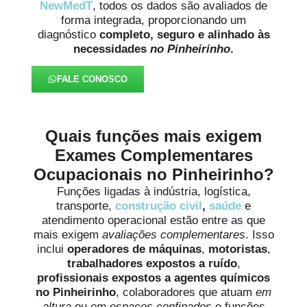
NewMedT
, todos os dados são avaliados de
forma integrada, proporcionando um
diagnóstico
completo, seguro e alinhado às
necessidades
no Pinheirinho
.
FALE CONOSCO
Quais funções mais exigem
Exames Complementares
Ocupacionais no Pinheirinho?
Funções ligadas à indústria, logística,
transporte,
construção civil
,
saúde
e
atendimento operacional estão entre as que
mais exigem
avaliações complementares
. Isso
inclui
operadores de máquinas
,
motoristas
,
trabalhadores expostos a ruído
,
profissionais expostos a agentes químicos
no Pinheirinho
, colaboradores que atuam
em
altura
ou
em espaços confinados
e funções