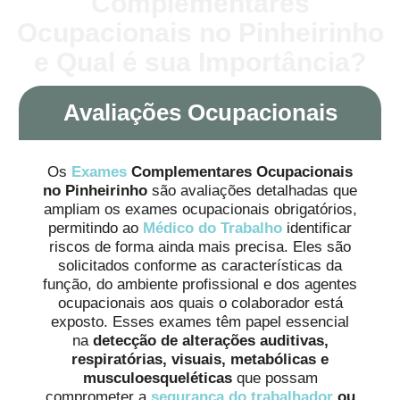
Complementares
Ocupacionais no Pinheirinho
e Qual é sua Importância?
Avaliações Ocupacionais
Os
Exames
Complementares Ocupacionais
no Pinheirinho
são avaliações detalhadas que
ampliam os exames ocupacionais obrigatórios,
permitindo ao
Médico do Trabalho
identificar
riscos de forma ainda mais precisa. Eles são
solicitados conforme as características da
função, do ambiente profissional e dos agentes
ocupacionais aos quais o colaborador está
exposto. Esses exames têm papel essencial
na
detecção de alterações auditivas,
respiratórias, visuais, metabólicas e
musculoesqueléticas
que possam
comprometer a
segurança do trabalhador
ou