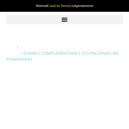
Webmail
Canal de Denuncia
Agendamento
Início
/
Exames Complementares Ocupacionais em
Curitiba
/ EXAMES COMPLEMENTARES OCUPACIONAIS NO
PINHEIRINHO
EXAMES
COMPLEMENTARES
OCUPACIONAIS
NO PINHEIRINHO
Os
Exames Complementares Ocupacionais no
Pinheirinho
são fundamentais para garantir uma
avaliação completa da saúde do trabalhador e