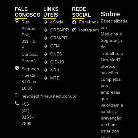
FALE
LINKS
REDE
Sobre
CONOSCO
ÚTEIS
SOCIAL
Especializada
Rua
eSocial
Facebook
em
Alferes
CREA/PR
Instagram
Medicina e
Poli,
CRM/PR
Segurança
311 - Bl
CFM
do
A,
Trabalho, a
CNES
Curitiba,
NewMedT
Paraná.
CID-10
oferece
Segunda
NR’s
soluções
- Sexta :
MTE
completas
8:00 as
para
18:00
empresas
newmedt@newmedt.com.br
que
+55
valorizam a
(41)
saúde, a
3153-
prevenção
7899
e o bem-
estar dos
seus