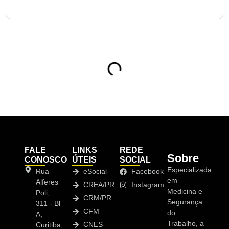
10. Por que contratar a NewMedT para elaborar o Laudo
de Insalubridade em Balsa Nova?
Sumário
FALE
LINKS
REDE
Sobre
CONOSCO
ÚTEIS
SOCIAL
Especializada
Rua
eSocial
Facebook
em
Alferes
CREA/PR
Instagram
Medicina e
Poli,
CRM/PR
Segurança
311 - Bl
CFM
do
A,
Trabalho, a
CNES
Curitiba,