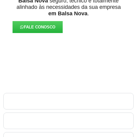
Balsa Nova
seguro, técnico e totalmente
alinhado às necessidades da sua empresa
em Balsa Nova
.
FALE CONOSCO
FAQ – Laudo de
Insalubridade em Balsa Nova
1. O que é o Laudo de Insalubridade em Balsa Nova e
por que ele é obrigatório?
2. Quem pode assinar o Laudo de Insalubridade em
Balsa Nova?