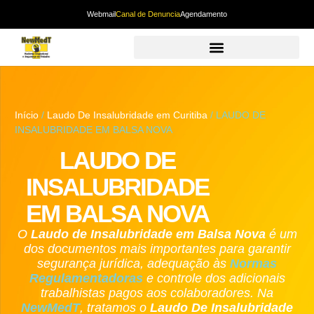
Webmail
Canal de Denuncia
Agendamento
Início
/
Laudo De Insalubridade em Curitiba
/ LAUDO DE
INSALUBRIDADE EM BALSA NOVA
LAUDO DE
INSALUBRIDADE
EM BALSA NOVA
O
Laudo de Insalubridade
em Balsa Nova
é um
dos documentos mais importantes para garantir
segurança jurídica, adequação às
Normas
Regulamentadoras
e controle dos adicionais
trabalhistas pagos aos colaboradores. Na
NewMedT
, tratamos o
Laudo De Insalubridade