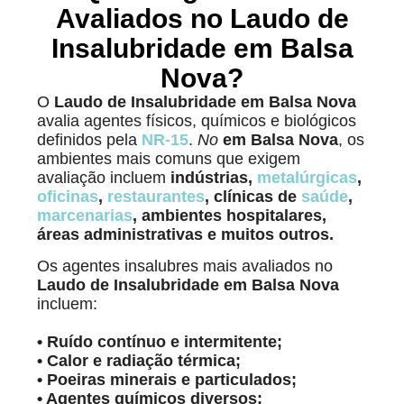
Avaliados no Laudo de
Insalubridade em Balsa
Nova?
O
Laudo de Insalubridade em Balsa Nova
avalia agentes físicos, químicos e biológicos
definidos pela
NR-15
.
No
em Balsa Nova
, os
ambientes mais comuns que exigem
avaliação incluem
indústrias,
metalúrgicas
,
oficinas
,
restaurantes
, clínicas de
saúde
,
marcenarias
, ambientes hospitalares,
áreas administrativas e muitos outros.
Os agentes insalubres mais avaliados no
Laudo de Insalubridade
em Balsa Nova
incluem:
• Ruído contínuo e intermitente;
• Calor e radiação térmica;
• Poeiras minerais e particulados;
• Agentes químicos diversos;