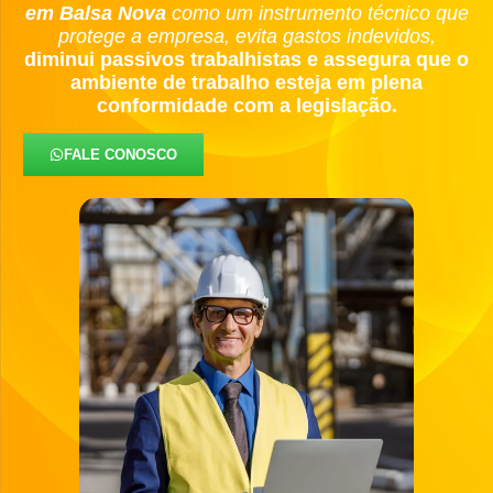
em Balsa Nova
como um instrumento técnico que
protege a empresa, evita gastos indevidos,
diminui passivos trabalhistas e assegura que o
ambiente de trabalho esteja em plena
conformidade com a legislação.
FALE CONOSCO