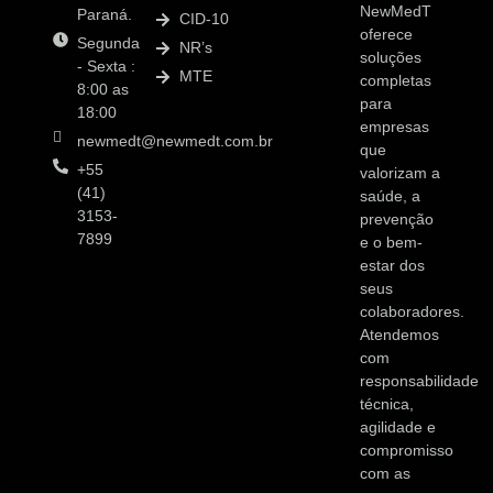
NewMedT
Paraná.
CID-10
oferece
Segunda
NR’s
soluções
- Sexta :
MTE
completas
8:00 as
para
18:00
empresas
newmedt@newmedt.com.br
que
+55
valorizam a
(41)
saúde, a
3153-
prevenção
7899
e o bem-
estar dos
seus
colaboradores.
Atendemos
com
responsabilidade
técnica,
agilidade e
compromisso
com as