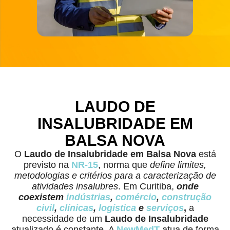
LAUDO DE
INSALUBRIDADE EM
BALSA NOVA
O
Laudo de Insalubridade
em Balsa Nova
está
previsto na
NR-15
, norma que
define limites,
metodologias e critérios para a caracterização de
atividades insalubres
. Em Curitiba,
onde
coexistem
indústrias
,
comércio
,
construção
civil
,
clínicas
,
logística
e
serviços
,
a
necessidade de um
Laudo de Insalubridade
atualizado é constante. A
NewMedT
atua de forma