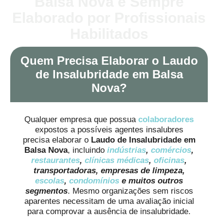
Balsa Nova é Sempre
Elaborado por Profissionais
Habilitados
Quem Precisa Elaborar o Laudo
de Insalubridade em Balsa
Nova?
Qualquer empresa que possua
colaboradores
expostos a possíveis agentes insalubres
precisa elaborar o
Laudo de Insalubridade em
Balsa Nova
, incluindo
indústrias
,
comércios
,
restaurantes
,
clínicas médicas
,
oficinas
,
transportadoras, empresas de limpeza,
escolas
,
condomínios
e muitos outros
segmentos
. Mesmo organizações sem riscos
aparentes necessitam de uma avaliação inicial
para comprovar a ausência de insalubridade.