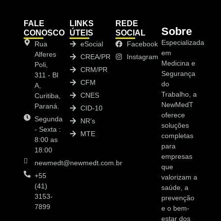
FALE
LINKS
REDE
Sobre
CONOSCO
ÚTEIS
SOCIAL
Especializada
Rua
eSocial
Facebook
em
Alferes
CREA/PR
Instagram
Medicina e
Poli,
CRM/PR
Segurança
311 - Bl
CFM
do
A,
Trabalho, a
CNES
Curitiba,
NewMedT
Paraná.
CID-10
oferece
Segunda
NR’s
soluções
- Sexta :
MTE
completas
8:00 as
para
18:00
empresas
newmedt@newmedt.com.br
que
+55
valorizam a
(41)
saúde, a
3153-
prevenção
7899
e o bem-
estar dos