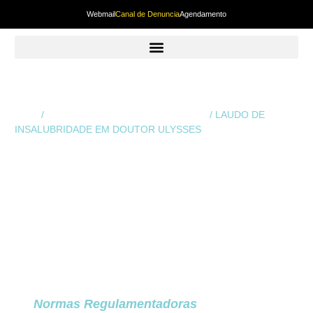
Webmail
Canal de Denuncia
Agendamento
Início
/
Laudo De Insalubridade em Curitiba
/ LAUDO DE
INSALUBRIDADE EM DOUTOR ULYSSES
LAUDO DE
INSALUBRIDADE
EM DOUTOR
ULYSSES
O
Laudo de Insalubridade
em Doutor Ulysses
é
um dos documentos mais importantes para
garantir segurança jurídica, adequação às
Normas Regulamentadoras
e controle dos