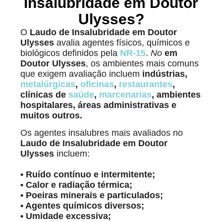
Insalubridade em Doutor
Ulysses?
O
Laudo de Insalubridade em Doutor
Ulysses
avalia agentes físicos, químicos e
biológicos definidos pela
NR-15
.
No
em
Doutor Ulysses
, os ambientes mais comuns
que exigem avaliação incluem
indústrias,
metalúrgicas
,
oficinas
,
restaurantes
,
clínicas de
saúde
,
marcenarias
, ambientes
hospitalares, áreas administrativas e
muitos outros.
Os agentes insalubres mais avaliados no
Laudo de Insalubridade
em Doutor
Ulysses
incluem:
• Ruído contínuo e intermitente;
• Calor e radiação térmica;
• Poeiras minerais e particulados;
• Agentes químicos diversos;
• Umidade excessiva;