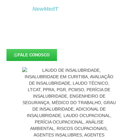
adicionais trabalhistas pagos aos colaboradores.
Na
NewMedT
, tratamos o
Laudo De
Insalubridade em Doutor Ulysses
como um
instrumento técnico que protege a empresa, evita
gastos indevidos,
diminui passivos trabalhistas
e assegura que o ambiente de trabalho esteja
em plena conformidade com a legislação.
FALE CONOSCO