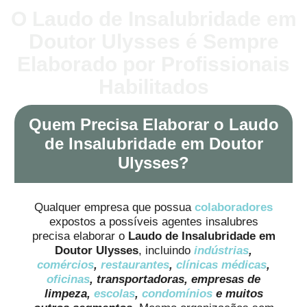
O Laudo de Insalubridade em
Doutor Ulysses é Sempre
Elaborado por Profissionais
Habilitados
Quem Precisa Elaborar o Laudo
de Insalubridade em Doutor
Ulysses?
Qualquer empresa que possua
colaboradores
expostos a possíveis agentes insalubres
precisa elaborar o
Laudo de Insalubridade em
Doutor Ulysses
, incluindo
indústrias
,
comércios
,
restaurantes
,
clínicas médicas
,
oficinas
, transportadoras, empresas de
limpeza,
escolas
,
condomínios
e muitos