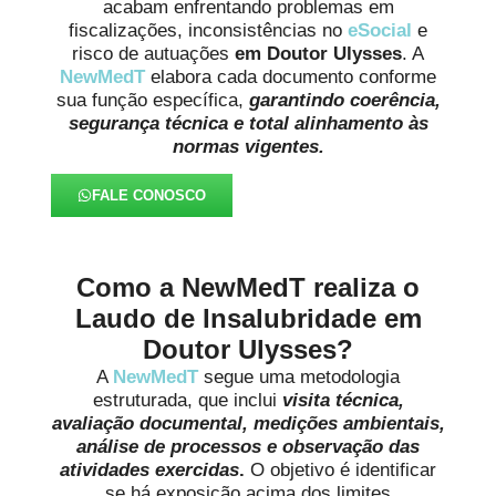
acabam enfrentando problemas em
fiscalizações, inconsistências no
eSocial
e
risco de autuações
em Doutor Ulysses
. A
NewMedT
elabora cada documento conforme
sua função específica,
garantindo coerência,
segurança técnica e total alinhamento às
normas vigentes.
FALE CONOSCO
Como a NewMedT realiza o
Laudo de Insalubridade em
Doutor Ulysses?
A
NewMedT
segue uma metodologia
estruturada, que inclui
visita técnica,
avaliação documental, medições ambientais,
análise de processos e observação das
atividades exercidas
.
O objetivo é identificar
se há exposição acima dos limites