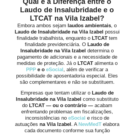
Qual é a Diferença entre o
Laudo de Insalubridade e o
LTCAT na Vila Izabel?
Embora ambos sejam
laudos ambientais
, o
Laudo de Insalubridade na Vila Izabel
possui
finalidade trabalhista, enquanto o
LTCAT
tem
finalidade previdenciária. O
Laudo de
Insalubridade na Vila Izabel
determina o
pagamento de adicionais e a necessidade de
medidas de proteção. Já o
LTCAT
alimenta o
PPP
e o
eSocial
, além de verificar a
possibilidade de aposentadoria especial. Eles
são complementares e não se substituem.
Empresas que tentam utilizar o
Laudo de
Insalubridade
na Vila Izabel
como substituto
do
LTCAT
— ou o contrário —
acabam
enfrentando problemas em fiscalizações,
inconsistências no
eSocial
e risco de
autuações
na Vila Izabel
. A
NewMedT
elabora
cada documento conforme sua função