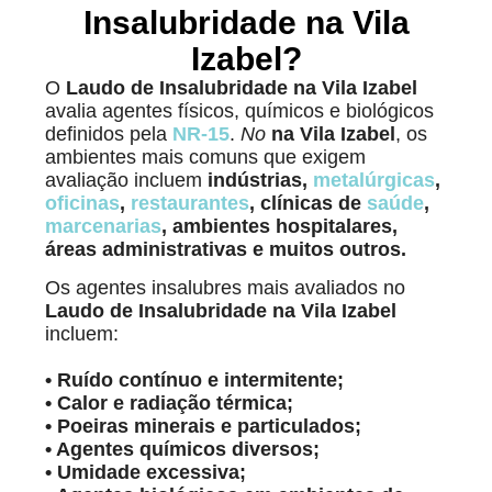
Insalubridade na Vila
Izabel?
O
Laudo de Insalubridade na Vila Izabel
avalia agentes físicos, químicos e biológicos
definidos pela
NR-15
.
No
na Vila Izabel
, os
ambientes mais comuns que exigem
avaliação incluem
indústrias,
metalúrgicas
,
oficinas
,
restaurantes
, clínicas de
saúde
,
marcenarias
, ambientes hospitalares,
áreas administrativas e muitos outros.
Os agentes insalubres mais avaliados no
Laudo de Insalubridade
na Vila Izabel
incluem:
• Ruído contínuo e intermitente;
• Calor e radiação térmica;
• Poeiras minerais e particulados;
• Agentes químicos diversos;
• Umidade excessiva;