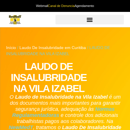
Webmail
Canal de Denuncia
Agendamento
Início
/
Laudo De Insalubridade em Curitiba
/ LAUDO DE
INSALUBRIDADE NA VILA IZABEL
LAUDO DE
INSALUBRIDADE
NA VILA IZABEL
O
Laudo de Insalubridade
na Vila Izabel
é um
dos documentos mais importantes para garantir
segurança jurídica, adequação às
Normas
Regulamentadoras
e controle dos adicionais
trabalhistas pagos aos colaboradores. Na
NewMedT
, tratamos o
Laudo De Insalubridade