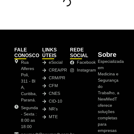
FALE
LINKS
REDE
Sobre
CONOSCO
ÚTEIS
SOCIAL
Especializada
Rua
eSocial
Facebook
em
Alferes
CREA/PR
Instagram
Medicina e
Poli,
CRM/PR
Segurança
311 - Bl
CFM
do
A,
Trabalho, a
CNES
Curitiba,
NewMedT
Paraná.
CID-10
oferece
Segunda
NR’s
soluções
- Sexta :
MTE
completas
8:00 as
para
18:00
empresas