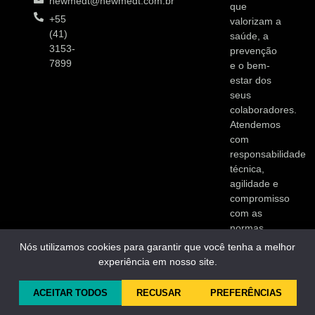
newmedt@newmedt.com.br
que
+55
valorizam a
(41)
saúde, a
3153-
prevenção
7899
e o bem-
estar dos
seus
colaboradores.
Atendemos
com
responsabilidade
técnica,
agilidade e
compromisso
com as
normas
vigentes.
Nós utilizamos cookies para garantir que você tenha a melhor
experiência em nosso site.
ACEITAR TODOS
RECUSAR
PREFERÊNCIAS
Copyright © 2025 | Desenvolvido por Microsenior