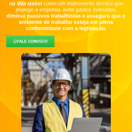
na Vila Izabel
como um instrumento técnico que
protege a empresa, evita gastos indevidos,
diminui passivos trabalhistas e assegura que o
ambiente de trabalho esteja em plena
conformidade com a legislação.
FALE CONOSCO