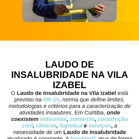
LAUDO DE
INSALUBRIDADE NA VILA
IZABEL
O
Laudo de Insalubridade
na Vila Izabel
está
previsto na
NR-15
, norma que
define limites,
metodologias e critérios para a caracterização de
atividades insalubres
. Em Curitiba,
onde
coexistem
indústrias
,
comércio
,
construção
civil
,
clínicas
,
logística
e
serviços
,
a
necessidade de um
Laudo de Insalubridade
atualizado é constante. A
NewMedT
atua de forma