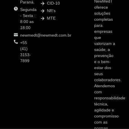
NewMedT
Paraná.
CID-10
oferece
Segunda
NR’s
soluções
- Sexta :
MTE
completas
8:00 as
para
18:00
empresas
newmedt@newmedt.com.br
que
+55
valorizam a
(41)
saúde, a
3153-
prevenção
7899
e o bem-
estar dos
seus
colaboradores.
Atendemos
com
responsabilidade
técnica,
agilidade e
compromisso
com as
normas