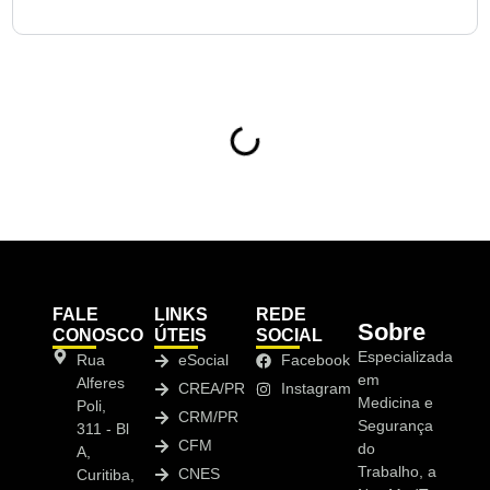
de Insalubridade no Campina do Siqueira?
Sumário
FALE
LINKS
REDE
Sobre
CONOSCO
ÚTEIS
SOCIAL
Especializada
Rua
eSocial
Facebook
em
Alferes
CREA/PR
Instagram
Medicina e
Poli,
CRM/PR
Segurança
311 - Bl
CFM
do
A,
Trabalho, a
CNES
Curitiba,