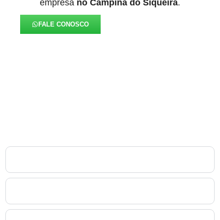
empresa
no Campina do Siqueira
.
FALE CONOSCO
FAQ – Laudo de
Insalubridade no Campina do
Siqueira
1. O que é o Laudo de Insalubridade no Campina do
Siqueira e por que ele é obrigatório?
2. Quem pode assinar o Laudo de Insalubridade no
Campina do Siqueira?
3. Como é feita a avaliação técnica do Laudo de