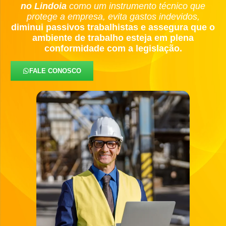
no Lindoia
como um instrumento técnico que
protege a empresa, evita gastos indevidos,
diminui passivos trabalhistas e assegura que o
ambiente de trabalho esteja em plena
conformidade com a legislação.
FALE CONOSCO