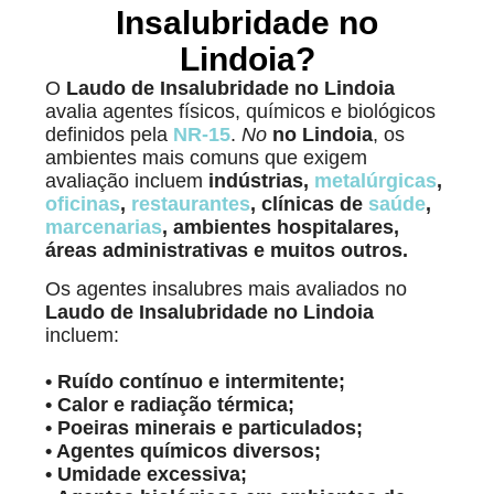
Insalubridade no
Lindoia?
O
Laudo de Insalubridade no Lindoia
avalia agentes físicos, químicos e biológicos
definidos pela
NR-15
.
No
no Lindoia
, os
ambientes mais comuns que exigem
avaliação incluem
indústrias,
metalúrgicas
,
oficinas
,
restaurantes
, clínicas de
saúde
,
marcenarias
, ambientes hospitalares,
áreas administrativas e muitos outros.
Os agentes insalubres mais avaliados no
Laudo de Insalubridade
no Lindoia
incluem:
• Ruído contínuo e intermitente;
• Calor e radiação térmica;
• Poeiras minerais e particulados;
• Agentes químicos diversos;
• Umidade excessiva;