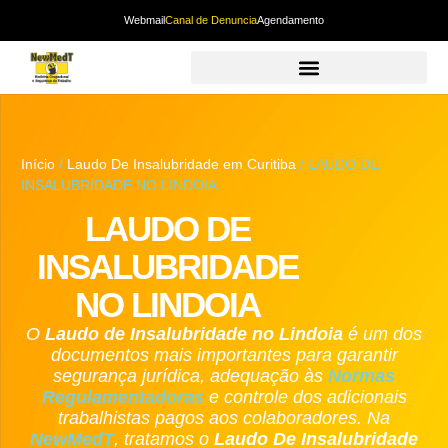
Webmail
Canal de Denuncia
Agendamento
Início
/
Laudo De Insalubridade em Curitiba
/ LAUDO DE
INSALUBRIDADE NO LINDOIA
LAUDO DE
INSALUBRIDADE
NO LINDOIA
O
Laudo de Insalubridade
no Lindoia
é um dos
documentos mais importantes para garantir
segurança jurídica, adequação às
Normas
Regulamentadoras
e controle dos adicionais
trabalhistas pagos aos colaboradores. Na
NewMedT
, tratamos o
Laudo De Insalubridade