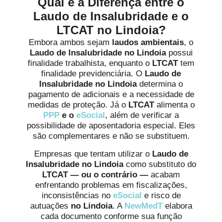
Qual é a Diferença entre o
Laudo de Insalubridade e o
LTCAT no Lindoia?
Embora ambos sejam
laudos ambientais
, o
Laudo de Insalubridade no Lindoia
possui
finalidade trabalhista, enquanto o
LTCAT
tem
finalidade previdenciária. O
Laudo de
Insalubridade no Lindoia
determina o
pagamento de adicionais e a necessidade de
medidas de proteção. Já o
LTCAT
alimenta o
PPP
e o
eSocial
, além de verificar a
possibilidade de aposentadoria especial. Eles
são complementares e não se substituem.
Empresas que tentam utilizar o
Laudo de
Insalubridade
no Lindoia
como substituto do
LTCAT
— ou o contrário —
acabam
enfrentando problemas em fiscalizações,
inconsistências no
eSocial
e risco de
autuações
no Lindoia
. A
NewMedT
elabora
cada documento conforme sua função