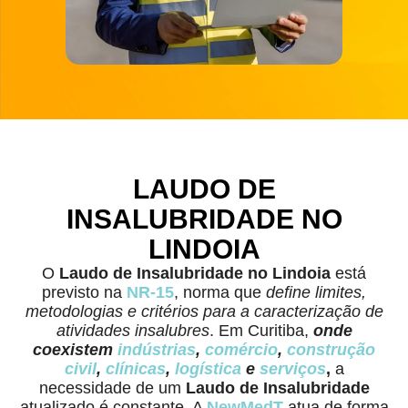
LAUDO DE
INSALUBRIDADE NO
LINDOIA
O
Laudo de Insalubridade
no Lindoia
está
previsto na
NR-15
, norma que
define limites,
metodologias e critérios para a caracterização de
atividades insalubres
. Em Curitiba,
onde
coexistem
indústrias
,
comércio
,
construção
civil
,
clínicas
,
logística
e
serviços
,
a
necessidade de um
Laudo de Insalubridade
atualizado é constante. A
NewMedT
atua de forma