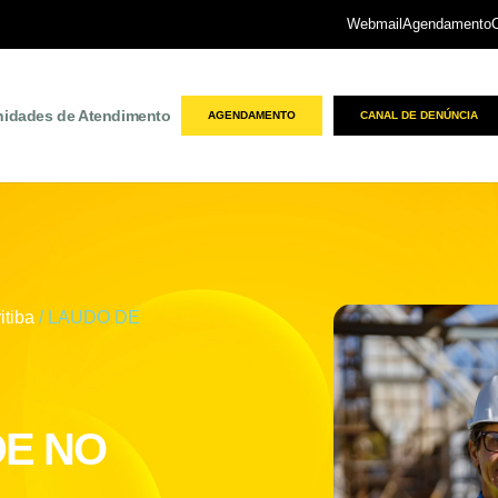
Webmail
Agendamento
nidades de Atendimento
AGENDAMENTO
CANAL DE DENÚNCIA
itiba
/ LAUDO DE
DE NO