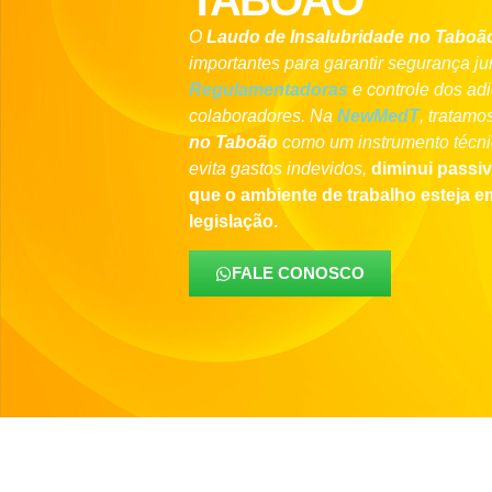
TABOÃO
O
Laudo de Insalubridade
no Taboã
importantes para garantir segurança j
Regulamentadoras
e controle dos adi
colaboradores. Na
NewMedT
, tratamo
no Taboão
como um instrumento técni
evita gastos indevidos,
diminui passiv
que o ambiente de trabalho esteja 
legislação.
FALE CONOSCO