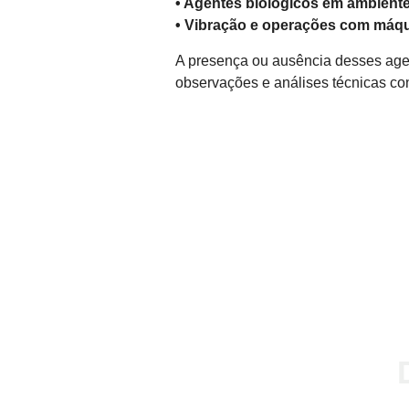
• Agentes biológicos em ambient
• Vibração e operações com máqu
A presença ou ausência desses age
observações e análises técnicas c
FALE CONOSCO