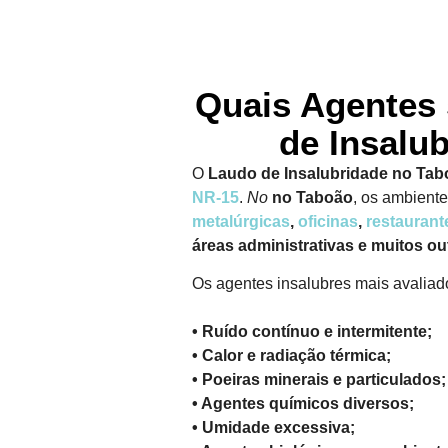
Quais Agentes 
de Insalu
O
Laudo de Insalubridade no Ta
NR-15
.
No
no Taboão
, os ambient
metalúrgicas
,
oficinas
,
restaurant
áreas administrativas e muitos ou
Os agentes insalubres mais avalia
• Ruído contínuo e intermitente;
• Calor e radiação térmica;
• Poeiras minerais e particulados;
• Agentes químicos diversos;
• Umidade excessiva;