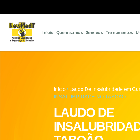
Início
Quem somos
Serviços
Treinamentos
U
Início
/
Laudo De Insalubridade em Cur
INSALUBRIDADE NO TABOÃO
LAUDO DE
INSALUBRIDA