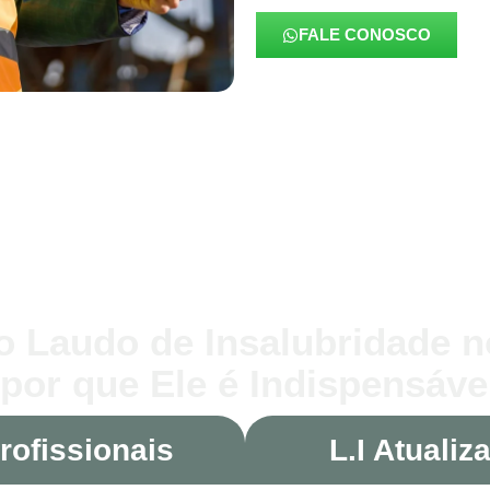
FALE CONOSCO
o Laudo de Insalubridade 
 por que Ele é Indispensáve
rofissionais
L.I Atualiz