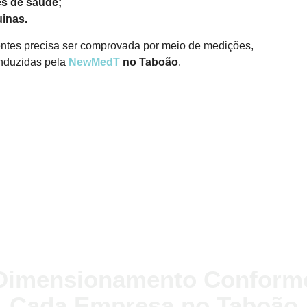
es de saúde;
inas.
ntes precisa ser comprovada por meio de medições,
onduzidas pela
NewMedT
no Taboão
.
Dimensionamento Conform
Cada Empresa no Taboão