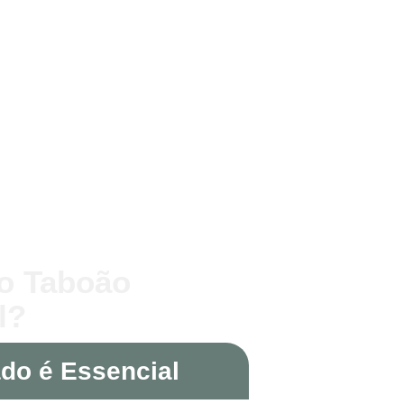
no Taboão
l?
ado é Essencial