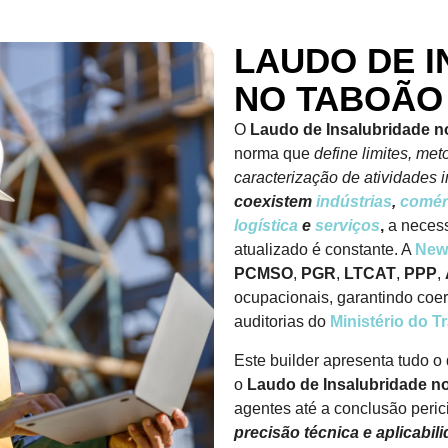
LAUDO DE 
NO TABOÃO
O
Laudo de Insalubridade
n
norma que
define limites, met
caracterização de atividades 
coexistem
indústrias
,
comér
logística
e
serviços
,
a neces
atualizado é constante. A
New
PCMSO
,
PGR
,
LTCAT
,
PPP
,
ocupacionais, garantindo coe
auditorias do
Ministério do T
Este builder apresenta tudo 
o
Laudo de Insalubridade n
agentes até a conclusão peric
precisão técnica e aplicabili