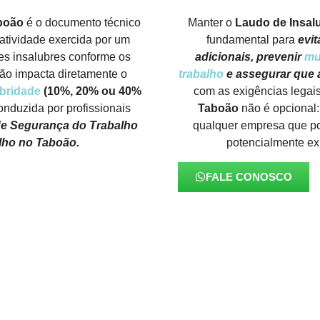
boão
é o documento técnico
Manter o
Laudo de Insal
atividade exercida por um
fundamental para
evi
es insalubres conforme os
adicionais, prevenir
mu
ção impacta diretamente o
trabalho
e assegurar que 
ubridade
(10%, 20% ou 40%
com as exigências legai
onduzida por profissionais
Taboão
não é opcional:
e Segurança do Trabalho
qualquer empresa que po
lho no Taboão.
potencialmente ex
FALE CONOSCO