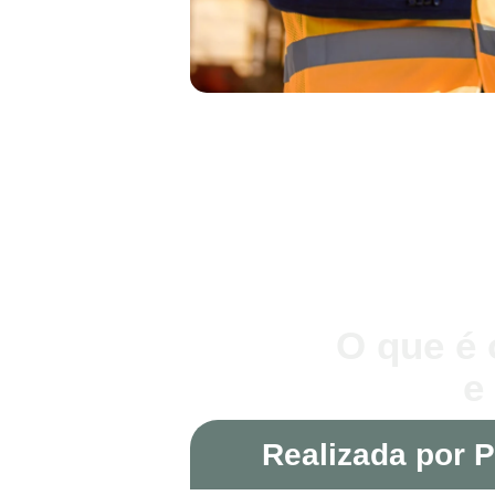
O que é 
e
Realizada por P