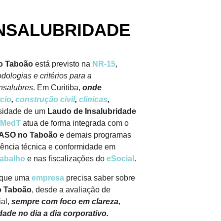
INSALUBRIDADE
o Taboão
está previsto na
NR-15
,
odologias e critérios para a
insalubres
. Em Curitiba,
onde
cio
,
construção civil
,
clínicas
,
sidade de um
Laudo de Insalubridade
MedT
atua de forma integrada com o
ASO no Taboão
e demais programas
rência técnica e conformidade em
rabalho
e nas fiscalizações do
eSocial
.
o que uma
empresa
precisa saber sobre
o Taboão
, desde a avaliação de
ial,
sempre com foco em clareza,
dade no dia a dia corporativo.