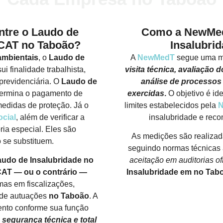
entre o Laudo de
Como a NewMedT
TCAT no Taboão?
Insalubri
ambientais
, o
Laudo de
A
NewMedT
segue uma me
i finalidade trabalhista,
visita técnica, avaliação
previdenciária. O
Laudo de
análise de processos
ermina o pagamento de
exercidas
.
O objetivo é id
edidas de proteção. Já o
limites estabelecidos pela
N
cial
, além de verificar a
insalubridade e reco
ia especial. Eles são
As medições são realizad
 se substituem.
seguindo normas técnicas 
audo de Insalubridade
no
aceitação em auditorias ofi
CAT
— ou o contrário —
Insalubridade em no Tab
as em fiscalizações,
 de autuações
no Taboão
. A
nto conforme sua função
 segurança técnica e total