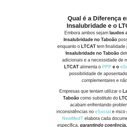
Qual é a Diferença 
Insalubridade e o L
Embora ambos sejam
laudos 
Insalubridade no Taboão
possu
enquanto o
LTCAT
tem finalidade 
Insalubridade no Taboão
det
adicionais e a necessidade de m
LTCAT
alimenta o
PPP
e o
eSo
possibilidade de aposentador
complementares e não
Empresas que tentam utilizar o
L
Taboão
como substituto do
LT
acabam enfrentando problem
inconsistências no
eSocial
e risco
NewMedT
elabora cada docume
específica,
garantindo coerência,