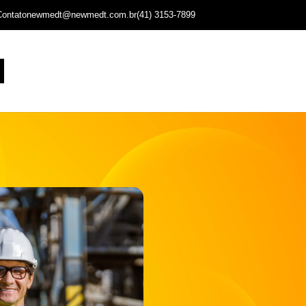
Contato
newmedt@newmedt.com.br
(41) 3153-7899