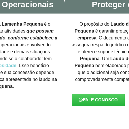
 Operacionais
Proteger 
 Lamenha Pequena
é o
O propósito do
Laudo 
ar atividades
que possam
Pequena
é garantir prote
ado, conforme estabelece a
empresa
. O documento e
operacionais envolvendo
assegura respaldo jurídico 
cidade e demais situações
e oferece suporte técnic
indo se o colaborador tem
Pequena
. Um
Laudo 
losidade
. Esse benefício
Pequena
bem elaborado pr
, e sua concessão depende
que o adicional seja con
ica apresentada no laudo
na
comprovadamente compatí
quena
.
FALE CONOSCO