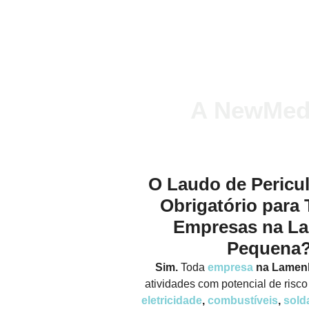
A NewMed
O Laudo de Pericu
Obrigatório para 
Empresas na L
Pequena
Sim.
Toda
empresa
na Lamen
atividades com potencial de risc
eletricidade
,
combustíveis
,
sol