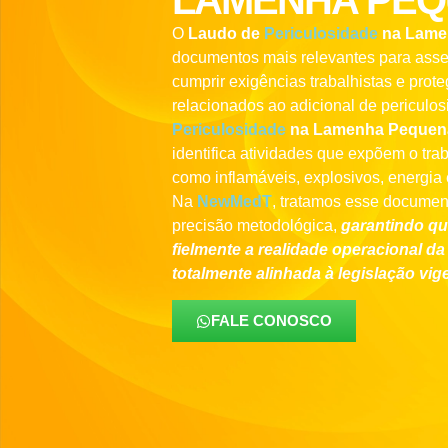
LAMENHA PE
O
Laudo de
Periculosidade
na Lame
documentos mais relevantes para asseg
cumprir exigências trabalhistas e prot
relacionados ao adicional de periculo
Periculosidade
na Lamenha Pequen
identifica atividades que expõem o tra
como inflamáveis, explosivos, energia e
Na
NewMedT
, tratamos esse document
precisão metodológica,
garantindo qu
fielmente a realidade operacional 
totalmente alinhada à legislação vig
FALE CONOSCO