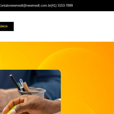
Contato
newmedt@newmedt.com.br
(41) 3153-7899
ÚNCIA