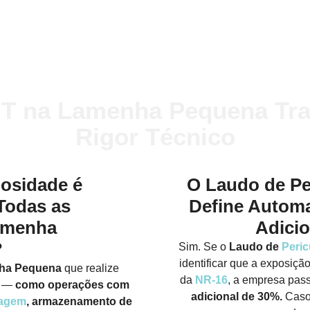
T na Lamenha Pequena Tra
Rigor Técnico
losidade é
O Laudo de Pe
Todas as
Define Autom
amenha
Adici
?
Sim. Se o
Laudo de
Peric
identificar que a exposição
ha Pequena
que realize
da
NR-16
, a empresa pass
o —
como operações com
adicional de 30%.
Caso 
dagem
, armazenamento de