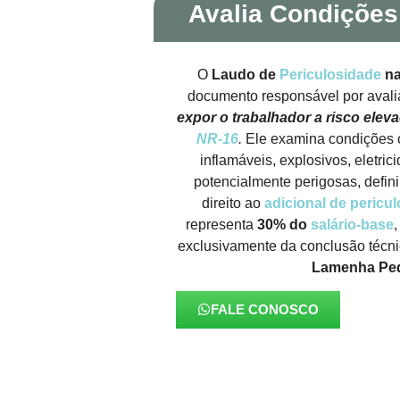
Avalia Condições
O
Laudo de
Periculosidade
na
documento responsável por avali
expor o trabalhador a risco elev
NR-16
.
Ele examina condições 
inflamáveis, explosivos, eletri
potencialmente perigosas, defin
direito ao
adicional de pericu
representa
30% do
salário-base
exclusivamente da conclusão técn
Lamenha Pe
FALE CONOSCO