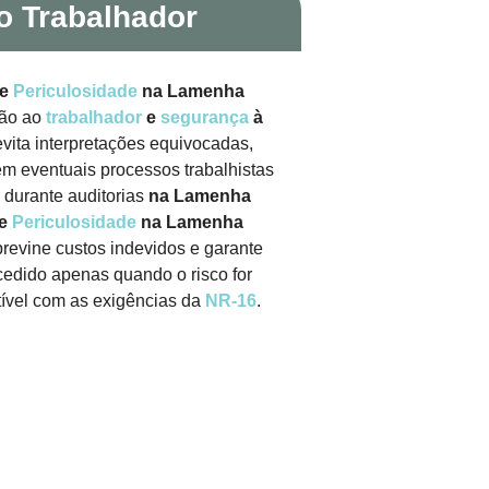
o Trabalhador
de
Periculosidade
na Lamenha
ção ao
trabalhador
e
segurança
à
vita interpretações equivocadas,
em eventuais processos trabalhistas
o durante auditorias
na Lamenha
de
Periculosidade
na Lamenha
evine custos indevidos e garante
cedido apenas quando o risco for
vel com as exigências da
NR-16
.