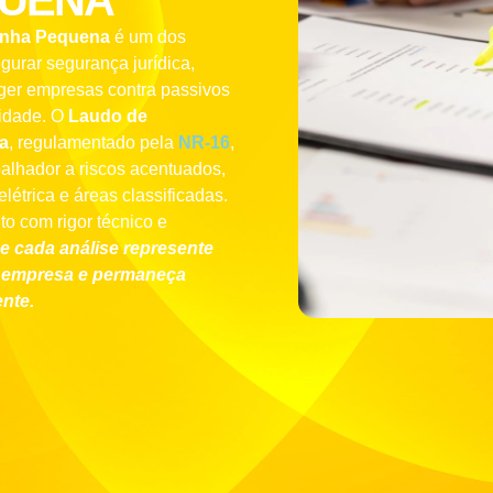
QUENA
nha Pequena
é um dos
urar segurança jurídica,
eger empresas contra passivos
sidade. O
Laudo de
a
, regulamentado pela
NR-16
,
balhador a riscos acentuados,
létrica e áreas classificadas.
o com rigor técnico e
e cada análise represente
da empresa e permaneça
ente.