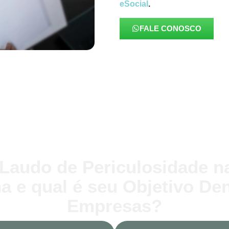
eSocial
.
FALE CONOSCO
 Laudo de Periculosidade 
 e qual é seu Objetivo De
Empresas?