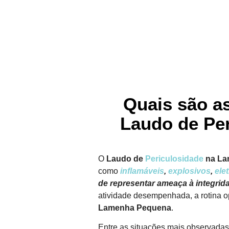
Quais são a
Laudo de Pe
O
Laudo de
Periculosidade
na La
como
inflamáveis
,
explosivos
,
ele
de representar ameaça à integrida
atividade desempenhada, a rotina op
Lamenha Pequena
.
Entre as situações mais observada