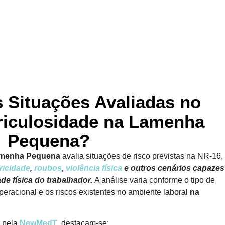
s Situações Avaliadas no
riculosidade na Lamenha
Pequena?
menha Pequena
avalia situações de risco previstas na NR-16,
tricidade
,
roubos
,
violência física
e outros cenários capazes
de física do trabalhador.
A análise varia conforme o tipo de
eracional e os riscos existentes no ambiente laboral
na
s pela
NewMedT
, destacam-se: