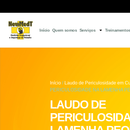
Início
Quem somos
Serviços
Treinamento
Início
/
Laudo de Periculosidade em Cu
PERICULOSIDADE NA LAMENHA P
LAUDO DE
PERICULOSID