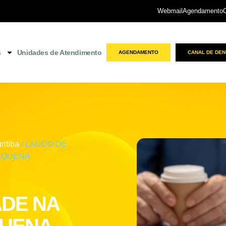
Webmail
Agendamento
s
Unidades de Atendimento
AGENDAMENTO
CANAL DE DEN
ritiba
/ LAUDO DE
EQUENA
ADE NA