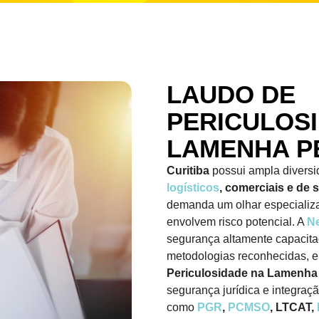
LAUDO DE
PERICULOS
LAMENHA P
Curitiba
possui ampla divers
logísticos
, comerciais e de
demanda um olhar especializ
envolvem risco potencial. A
N
segurança altamente capacit
metodologias reconhecidas, 
Periculosidade na Lamenh
segurança jurídica e integra
como
PGR
,
PCMSO
, LTCAT,