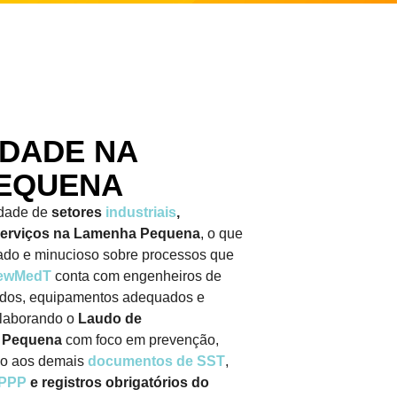
IDADE NA
EQUENA
idade de
setores
industriais
,
 serviços na Lamenha Pequena
, o que
ado e minucioso sobre processos que
ewMedT
conta com engenheiros de
ados, equipamentos adequados e
elaborando o
Laudo de
a Pequena
com foco em prevenção,
ção aos demais
documentos de SST
,
PPP
e registros obrigatórios do