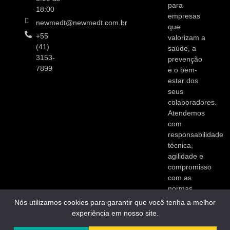
para
18:00
empresas
newmedt@newmedt.com.br
que
+55
valorizam a
(41)
saúde, a
3153-
prevenção
7899
e o bem-
estar dos
seus
colaboradores.
Atendemos
com
responsabilidade
técnica,
agilidade e
compromisso
com as
normas
vigentes.
Nós utilizamos cookies para garantir que você tenha a melhor
experiência em nosso site.