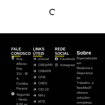
FALE
LINKS
REDE
Sobre
CONOSCO
ÚTEIS
SOCIAL
Especializada
Rua
eSocial
Facebook
em
Alferes
CREA/PR
Instagram
Medicina e
Poli,
CRM/PR
Segurança
311 - Bl
CFM
do
A,
Trabalho, a
CNES
Curitiba,
NewMedT
Paraná.
CID-10
oferece
Segunda
NR’s
soluções
- Sexta :
MTE
completas
8:00 as