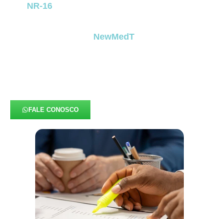
NR-16
, identifica atividades que expõem o
trabalhador a riscos acentuados, como
inflamáveis, explosivos, energia elétrica e áreas
classificadas. Na
NewMedT
, tratamos esse
documento com rigor técnico e precisão
metodológica,
garantindo que cada análise
represente fielmente a realidade operacional
da empresa e permaneça totalmente alinhada à
legislação vigente.
FALE CONOSCO