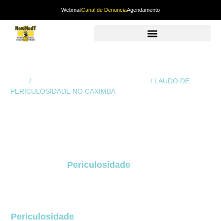
Webmail
Canal de Denuncia
Agendamento
Início
/
Laudo de Periculosidade em Curitiba
/ LAUDO DE
PERICULOSIDADE NO CAXIMBA
LAUDO DE
PERICULOSIDADE
NO CAXIMBA
O
Laudo de
Periculosidade
no Caximba
é um
dos documentos mais relevantes para assegurar
segurança jurídica, cumprir exigências trabalhistas
e proteger empresas contra passivos relacionados
ao adicional de periculosidade. O
Laudo de
Periculosidade
no Caximba
, regulamentado pela