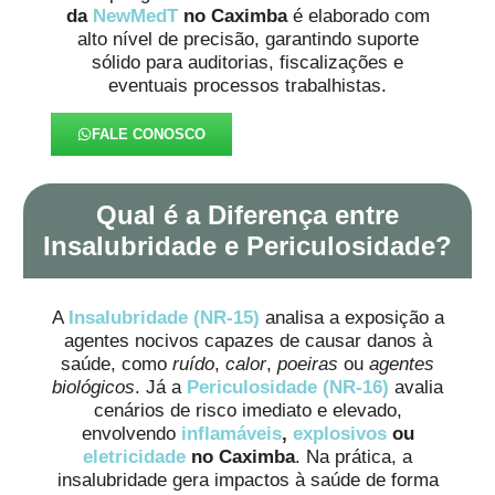
da
NewMedT
no Caximba
é elaborado com
alto nível de precisão, garantindo suporte
sólido para auditorias, fiscalizações e
eventuais processos trabalhistas.
FALE CONOSCO
Qual é a Diferença entre
Insalubridade e Periculosidade?
A
Insalubridade (NR-15)
analisa a exposição a
agentes nocivos capazes de causar danos à
saúde, como
ruído
,
calor
,
poeiras
ou
agentes
biológicos
. Já a
Periculosidade (NR-16)
avalia
cenários de risco imediato e elevado,
envolvendo
inflamáveis
,
explosivos
ou
eletricidade
no Caximba
. Na prática, a
insalubridade gera impactos à saúde de forma