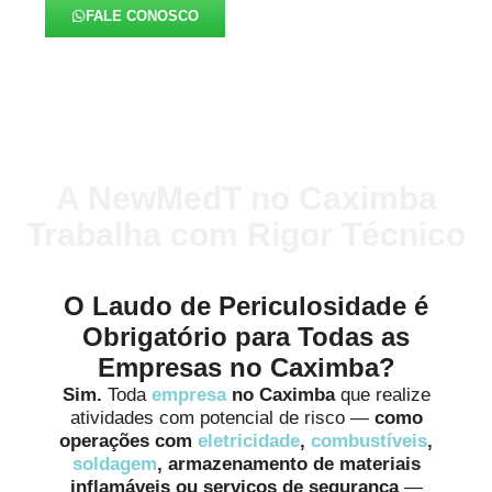
FALE CONOSCO
A NewMedT no Caximba
Trabalha com Rigor Técnico
O Laudo de Periculosidade é
Obrigatório para Todas as
Empresas no Caximba?
Sim.
Toda
empresa
no Caximba
que realize
atividades com potencial de risco —
como
operações com
eletricidade
,
combustíveis
,
soldagem
, armazenamento de materiais
inflamáveis ou serviços de segurança
—