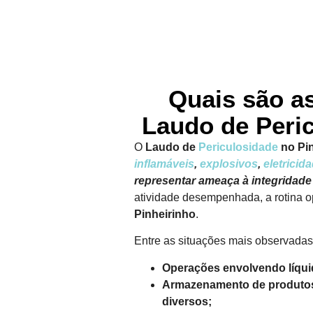
Quais são a
Laudo de Peri
O
Laudo de
Periculosidade
no Pin
inflamáveis
,
explosivos
,
eletricid
representar ameaça à integridade 
atividade desempenhada, a rotina op
Pinheirinho
.
Entre as situações mais observada
Operações envolvendo líqui
Armazenamento de produtos 
diversos;