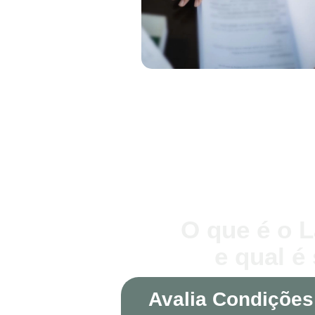
O que é o L
e qual é
Avalia Condições