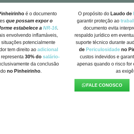
inheirinho
é o documento
O propósito do
Laudo de
des
que possam expor o
garantir proteção ao
traba
nforme estabelece a
NR-16
.
documento evita interp
is envolvendo inflamáveis,
respaldo jurídico em eventu
s situações potencialmente
suporte técnico durante aud
dor tem direito ao
adicional
de
Periculosidade
no Pi
o representa
30% do
salário-
custos indevidos e garan
xclusivamente da conclusão
apenas quando o risco fo
audo
no Pinheirinho
.
as exig
FALE CONOSCO