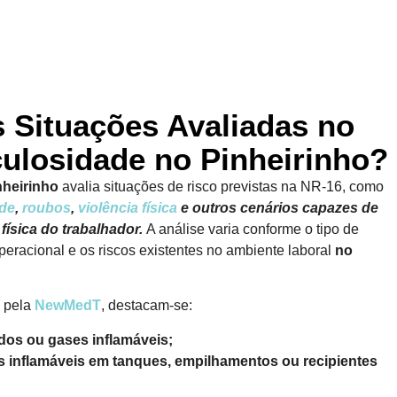
s Situações Avaliadas no
culosidade no Pinheirinho?
heirinho
avalia situações de risco previstas na NR-16, como
ade
,
roubos
,
violência física
e outros cenários capazes de
física do trabalhador.
A análise varia conforme o tipo de
eracional e os riscos existentes no ambiente laboral
no
s pela
NewMedT
, destacam-se:
dos ou gases inflamáveis;
inflamáveis em tanques, empilhamentos ou recipientes