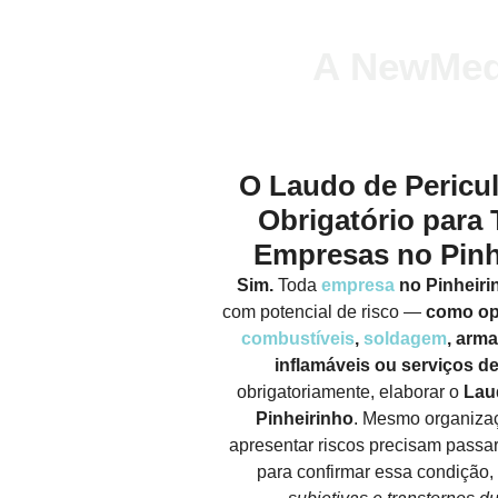
A NewMedT
O Laudo de Pericu
Obrigatório para 
Empresas no Pinh
Sim.
Toda
empresa
no Pinheiri
com potencial de risco —
como o
combustíveis
,
soldagem
, arm
inflamáveis ou serviços d
obrigatoriamente, elaborar o
Lau
Pinheirinho
. Mesmo organiza
apresentar riscos precisam passar
para confirmar essa condição,