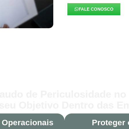
FALE CONOSCO
audo de Periculosidade no
 seu Objetivo Dentro das 
 Operacionais
Proteger 