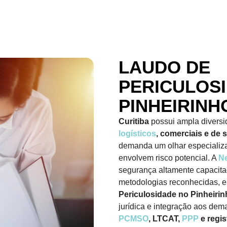
LAUDO DE
PERICULOS
PINHEIRINH
Curitiba
possui ampla divers
logísticos
, comerciais e de 
demanda um olhar especializ
envolvem risco potencial. A
N
segurança altamente capacit
metodologias reconhecidas, 
Periculosidade no Pinheiri
jurídica e integração aos dem
PCMSO
, LTCAT,
PPP
e regis