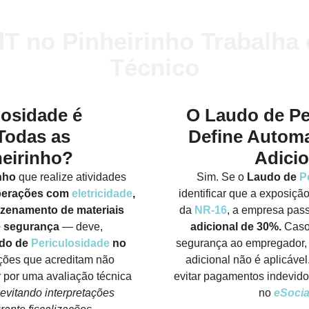
 no Pinheirinho Trabalha
Técnico
losidade é
O Laudo de Pe
Todas as
Define Autom
eirinho?
Adici
nho
que realize atividades
Sim. Se o
Laudo de
P
perações com
eletricidade
,
identificar que a exposição
azenamento de materiais
da
NR-16
, a empresa pass
e segurança
— deve,
adicional de 30%.
Caso 
do de
Periculosidade
no
segurança ao empregador,
ções que acreditam não
adicional não é aplicável
 por uma avaliação técnica
evitar pagamentos indevidos
evitando interpretações
no
eSocia