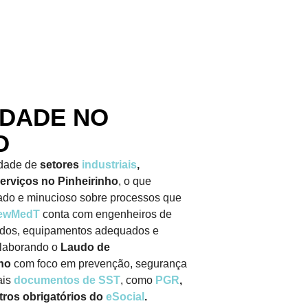
IDADE NO
O
idade de
setores
industriais
,
serviços no Pinheirinho
, o que
ado e minucioso sobre processos que
ewMedT
conta com engenheiros de
ados, equipamentos adequados e
elaborando o
Laudo de
nho
com foco em prevenção, segurança
ais
documentos de SST
, como
PGR
,
tros obrigatórios do
eSocial
.