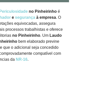
Periculosidade
no Pinheirinho
é
lhador
e
segurança
à empresa
. O
retações equivocadas, assegura
ais processos trabalhistas e oferece
itorias
no Pinheirinho
. Um
Laudo
nheirinho
bem elaborado previne
te que o adicional seja concedido
r comprovadamente compatível com
ências da
NR-16
.