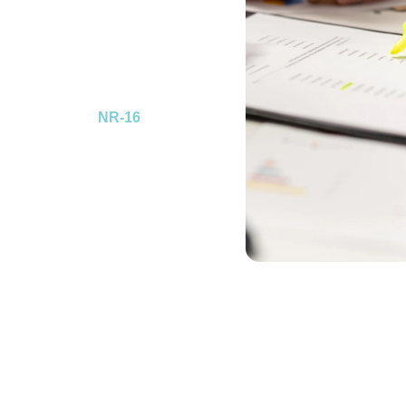
irinho
é um dos documentos
ça jurídica, cumprir
resas contra passivos
sidade. O
Laudo de
ulamentado pela
NR-16
,
balhador a riscos acentuados,
létrica e áreas classificadas.
o com rigor técnico e
e cada análise represente
da empresa e permaneça
ente.