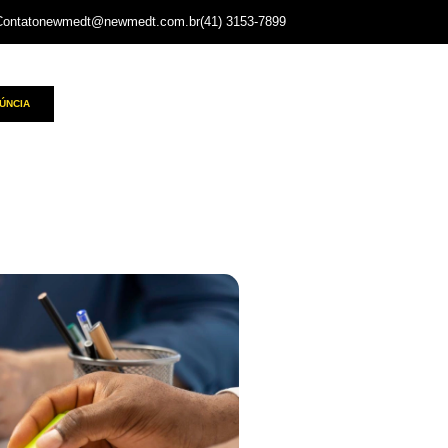
Contato
newmedt@newmedt.com.br
(41) 3153-7899
ÚNCIA