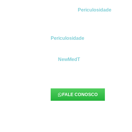
PINHEIRINHO
O
Laudo de
Periculosidade
no Pinhe
mais relevantes para assegurar seguran
exigências trabalhistas e proteger emp
relacionados ao adicional de periculo
Periculosidade
no Pinheirinho
, reg
identifica atividades que expõem o tra
como inflamáveis, explosivos, energia e
Na
NewMedT
, tratamos esse document
precisão metodológica,
garantindo qu
fielmente a realidade operacional 
totalmente alinhada à legislação vig
FALE CONOSCO