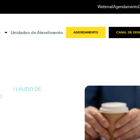
Webmail
Agendamento
s
Unidades de Atendimento
AGENDAMENTO
CANAL DE DEN
ritiba
/ LAUDO DE
O
ADE NO