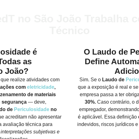
dT no São João Trabalha c
Técnico
losidade é
O Laudo de Pe
Todas as
Define Autom
o João?
Adici
que realize atividades com
Sim. Se o
Laudo de
Peric
rações com
eletricidade
,
que a exposição é real e se
azenamento de materiais
empresa passa a ter obrig
e segurança
— deve,
30%.
Caso contrário, o 
do de
Periculosidade
no
empregador, demonstrando 
e acreditam não apresentar
é aplicável. Essa definição
 avaliação técnica para
indevidos, riscos jurídicos 
 interpretações subjetivas e