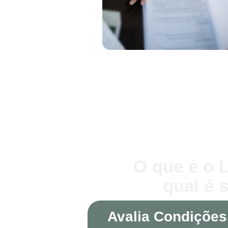
O que é o 
qual é 
Avalia Condições