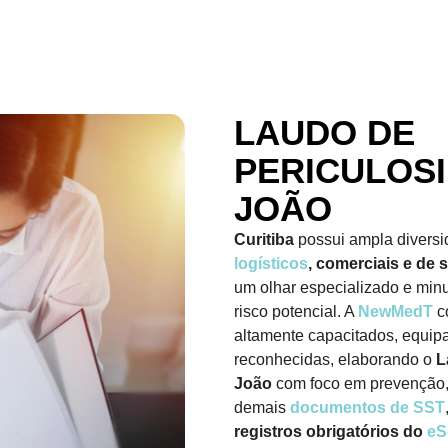
LAUDO DE
PERICULOS
JOÃO
Curitiba
possui ampla divers
logísticos
, comerciais e de
um olhar especializado e min
risco potencial. A
NewMedT
c
altamente capacitados, equi
reconhecidas, elaborando o
L
João
com foco em prevenção, 
demais
documentos de SST
registros obrigatórios do
eS