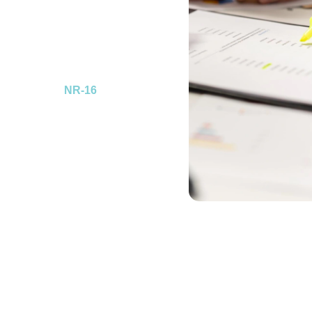
João
é um dos documentos
ça jurídica, cumprir
resas contra passivos
sidade. O
Laudo de
mentado pela
NR-16
, identifica
a riscos acentuados, como
ca e áreas classificadas. Na
om rigor técnico e precisão
álise represente fielmente
 e permaneça totalmente