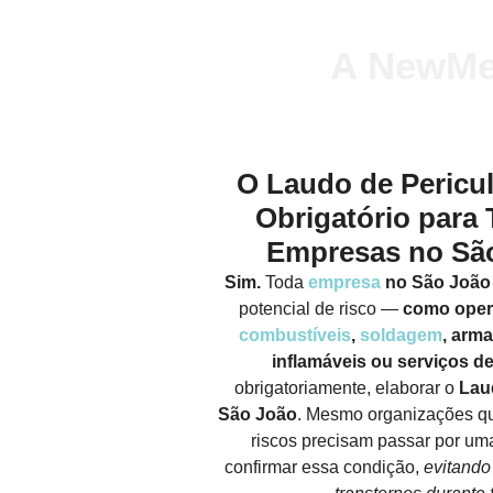
A NewMe
O Laudo de Pericu
Obrigatório para 
Empresas no Sã
Sim.
Toda
empresa
no São João
potencial de risco —
como ope
combustíveis
,
soldagem
, arm
inflamáveis ou serviços d
obrigatoriamente, elaborar o
Lau
São João
. Mesmo organizações qu
riscos precisam passar por uma
confirmar essa condição,
evitando