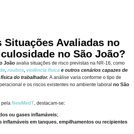
s Situações Avaliadas no
iculosidade no São João?
o João
avalia situações de risco previstas na NR-16, como
ade
,
roubos
,
violência física
e outros cenários capazes de
física do trabalhador.
A análise varia conforme o tipo de
eracional e os riscos existentes no ambiente laboral
no São
s pela
NewMedT
, destacam-se:
dos ou gases inflamáveis;
inflamáveis em tanques, empilhamentos ou recipientes