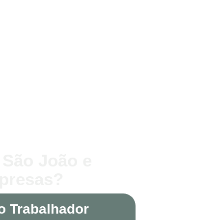
 São João e
mpresas?
o Trabalhador