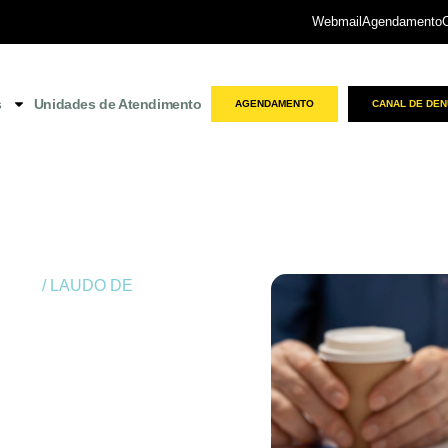
Webmail
Agendamento
s
Unidades de Atendimento
AGENDAMENTO
CANAL DE DEN
ritiba
/ LAUDO DE
ADE NO SÃO