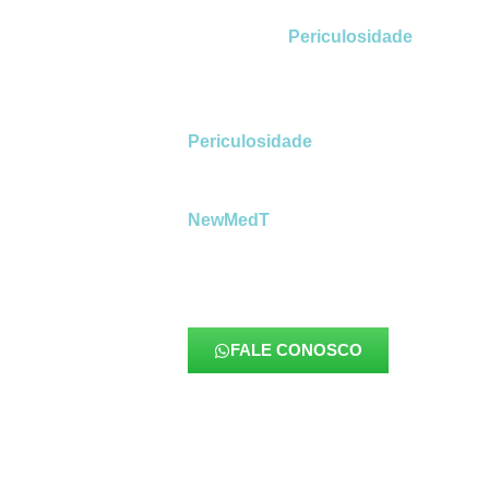
JOÃO
O
Laudo de
Periculosidade
no São 
mais relevantes para assegurar seguran
exigências trabalhistas e proteger emp
relacionados ao adicional de periculo
Periculosidade
no São João
, regula
atividades que expõem o trabalhador 
inflamáveis, explosivos, energia elétri
NewMedT
, tratamos esse documento c
metodológica,
garantindo que cada an
a realidade operacional da empresa
alinhada à legislação vigente.
FALE CONOSCO