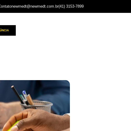
Contato
newmedt@newmedt.com.br
(41) 3153-7899
ÚNCIA