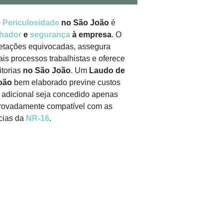
e
Periculosidade
no São João
é
lhador
e
segurança
à empresa
. O
retações equivocadas, assegura
ais processos trabalhistas e oferece
itorias
no São João
. Um
Laudo de
oão
bem elaborado previne custos
o adicional seja concedido apenas
provadamente compatível com as
cias da
NR-16
.