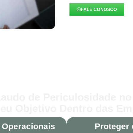
FALE CONOSCO
Laudo de Periculosidade no
seu Objetivo Dentro das E
 Operacionais
Proteger 