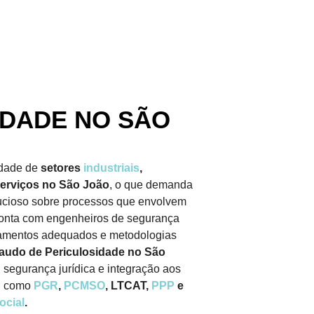
IDADE NO SÃO
idade de
setores
industriais
,
 serviços no São João
, o que demanda
ucioso sobre processos que envolvem
onta com engenheiros de segurança
pamentos adequados e metodologias
audo de Periculosidade no São
segurança jurídica e integração aos
, como
PGR
,
PCMSO
, LTCAT,
PPP
e
ocial
.