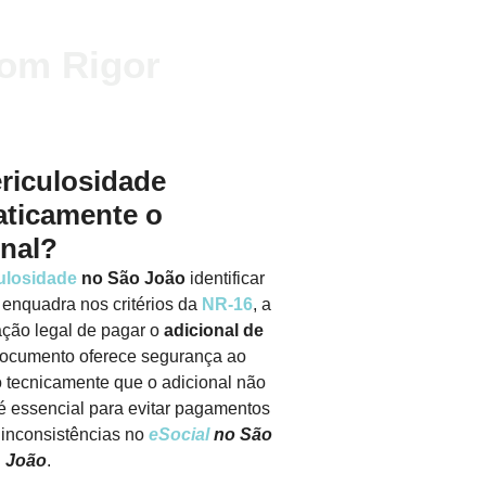
om Rigor
riculosidade
aticamente o
onal?
ulosidade
no São João
identificar
 enquadra nos critérios da
NR-16
, a
ação legal de pagar o
adicional de
documento oferece segurança ao
tecnicamente que o adicional não
 é essencial para evitar pagamentos
e inconsistências no
eSocial
no São
João
.