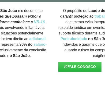
São João
é o documento
O propósito do
Laudo d
des
que possam expor o
garantir proteção ao
traba
nforme estabelece a
NR-16
.
documento evita interp
is envolvendo inflamáveis,
respaldo jurídico em eventu
s situações potencialmente
suporte técnico durante aud
dor tem direito ao
adicional
Periculosidade
no São J
o representa
30% do
salário-
indevidos e garante que 
xclusivamente da conclusão
quando o risco for com
laudo
no São João
.
exigên
FALE CONOSCO