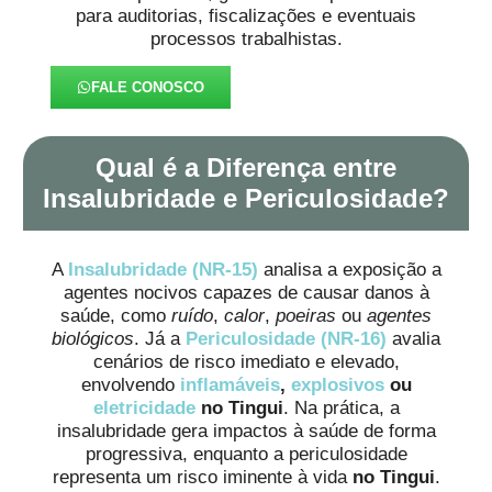
para auditorias, fiscalizações e eventuais
processos trabalhistas.
FALE CONOSCO
Qual é a Diferença entre
Insalubridade e Periculosidade?
A
Insalubridade (NR-15)
analisa a exposição a
agentes nocivos capazes de causar danos à
saúde, como
ruído
,
calor
,
poeiras
ou
agentes
biológicos
. Já a
Periculosidade (NR-16)
avalia
cenários de risco imediato e elevado,
envolvendo
inflamáveis
,
explosivos
ou
eletricidade
no Tingui
. Na prática, a
insalubridade gera impactos à saúde de forma
progressiva, enquanto a periculosidade
representa um risco iminente à vida
no Tingui
.