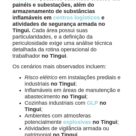
painéis e subestações, além do
armazenamento de substâncias
inflamáveis em
centros logísticos
e
atividades de segurança armada no
Tingui.
Cada área possui suas
particularidades, e a definição da
periculosidade exige uma análise técnica
detalhada da rotina operacional do
trabalhador
no Tingui
.
Os cenários mais observados incluem:
Risco elétrico
em instalações prediais e
industriais
no Tingui
;
Inflamáveis em áreas de manutenção e
abastecimento
no Tingui
;
Cozinhas industriais com
GLP
no
Tingui
;
Ambientes com atmosferas
potencialmente
explosivas
no Tingui
;
Atividades de vigilância armada ou
patrimonial
no Tingui
.