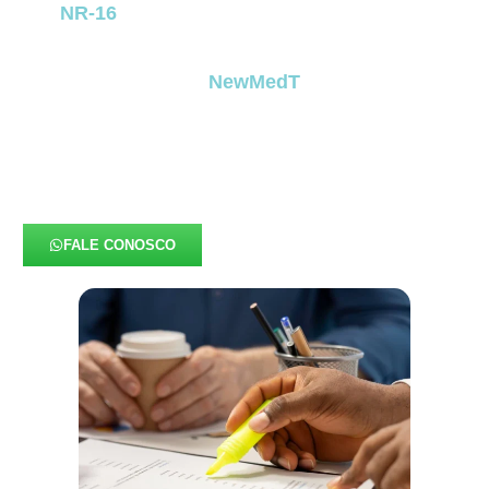
NR-16
, identifica atividades que expõem o
trabalhador a riscos acentuados, como
inflamáveis, explosivos, energia elétrica e áreas
classificadas. Na
NewMedT
, tratamos esse
documento com rigor técnico e precisão
metodológica,
garantindo que cada análise
represente fielmente a realidade operacional
da empresa e permaneça totalmente alinhada à
legislação vigente.
FALE CONOSCO