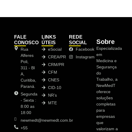
FALE
LINKS
REDE
Sobre
CONOSCO
ÚTEIS
SOCIAL
Especializada
Rua
eSocial
Facebook
em
Alferes
CREA/PR
Instagram
Medicina e
Poli,
CRM/PR
Segurança
311 - Bl
CFM
do
A,
Trabalho, a
CNES
Curitiba,
NewMedT
Paraná.
CID-10
oferece
Segunda
NR’s
soluções
- Sexta :
MTE
completas
8:00 as
para
18:00
empresas
newmedt@newmedt.com.br
que
+55
valorizam a