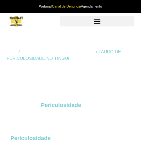
Webmail
Canal de Denuncia
Agendamento
Início
/
Laudo de Periculosidade em Curitiba
/ LAUDO DE
PERICULOSIDADE NO TINGUI
LAUDO DE
PERICULOSIDADE
NO TINGUI
O
Laudo de
Periculosidade
no Tingui
é um dos
documentos mais relevantes para assegurar
segurança jurídica, cumprir exigências trabalhistas
e proteger empresas contra passivos relacionados
ao adicional de periculosidade. O
Laudo de
Periculosidade
no Tingui
, regulamentado pela