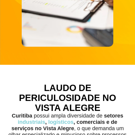
LAUDO DE
PERICULOSIDADE NO
VISTA ALEGRE
Curitiba
possui ampla diversidade de
setores
industriais
,
logísticos
, comerciais e de
serviços no Vista Alegre
, o que demanda um
olhar especializado e minucioso sobre processos