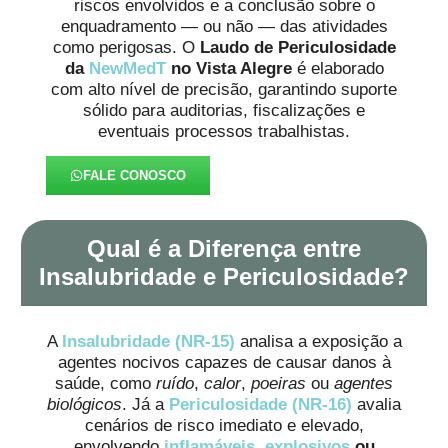
riscos envolvidos e a conclusão sobre o
enquadramento — ou não — das atividades
como perigosas. O
Laudo de Periculosidade
da
NewMedT
no Vista Alegre
é elaborado
com alto nível de precisão, garantindo suporte
sólido para auditorias, fiscalizações e
eventuais processos trabalhistas.
FALE CONOSCO
Qual é a Diferença entre
Insalubridade e Periculosidade?
A
Insalubridade (NR-15)
analisa a exposição a
agentes nocivos capazes de causar danos à
saúde, como
ruído
,
calor
,
poeiras
ou
agentes
biológicos
. Já a
Periculosidade (NR-16)
avalia
cenários de risco imediato e elevado,
envolvendo
inflamáveis
,
explosivos
ou