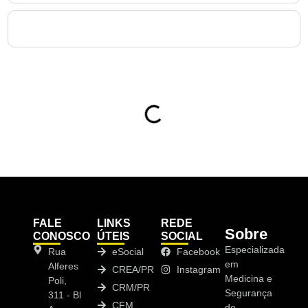
10. Por que contratar a NewMedT para elaborar o Laudo
de Periculosidade no Vista Alegre?
Sumário
FALE
LINKS
REDE
Sobre
CONOSCO
ÚTEIS
SOCIAL
Especializada
Rua
eSocial
Facebook
em
Alferes
CREA/PR
Instagram
Medicina e
Poli,
CRM/PR
Segurança
311 - Bl
CFM
do