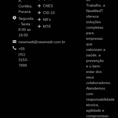
A,
Trabalho, a
CNES
Curitiba,
NewMedT
Paraná.
CID-10
oferece
Segunda
NR’s
soluções
- Sexta :
MTE
completas
8:00 as
para
18:00
empresas
newmedt@newmedt.com.br
que
+55
valorizam a
(41)
saúde, a
3153-
prevenção
7899
e o bem-
estar dos
seus
colaboradores.
Atendemos
com
responsabilidade
técnica,
agilidade e
compromisso