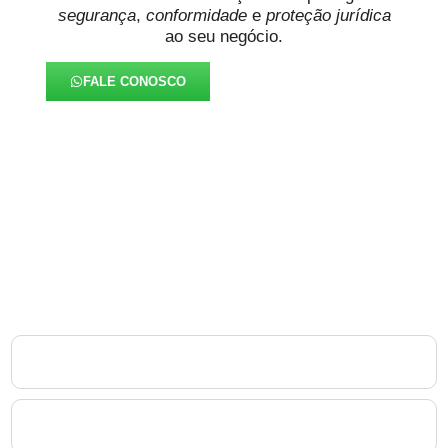
segurança
,
conformidade
e
proteção jurídica
ao seu negócio.
FALE CONOSCO
FAQ – Laudo de
Periculosidade no Vista
Alegre
1. O que é o Laudo de Periculosidade no Vista Alegre e
por que ele é obrigatório?
2. Quem pode assinar o Laudo de Periculosidade no
Vista Alegre?