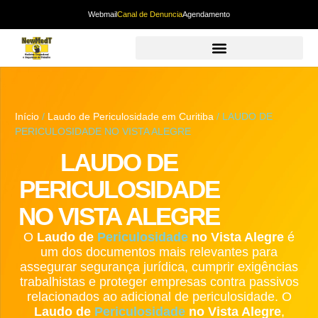
Webmail
Canal de Denuncia
Agendamento
Início
/
Laudo de Periculosidade em Curitiba
/ LAUDO DE
PERICULOSIDADE NO VISTA ALEGRE
LAUDO DE
PERICULOSIDADE
NO VISTA ALEGRE
O
Laudo de
Periculosidade
no Vista Alegre
é
um dos documentos mais relevantes para
assegurar segurança jurídica, cumprir exigências
trabalhistas e proteger empresas contra passivos
relacionados ao adicional de periculosidade. O
Laudo de
Periculosidade
no Vista Alegre
,