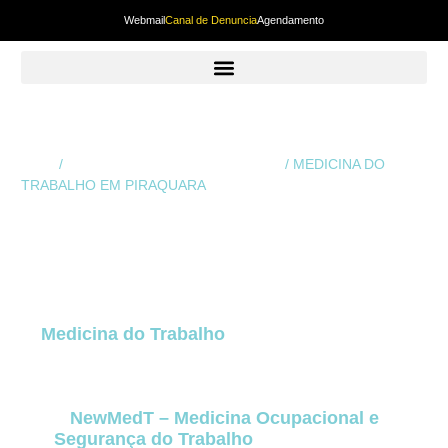
Webmail
Canal de Denuncia
Agendamento
Início
/
Medicina do Trabalho em Curitiba
/ MEDICINA DO
TRABALHO EM PIRAQUARA
MEDICINA DO
TRABALHO EM
PIRAQUARA
A
Medicina do Trabalho
em Piraquara
é um dos
pilares essenciais para o funcionamento seguro,
legal e sustentável de qualquer empresa, seja ela
de micro, pequeno, médio ou grande porte. Para a
NewMedT – Medicina Ocupacional e
Segurança do Trabalho
, atuar nesta área