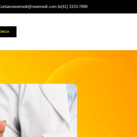
Contato
newmedt@newmedt.com.br
(41) 3153-7899
ÚNCIA