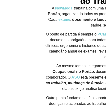
do Tra
A
NewMedT
trabalha com uma e
Portão
, organizando todos os proc
Cada
exame
, documento e laud
saúde, s
O ponto de partida é sempre o
PCMS
documento obrigatório para toda
clínicos, ergonomia e histórico de
calendário anual de exames, revis
Ao mesmo tempo, integramos 
Ocupacional no Portão
, docum
colaborador. O
ASO
está presente 
ao trabalho, mudança de função,
etapas exige análise técn
Outro ponto fundamental é o supor
doenças relacionadas ao trabalh