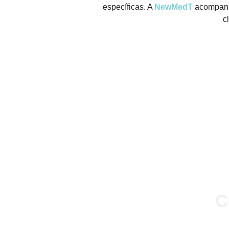
específicas. A
NewMedT
acompanha
c
FALE CONOSCO
C