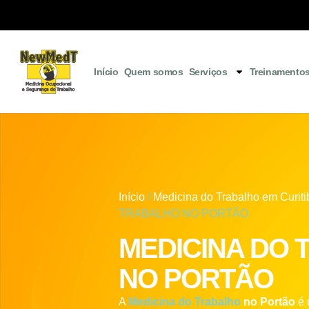
Início
Quem somos
Serviços
Treinamento
Início
/
Medicina do Trabalho em Curiti
TRABALHO NO PORTÃO
MEDICINA DO
NO PORTÃO
A
Medicina do Trabalho
no Portão
é 