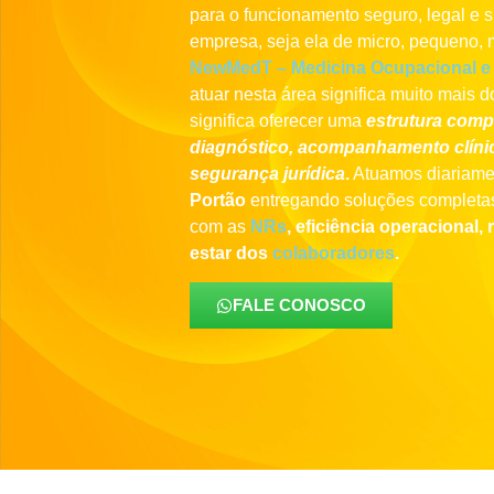
para o funcionamento seguro, legal e 
empresa, seja ela de micro, pequeno, 
NewMedT – Medicina Ocupacional e
atuar nesta área significa muito mais 
significa oferecer uma
estrutura comp
diagnóstico, acompanhamento clínic
segurança jurídica
.
Atuamos diariame
Portão
entregando soluções completa
com as
NRs
, eficiência operacional,
estar dos
colaboradores
.
FALE CONOSCO