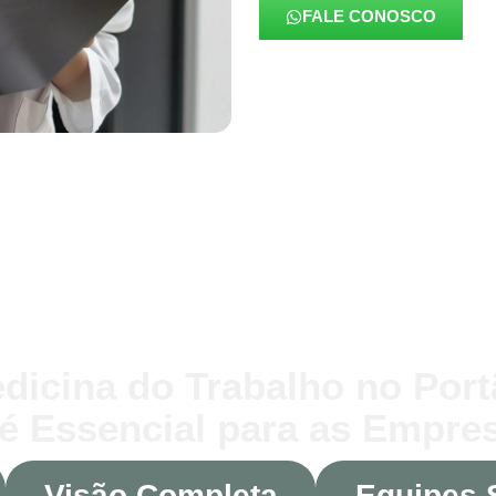
FALE CONOSCO
dicina do Trabalho no Por
 é Essencial para as Empre
Visão Completa
Equipes 