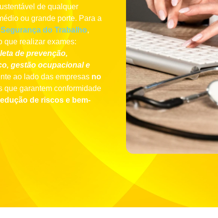
sustentável de qualquer
médio ou grande porte. Para a
 Segurança do Trabalho
,
do que realizar exames:
leta de prevenção,
o, gestão ocupacional e
nte ao lado das empresas
no
s que garantem conformidade
 redução de riscos e bem-