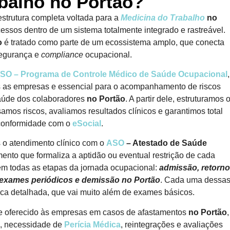
balho no Portão?
strutura completa voltada para a
Medicina do Trabalho
no
essos dentro de um sistema totalmente integrado e rastreável.
o
é tratado como parte de um ecossistema amplo, que conecta
egurança e
compliance
ocupacional.
O – Programa de Controle Médico de Saúde Ocupacional
,
s as empresas e essencial para o acompanhamento de riscos
 saúde dos colaboradores
no Portão
. A partir dele, estruturamos 
amos riscos, avaliamos resultados clínicos e garantimos total
conformidade com o
eSocial
.
o atendimento clínico com o
ASO
– Atestado de Saúde
ento que formaliza a aptidão ou eventual restrição de cada
em todas as etapas da jornada ocupacional:
admissão, retorno
 exames periódicos e demissão
no Portão
. Cada uma dessa
ica detalhada, que vai muito além de exames básicos.
te oferecido às empresas em casos de afastamentos
no Portão
,
o, necessidade de
Perícia Médica
, reintegrações e avaliações