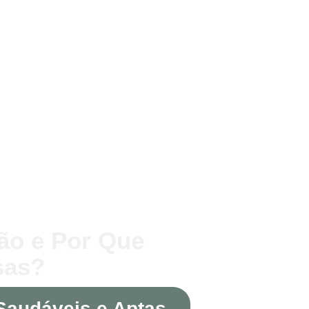
tão e Por Que
sas?
Saudáveis e Aptas