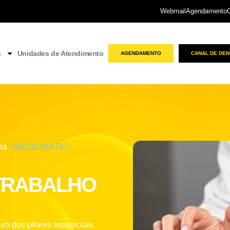
Webmail
Agendamento
s
Unidades de Atendimento
AGENDAMENTO
CANAL DE DEN
ba
/ MEDICINA DO
 TRABALHO
um dos pilares essenciais