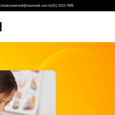
Contato
newmedt@newmedt.com.br
(41) 3153-7899