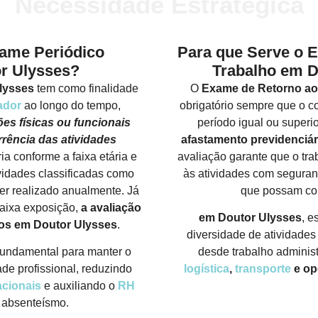
Necessidade Estratégica
xame Periódico
Para que Serve o 
r Ulysses?
Trabalho em D
lysses
tem como finalidade
O
Exame de Retorno ao
ador
ao longo do tempo,
obrigatório sempre que o c
ões físicas ou funcionais
período igual ou superi
rência das atividades
afastamento previdenciár
ia conforme a faixa etária e
avaliação garante que o tra
ividades classificadas como
às atividades com seguran
er realizado anualmente. Já
que possam co
baixa exposição,
a avaliação
em Doutor Ulysses
, e
nos
em Doutor Ulysses
.
diversidade de atividades
undamental para manter o
desde trabalho adminis
de profissional, reduzindo
logística
,
transporte
e op
cionais
e auxiliando o
RH
 absenteísmo.