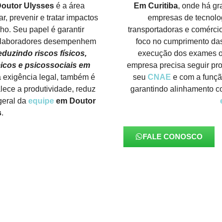
outor Ulysses
é a área
Em Curitiba
, onde há gr
, prevenir e tratar impactos
empresas de tecnolog
ho. Seu papel é garantir
transportadoras e comérci
olaboradores desempenhem
foco no cumprimento d
eduzindo riscos físicos,
execução dos exames oc
icos e psicossociais em
empresa precisa seguir pr
 exigência legal, também é
seu
CNAE
e com a funçã
lece a produtividade, reduz
garantindo alinhamento co
geral da
equipe
em Doutor
s
.
FALE CONOSCO