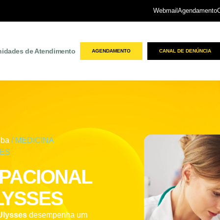
Webmail
Agendamento
nidades de Atendimento
AGENDAMENTO
CANAL DE DENÚNCIA
iba
/ MEDICINA
SES
UPACIONAL
LYSSES
Ulysses
desempenha um