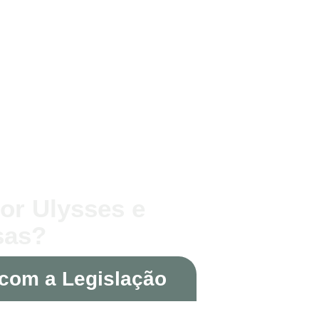
or Ulysses e
sas?
com a Legislação