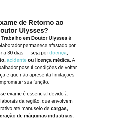
Exame de Retorno ao
outor Ulysses?
 Trabalho em Doutor Ulysses
é
olaborador permanece afastado por
or a 30 dias — seja por
doença
,
io,
acidente
ou licença médica.
A
balhador possui condições de voltar
ça e que não apresenta limitações
mprometer sua função.
sse exame é essencial devido à
 laborais da região, que envolvem
trativo até manuseio de
cargas,
eração de máquinas industriais.