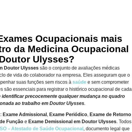
 Exames Ocupacionais mais
tro da Medicina Ocupacional
Doutor Ulysses?
m Doutor Ulysses
são o conjunto de avaliações médicas
clo de vida do colaborador na empresa. Eles asseguram que o
mpenhar suas funções sem riscos à
saúde
e sem comprometer
s são essenciais para registrar o histórico ocupacional de cada
e identificar precocemente qualquer mudança no quadro
cionada ao trabalho
em Doutor Ulysses
.
i:
Exame Admissional
,
Exame Periódico
,
Exame de Retorno
de Função
e
Exame Demissional em Doutor Ulysses
. Todos
SO – Atestado de Saúde Ocupacional
, documento legal que