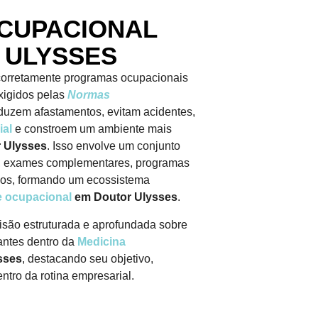
OCUPACIONAL
 ULYSSES
orretamente programas ocupacionais
xigidos pelas
Normas
duzem afastamentos, evitam acidentes,
ial
e constroem um ambiente mais
 Ulysses
. Isso envolve um conjunto
, exames complementares, programas
icos, formando um ecossistema
 ocupacional
em Doutor Ulysses
.
isão estruturada e aprofundada sobre
antes dentro da
Medicina
sses
, destacando seu objetivo,
ntro da rotina empresarial.