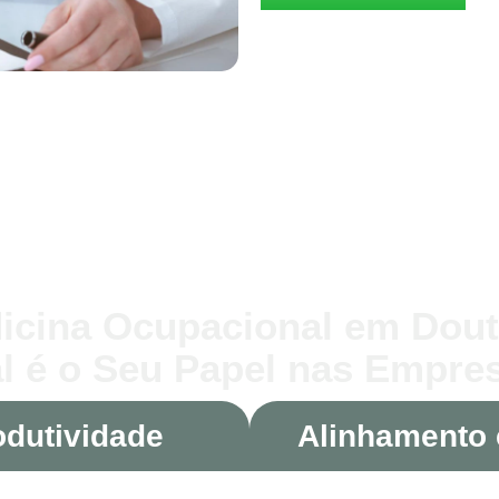
icina Ocupacional em Dout
l é o Seu Papel nas Empre
odutividade
Alinhamento 