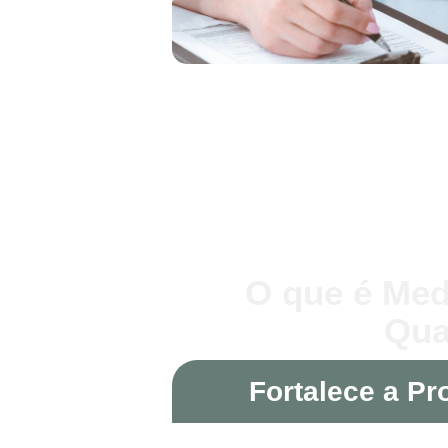
O que é Med
Qua
Fortalece a Pr