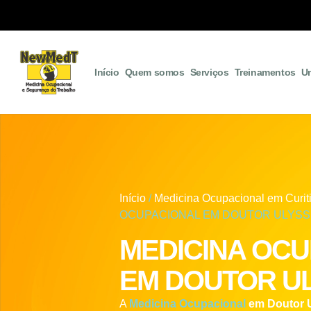
Início
Quem somos
Serviços
Treinamentos
U
Início
/
Medicina Ocupacional em Curit
OCUPACIONAL EM DOUTOR ULYS
MEDICINA OC
EM DOUTOR U
A
Medicina Ocupacional
em Doutor 