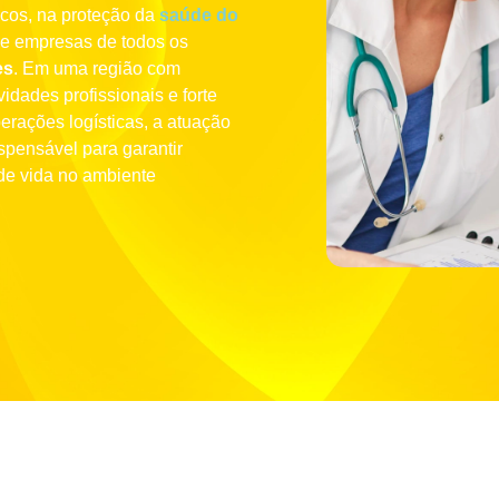
scos, na proteção da
saúde do
de empresas de todos os
es
. Em uma região com
idades profissionais e forte
perações logísticas, a atuação
spensável para garantir
de vida no ambiente