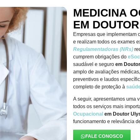
MEDICINA 
EM DOUTOR
Empresas que implementam c
e realizam todos os exames e
Regulamentadoras (NRs)
re
cumprem obrigações do
eSoc
saudável e seguro
em Doutor
amplo de avaliações médicas
preventivos e laudos específ
completo de proteção à
saúde
A seguir, apresentamos uma v
todos os serviços mais import
Ocupacional
em Doutor Uly
funcionamento e relevância de
FALE CONOSCO