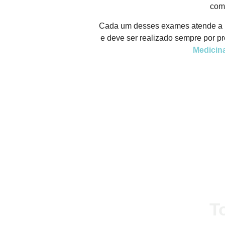
comp
Cada um desses exames atende a u
e deve ser realizado sempre por pr
Medicin
FALE CONOSCO
T