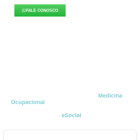
FALE CONOSCO
FAQ – Medicina Ocupacional
em Rio Negro
A seguir estão as dúvidas mais frequentes de
empresas e profissionais que buscam entender
como funcionam os serviços de
Medicina
Ocupacional
em Rio Negro
, incluindo exames
obrigatórios, programas legais, perícia médica,
obrigatoriedades do
eSocial
e rotinas aplicadas
ao dia a dia corporativo
em Rio Negro
.
1. Todas as empresas em em Rio Negro são obrigadas a