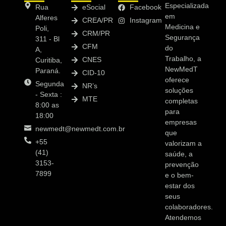
Especializada
Rua
eSocial
Facebook
em
Alferes
CREA/PR
Instagram
Medicina e
Poli,
CRM/PR
Segurança
311 - Bl
CFM
do
A,
Trabalho, a
CNES
Curitiba,
NewMedT
Paraná.
CID-10
oferece
Segunda
NR’s
soluções
- Sexta :
MTE
completas
8:00 as
para
18:00
empresas
newmedt@newmedt.com.br
que
+55
valorizam a
(41)
saúde, a
3153-
prevenção
7899
e o bem-
estar dos
seus
colaboradores.
Atendemos