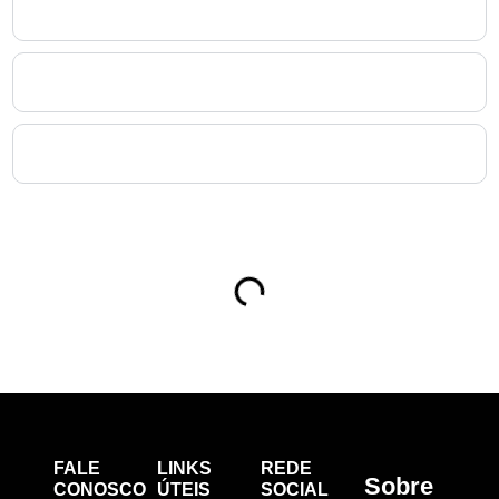
8. O que caracteriza uma Perícia Médica dentro da
Medicina Ocupacional em Rio Negro?
9. Como a Medicina Ocupacional em Rio Negro contribui
para reduzir afastamentos e melhorar a produtividade?
10. Como uma empresa de em Rio Negro deve iniciar seu
processo de Medicina Ocupacional?
Sumário
FALE
LINKS
REDE
Sobre
CONOSCO
ÚTEIS
SOCIAL