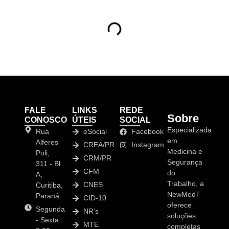
FALE
LINKS
REDE
Sobre
CONOSCO
ÚTEIS
SOCIAL
Especializada
Rua
eSocial
Facebook
em
Alferes
CREA/PR
Instagram
Medicina e
Poli,
CRM/PR
Segurança
311 - Bl
CFM
do
A,
Trabalho, a
CNES
Curitiba,
NewMedT
Paraná.
CID-10
oferece
Segunda
NR’s
soluções
- Sexta :
MTE
completas