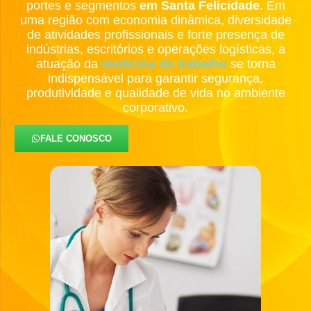
portes e segmentos
em Santa Felicidade
. Em
uma região com economia dinâmica, diversidade
de atividades profissionais e forte presença de
indústrias, escritórios e operações logísticas, a
atuação da
medicina do trabalho
se torna
indispensável para garantir segurança,
produtividade e qualidade de vida no ambiente
corporativo.
FALE CONOSCO