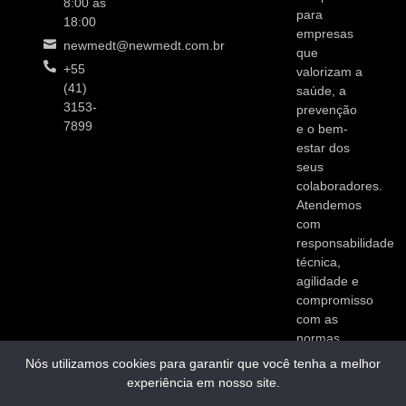
8:00 as
para
18:00
empresas
newmedt@newmedt.com.br
que
+55
valorizam a
(41)
saúde, a
3153-
prevenção
7899
e o bem-
estar dos
seus
colaboradores.
Atendemos
com
responsabilidade
técnica,
agilidade e
compromisso
com as
normas
vigentes.
Nós utilizamos cookies para garantir que você tenha a melhor
experiência em nosso site.