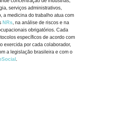
ande concentração de indústrias,
ia, serviços administrativos,
o, a medicina do trabalho atua com
as
NRs
, na análise de riscos e na
upacionais obrigatórios. Cada
otocolos específicos de acordo com
o exercida por cada colaborador,
m a legislação brasileira e com o
eSocial
.