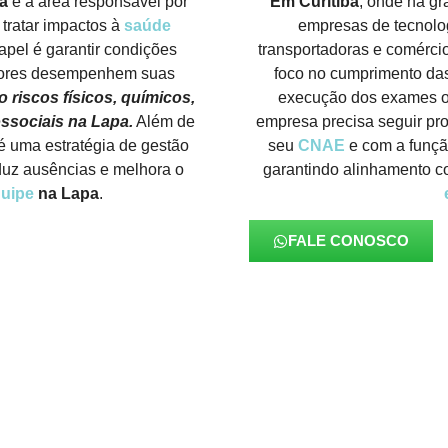
a
é a área responsável por
Em Curitiba
, onde há gr
 tratar impactos à
saúde
empresas de tecnolog
apel é garantir condições
transportadoras e comérci
dores desempenhem suas
foco no cumprimento d
 riscos físicos, químicos,
execução dos exames oc
ssociais na Lapa.
Além de
empresa precisa seguir pr
é uma estratégia de gestão
seu
CNAE
e com a funçã
eduz ausências e melhora o
garantindo alinhamento co
uipe
na Lapa
.
FALE CONOSCO