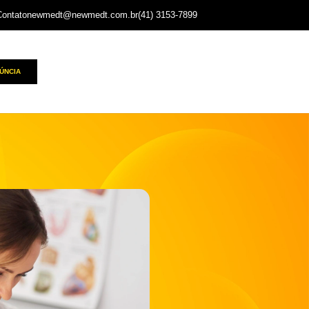
Contato
newmedt@newmedt.com.br
(41) 3153-7899
ÚNCIA