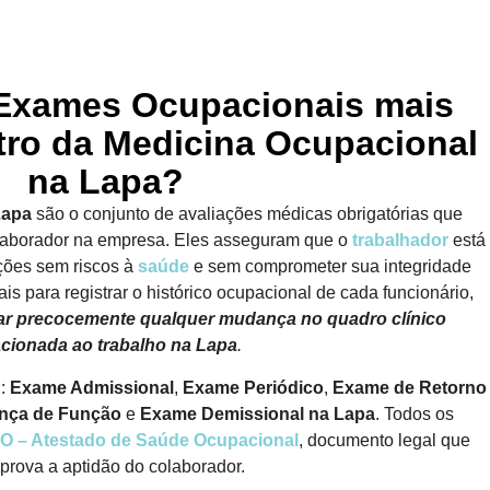
 Exames Ocupacionais mais
tro da Medicina Ocupacional
na Lapa?
Lapa
são o conjunto de avaliações médicas obrigatórias que
laborador na empresa. Eles asseguram que o
trabalhador
está
ções sem riscos à
saúde
e sem comprometer sua integridade
is para registrar o histórico ocupacional de cada funcionário,
icar precocemente qualquer mudança no quadro clínico
acionada ao trabalho
na Lapa
.
i:
Exame Admissional
,
Exame Periódico
,
Exame de Retorno
nça de Função
e
Exame Demissional na Lapa
. Todos os
O – Atestado de Saúde Ocupacional
, documento legal que
rova a aptidão do colaborador.