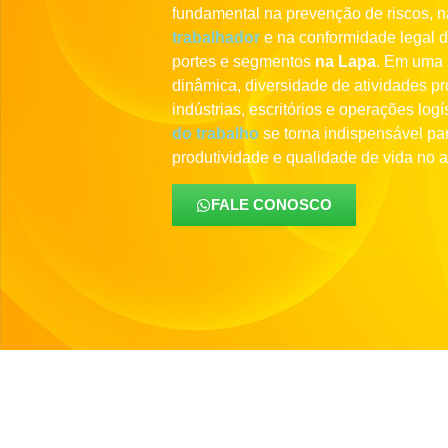
fundamental na prevenção de riscos, 
trabalhador
e na conformidade legal 
portes e segmentos
na Lapa
. Em uma 
dinâmica, diversidade de atividades pr
indústrias, escritórios e operações log
do trabalho
se torna indispensável par
produtividade e qualidade de vida no a
FALE CONOSCO