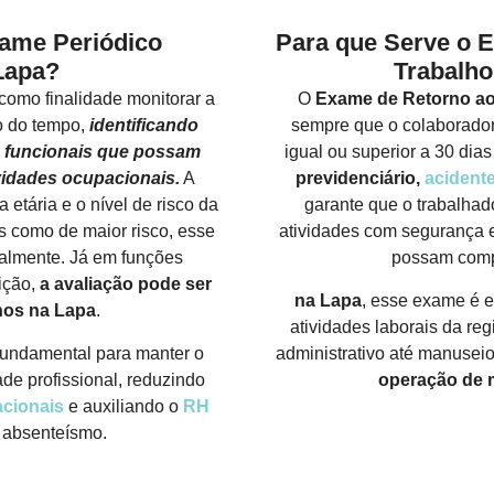
xame Periódico
Para que Serve o 
Lapa?
Trabalho
como finalidade monitorar a
O
Exame de Retorno ao
o do tempo,
identificando
sempre que o colaborador
ou funcionais que possam
igual ou superior a 30 dia
vidades ocupacionais.
A
previdenciário,
acident
 etária e o nível de risco da
garante que o trabalhad
s como de maior risco, esse
atividades com segurança e
almente. Já em funções
possam comp
ição,
a avaliação pode ser
na Lapa
, esse exame é e
nos
na Lapa
.
atividades laborais da re
undamental para manter o
administrativo até manusei
de profissional, reduzindo
operação de m
cionais
e auxiliando o
RH
 absenteísmo.
FALE CONOSCO