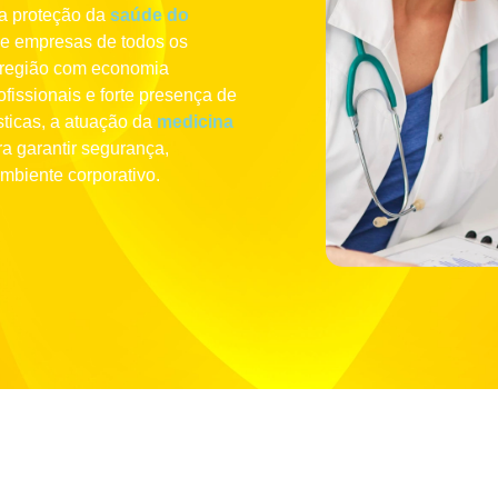
na proteção da
saúde do
de empresas de todos os
região com economia
ofissionais e forte presença de
ísticas, a atuação da
medicina
a garantir segurança,
mbiente corporativo.