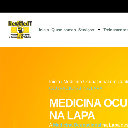
Início
Quem somos
Serviços
Treinamento
Início
/
Medicina Ocupacional em Curit
OCUPACIONAL NA LAPA
MEDICINA OC
NA LAPA
A
Medicina Ocupacional
na Lapa
des