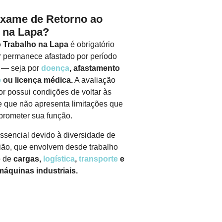
Exame de Retorno ao
 na Lapa?
 Trabalho na Lapa
é obrigatório
 permanece afastado por período
s — seja por
doença
, afastamento
e
ou licença médica.
A avaliação
or possui condições de voltar às
 que não apresenta limitações que
rometer sua função.
ssencial devido à diversidade de
gião, que envolvem desde trabalho
o de
cargas,
logística
,
transporte
e
áquinas industriais.