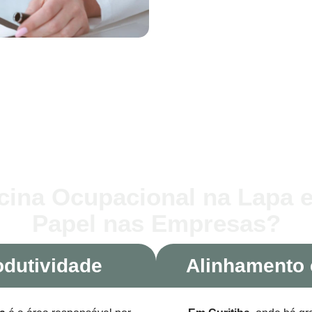
cina Ocupacional na Lapa e
Papel nas Empresas?
odutividade
Alinhamento 