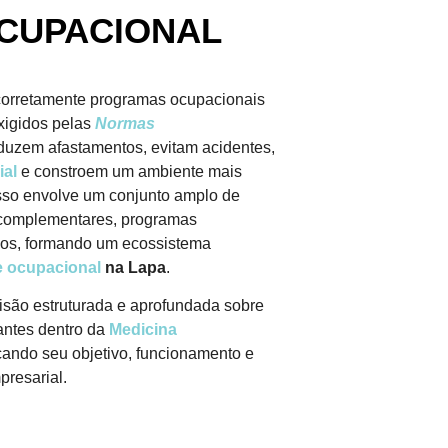
OCUPACIONAL
orretamente programas ocupacionais
xigidos pelas
Normas
duzem afastamentos, evitam acidentes,
ial
e constroem um ambiente mais
Isso envolve um conjunto amplo de
complementares, programas
icos, formando um ecossistema
 ocupacional
na Lapa
.
isão estruturada e aprofundada sobre
antes dentro da
Medicina
cando seu objetivo, funcionamento e
presarial.