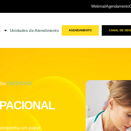
Webmail
Agendamento
s
Unidades de Atendimento
AGENDAMENTO
CANAL DE DEN
iba
/ MEDICINA
UPACIONAL
empenha um papel