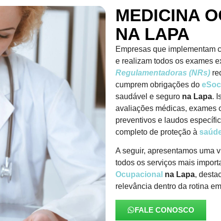
MEDICINA 
NA LAPA
Empresas que implementam c
e realizam todos os exames e
Regulamentadoras (NRs)
re
cumprem obrigações do
eSoc
saudável e seguro
na Lapa
. 
avaliações médicas, exames 
preventivos e laudos específ
completo de proteção à
saúde
A seguir, apresentamos uma v
todos os serviços mais import
Ocupacional
na Lapa
, desta
relevância dentro da rotina em
FALE CONOSCO