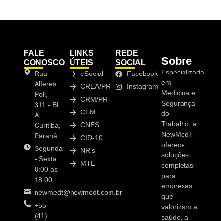
FALE
LINKS
REDE
Sobre
CONOSCO
ÚTEIS
SOCIAL
Especializada
Rua
eSocial
Facebook
em
Alferes
CREA/PR
Instagram
Medicina e
Poli,
CRM/PR
Segurança
311 - Bl
CFM
do
A,
Trabalho, a
CNES
Curitiba,
NewMedT
Paraná.
CID-10
oferece
Segunda
NR’s
soluções
- Sexta :
MTE
completas
8:00 as
para
18:00
empresas
newmedt@newmedt.com.br
que
+55
valorizam a
(41)
saúde, a