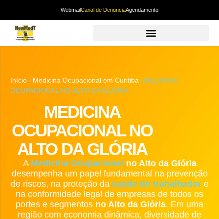
Webmail
Canal de Denuncia
Agendamento
Início
/
Medicina Ocupacional em Curitiba
/ MEDICINA
OCUPACIONAL NO ALTO DA GLÓRIA
MEDICINA
OCUPACIONAL NO
ALTO DA GLÓRIA
A
Medicina Ocupacional
no Alto da Glória
desempenha um papel fundamental na prevenção
de riscos, na proteção da
saúde do trabalhador
e
na conformidade legal de empresas de todos os
portes e segmentos
no Alto da Glória
. Em uma
região com economia dinâmica, diversidade de