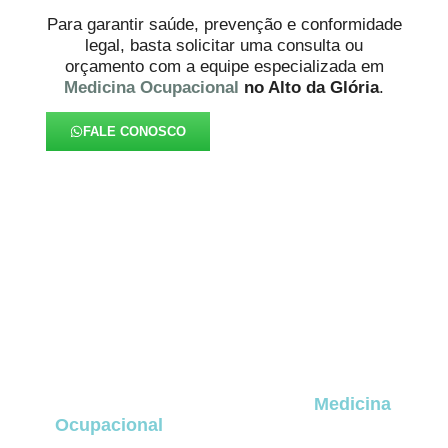
Para garantir saúde, prevenção e conformidade
legal, basta solicitar uma consulta ou
orçamento com a equipe especializada em
Medicina Ocupacional
no Alto da Glória
.
FALE CONOSCO
FAQ – Medicina Ocupacional
no Alto da Glória
A seguir estão as dúvidas mais frequentes de
empresas e profissionais que buscam entender
como funcionam os serviços de
Medicina
Ocupacional
no Alto da Glória
, incluindo
exames obrigatórios, programas legais, perícia