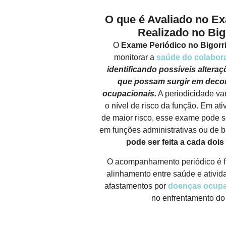
O que é Avaliado no E
Realizado no Big
O
Exame Periódico no Bigorr
monitorar a
saúde do colabor
identificando possíveis alteraç
que possam surgir em decor
ocupacionais.
A periodicidade var
o nível de risco da função. Em at
de maior risco, esse exame pode s
em funções administrativas ou de 
pode ser feita a cada dois
O acompanhamento periódico é f
alinhamento entre saúde e ativida
afastamentos por
doenças ocupa
no enfrentamento do
FALE CONOSCO