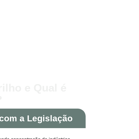
ilho e Qual é
?
com a Legislação