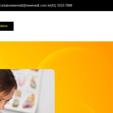
Contato
newmedt@newmedt.com.br
(41) 3153-7899
ÚNCIA