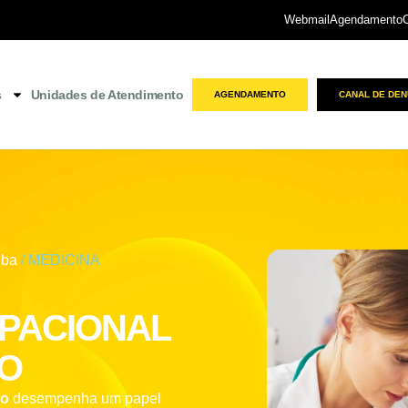
Webmail
Agendamento
s
Unidades de Atendimento
AGENDAMENTO
CANAL DE DEN
iba
/ MEDICINA
UPACIONAL
HO
ho
desempenha um papel