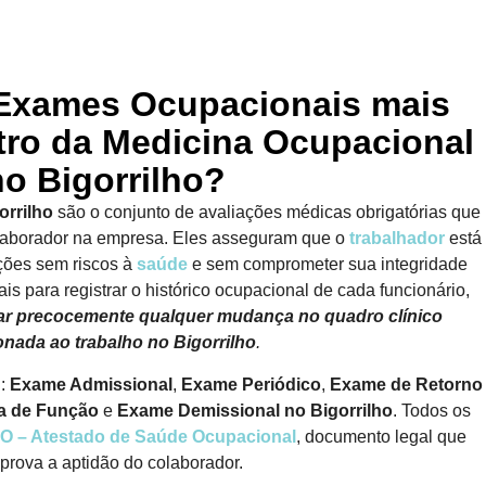
 Exames Ocupacionais mais
tro da Medicina Ocupacional
no Bigorrilho?
rrilho
são o conjunto de avaliações médicas obrigatórias que
laborador na empresa. Eles asseguram que o
trabalhador
está
ções sem riscos à
saúde
e sem comprometer sua integridade
is para registrar o histórico ocupacional de cada funcionário,
icar precocemente qualquer mudança no quadro clínico
onada ao trabalho
no Bigorrilho
.
i:
Exame Admissional
,
Exame Periódico
,
Exame de Retorno
a de Função
e
Exame Demissional no Bigorrilho
. Todos os
O – Atestado de Saúde Ocupacional
, documento legal que
rova a aptidão do colaborador.