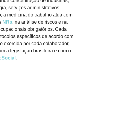
ande concentração de indústrias,
ia, serviços administrativos,
o, a medicina do trabalho atua com
as
NRs
, na análise de riscos e na
upacionais obrigatórios. Cada
otocolos específicos de acordo com
o exercida por cada colaborador,
m a legislação brasileira e com o
eSocial
.