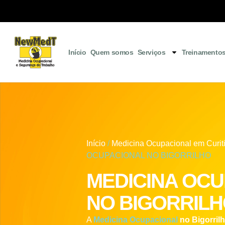
Início
Quem somos
Serviços
Treinamento
Início
/
Medicina Ocupacional em Curit
OCUPACIONAL NO BIGORRILHO
MEDICINA OC
NO BIGORRIL
A
Medicina Ocupacional
no Bigorril