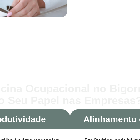
cina Ocupacional no Bigorr
o Seu Papel nas Empresas
odutividade
Alinhamento 