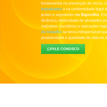
fundamental na prevenção de riscos, 
trabalhador
e na conformidade legal 
portes e segmentos
no Bigorrilho
. Em
dinâmica, diversidade de atividades pr
indústrias, escritórios e operações log
do trabalho
se torna indispensável par
produtividade e qualidade de vida no a
FALE CONOSCO