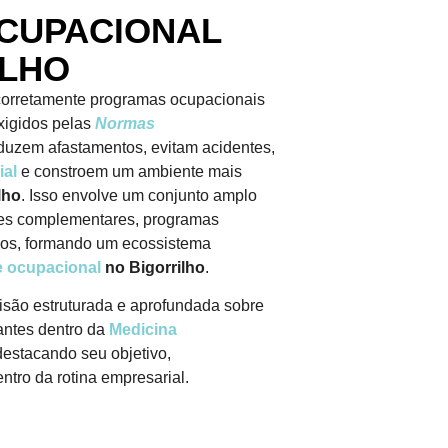
OCUPACIONAL
ILHO
orretamente programas ocupacionais
xigidos pelas
Normas
duzem afastamentos, evitam acidentes,
ial
e constroem um ambiente mais
lho
. Isso envolve um conjunto amplo
es complementares, programas
icos, formando um ecossistema
 ocupacional
no Bigorrilho
.
isão estruturada e aprofundada sobre
antes dentro da
Medicina
 destacando seu objetivo,
ntro da rotina empresarial.