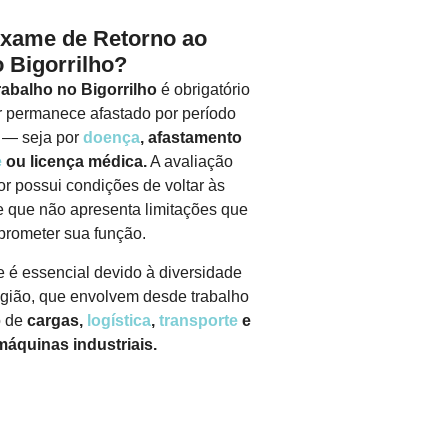
Exame de Retorno ao
 Bigorrilho?
abalho no Bigorrilho
é obrigatório
 permanece afastado por período
s — seja por
doença
, afastamento
e
ou licença médica.
A avaliação
or possui condições de voltar às
 que não apresenta limitações que
rometer sua função.
 é essencial devido à diversidade
região, que envolvem desde trabalho
o de
cargas,
logística
,
transporte
e
áquinas industriais.