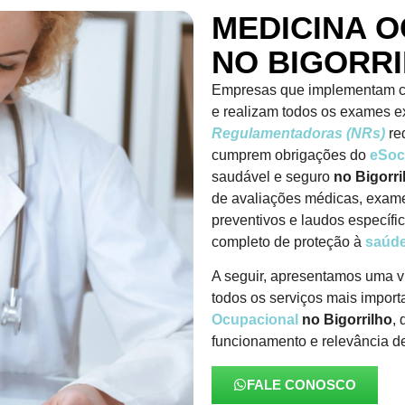
MEDICINA 
NO BIGORR
Empresas que implementam c
e realizam todos os exames e
Regulamentadoras (NRs)
re
cumprem obrigações do
eSoc
saudável e seguro
no Bigorri
de avaliações médicas, exam
preventivos e laudos específ
completo de proteção à
saúde
A seguir, apresentamos uma v
todos os serviços mais import
Ocupacional
no Bigorrilho
,
funcionamento e relevância de
FALE CONOSCO