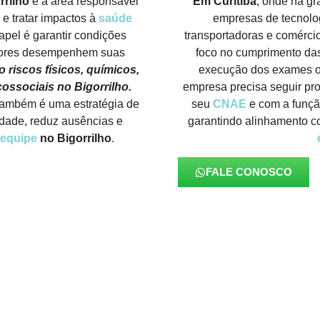
rrilho
é a área responsável
Em Curitiba
, onde há gr
 e tratar impactos à
saúde
empresas de tecnolog
apel é garantir condições
transportadoras e comérci
dores desempenhem suas
foco no cumprimento d
 riscos físicos, químicos,
execução dos exames oc
ossociais no Bigorrilho.
empresa precisa seguir pr
 também é uma estratégia de
seu
CNAE
e com a funçã
idade, reduz ausências e
garantindo alinhamento co
equipe
no Bigorrilho
.
FALE CONOSCO