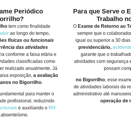
xame Periódico
Para que Serve o 
orrilho?
Trabalho no
ilho
tem como finalidade
O
Exame de Retorno ao Tr
ador
ao longo do tempo,
sempre que o colaborador
ões físicas ou funcionais
igual ou superior a 30 dia
rência das atividades
previdenciário,
acident
ia conforme a faixa etária e
garante que o trabalhad
ividades classificadas como
atividades com segurança e
er realizado anualmente. Já
possam comp
baixa exposição,
a avaliação
no Bigorrilho
, esse exame
 anos
no Bigorrilho
.
de atividades laborais da 
undamental para manter o
administrativo até manusei
de profissional, reduzindo
operação de m
cionais
e auxiliando o
RH
 absenteísmo.
FALE CONOSCO