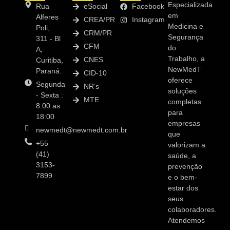
Especializada
Rua
eSocial
Facebook
em
Alferes
CREA/PR
Instagram
Medicina e
Poli,
CRM/PR
Segurança
311 - Bl
CFM
do
A,
Trabalho, a
CNES
Curitiba,
NewMedT
Paraná.
CID-10
oferece
Segunda
NR’s
soluções
- Sexta :
MTE
completas
8:00 as
para
18:00
empresas
newmedt@newmedt.com.br
que
+55
valorizam a
(41)
saúde, a
3153-
prevenção
7899
e o bem-
estar dos
seus
colaboradores.
Atendemos