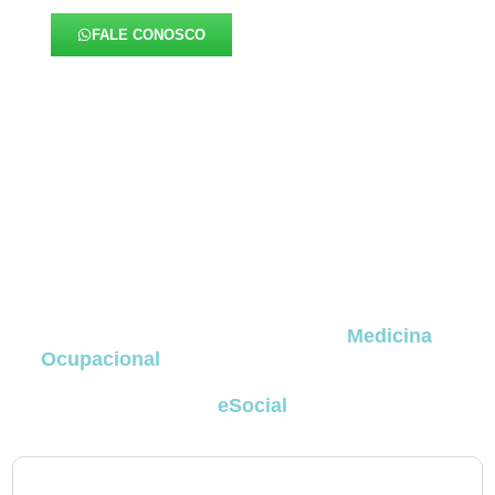
FALE CONOSCO
FAQ – Medicina Ocupacional
no Cristo Rei
A seguir estão as dúvidas mais frequentes de
empresas e profissionais que buscam entender
como funcionam os serviços de
Medicina
Ocupacional
no Cristo Rei
, incluindo exames
obrigatórios, programas legais, perícia médica,
obrigatoriedades do
eSocial
e rotinas aplicadas
ao dia a dia corporativo
no Cristo Rei
.
1. Todas as empresas em no Cristo Rei são obrigadas a