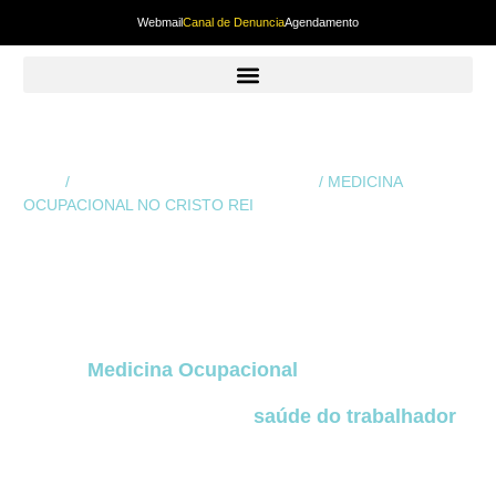
Webmail
Canal de Denuncia
Agendamento
Início
/
Medicina Ocupacional em Curitiba
/ MEDICINA
OCUPACIONAL NO CRISTO REI
MEDICINA
OCUPACIONAL NO
CRISTO REI
A
Medicina Ocupacional
no Cristo Rei
desempenha um papel fundamental na prevenção
de riscos, na proteção da
saúde do trabalhador
e
na conformidade legal de empresas de todos os
portes e segmentos
no Cristo Rei
. Em uma
região com economia dinâmica, diversidade de