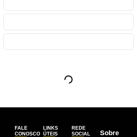
8. O que caracteriza uma Perícia Médica dentro da
Medicina Ocupacional no Cristo Rei?
9. Como a Medicina Ocupacional no Cristo Rei contribui
para reduzir afastamentos e melhorar a produtividade?
10. Como uma empresa de no Cristo Rei deve iniciar seu
processo de Medicina Ocupacional?
Sumário
FALE
LINKS
REDE
Sobre
CONOSCO
ÚTEIS
SOCIAL