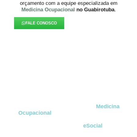
orçamento com a equipe especializada em
Medicina Ocupacional
no Guabirotuba
.
FALE CONOSCO
FAQ – Medicina Ocupacional
no Guabirotuba
A seguir estão as dúvidas mais frequentes de
empresas e profissionais que buscam entender
como funcionam os serviços de
Medicina
Ocupacional
no Guabirotuba
, incluindo
exames obrigatórios, programas legais, perícia
médica, obrigatoriedades do
eSocial
e rotinas
aplicadas ao dia a dia corporativo
no