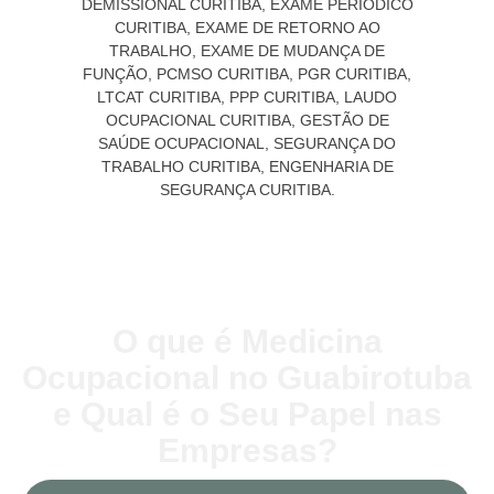
O que é Medicina
Ocupacional no Guabirotuba
e Qual é o Seu Papel nas
Empresas?