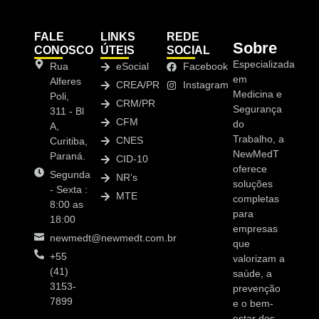
FALE
LINKS
REDE
Sobre
CONOSCO
ÚTEIS
SOCIAL
Especializada
Rua
eSocial
Facebook
em
Alferes
CREA/PR
Instagram
Medicina e
Poli,
CRM/PR
Segurança
311 - Bl
CFM
do
A,
Trabalho, a
CNES
Curitiba,
NewMedT
Paraná.
CID-10
oferece
Segunda
NR’s
soluções
- Sexta :
MTE
completas
8:00 as
para
18:00
empresas
newmedt@newmedt.com.br
que
+55
valorizam a
(41)
saúde, a
3153-
prevenção
7899
e o bem-
estar dos