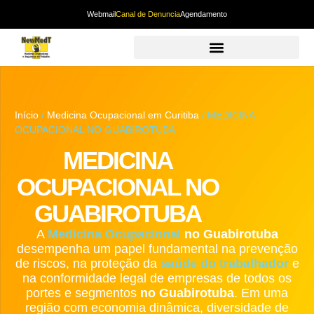
Webmail
Canal de Denuncia
Agendamento
Início
/
Medicina Ocupacional em Curitiba
/ MEDICINA
OCUPACIONAL NO GUABIROTUBA
MEDICINA
OCUPACIONAL NO
GUABIROTUBA
A
Medicina Ocupacional
no Guabirotuba
desempenha um papel fundamental na prevenção
de riscos, na proteção da
saúde do trabalhador
e
na conformidade legal de empresas de todos os
portes e segmentos
no Guabirotuba
. Em uma
região com economia dinâmica, diversidade de