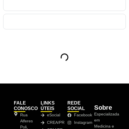
9. Como a Medicina Ocupacional no Taboão contribui
para reduzir afastamentos e melhorar a produtividade?
10. Como uma empresa de no Taboão deve iniciar seu
processo de Medicina Ocupacional?
Sumário
FALE
LINKS
REDE
Sobre
CONOSCO
ÚTEIS
SOCIAL
Especializada
Rua
eSocial
Facebook
em
Alferes
CREA/PR
Instagram
Medicina e
Poli,