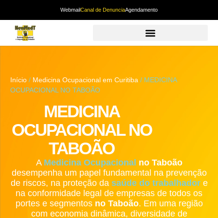
Webmail
Canal de Denuncia
Agendamento
Início
/
Medicina Ocupacional em Curitiba
/ MEDICINA
OCUPACIONAL NO TABOÃO
MEDICINA
OCUPACIONAL NO
TABOÃO
A
Medicina Ocupacional
no Taboão
desempenha um papel fundamental na prevenção
de riscos, na proteção da
saúde do trabalhador
e
na conformidade legal de empresas de todos os
portes e segmentos
no Taboão
. Em uma região
com economia dinâmica, diversidade de