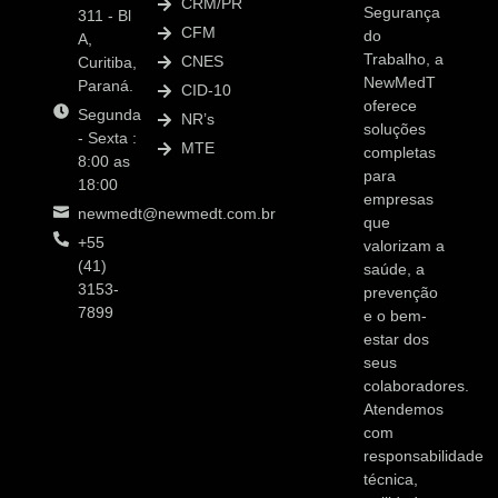
CRM/PR
Segurança
311 - Bl
CFM
do
A,
Trabalho, a
CNES
Curitiba,
NewMedT
Paraná.
CID-10
oferece
Segunda
NR’s
soluções
- Sexta :
MTE
completas
8:00 as
para
18:00
empresas
newmedt@newmedt.com.br
que
+55
valorizam a
(41)
saúde, a
3153-
prevenção
7899
e o bem-
estar dos
seus
colaboradores.
Atendemos
com
responsabilidade
técnica,