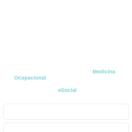
FAQ – Medicina Ocupacional
no Taboão
A seguir estão as dúvidas mais frequentes de
empresas e profissionais que buscam entender
como funcionam os serviços de
Medicina
Ocupacional
no Taboão
, incluindo exames
obrigatórios, programas legais, perícia médica,
obrigatoriedades do
eSocial
e rotinas aplicadas
ao dia a dia corporativo
no Taboão
.
1. Todas as empresas em no Taboão são obrigadas a ter
Medicina Ocupacional?
2. Qual é a diferença entre Exame Admissional,