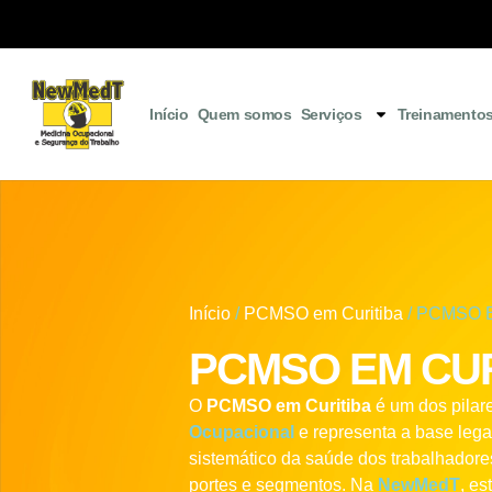
Início
Quem somos
Serviços
Treinamento
Início
/
PCMSO em Curitiba
/ PCMSO 
PCMSO EM CUR
O
PCMSO em Curitiba
é um dos pilar
Ocupacional
e representa a base leg
sistemático da saúde dos trabalhador
portes e segmentos. Na
NewMedT
, e