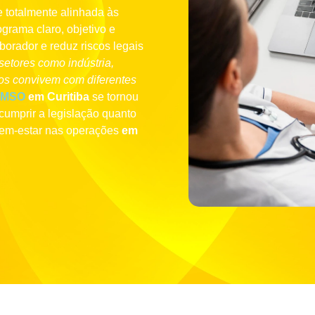
e totalmente alinhada às
grama claro, objetivo e
borador e reduz riscos legais
setores como indústria,
iços convivem com diferentes
CMSO
em Curitiba
se tornou
cumprir a legislação quanto
bem-estar nas operações
em