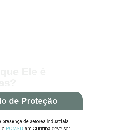
que Ele é
as?
to de Proteção
e presença de setores industriais,
, o
PCMSO
em Curitiba
deve ser