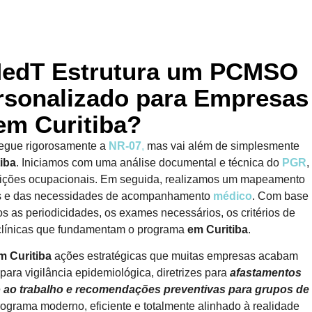
edT Estrutura um PCMSO
rsonalizado para Empresas
em Curitiba?
egue rigorosamente a
NR-07
,
mas vai além de simplesmente
iba
. Iniciamos com uma análise documental e técnica do
PGR
,
osições ocupacionais. Em seguida, realizamos um mapeamento
dos e das necessidades de acompanhamento
médico
. Com base
s as periodicidades, os exames necessários, os critérios de
s clínicas que fundamentam o programa
em Curitiba
.
 Curitiba
ações estratégicas que muitas empresas acabam
ara vigilância epidemiológica, diretrizes para
afastamentos
no ao trabalho e recomendações preventivas para grupos de
rograma moderno, eficiente e totalmente alinhado à realidade