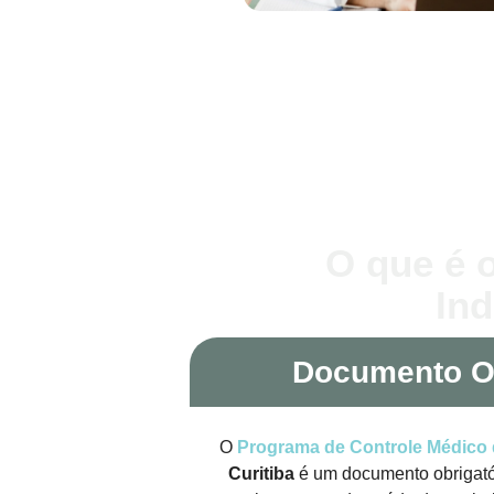
O que é 
In
Documento Ob
O
Programa de Controle Médico
Curitiba
é um documento obrigató