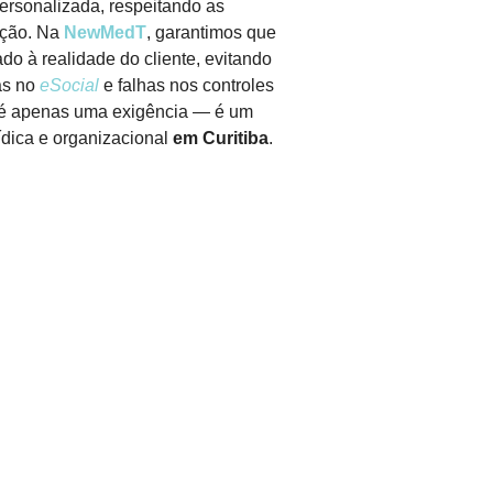
ersonalizada, respeitando as
nção. Na
NewMedT
, garantimos que
do à realidade do cliente, evitando
ias no
eSocial
e falhas nos controles
é apenas uma exigência — é um
ídica e organizacional
em Curitiba
.