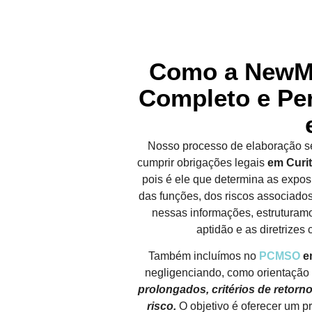
Como a NewM
Completo e Pe
Nosso processo de elaboração s
cumprir obrigações legais
em Curit
pois é ele que determina as exp
das funções, dos riscos associa
nessas informações, estruturamo
aptidão e as diretrize
Também incluímos no
PCMSO
em
negligenciando, como orientação p
prolongados, critérios de retor
risco.
O objetivo é oferecer um p