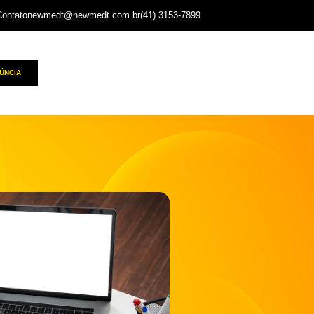
Contato
newmedt@newmedt.com.br
(41) 3153-7899
ÚNCIA