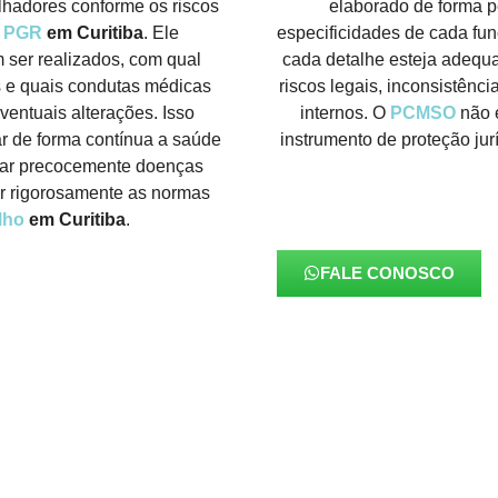
lhadores conforme os riscos
elaborado de forma p
o
PGR
em Curitiba
. Ele
especificidades de cada fu
 ser realizados, com qual
cada detalhe esteja adequa
s e quais condutas médicas
riscos legais, inconsistênc
entuais alterações. Isso
internos. O
PCMSO
não 
 de forma contínua a saúde
instrumento de proteção jur
icar precocemente doenças
ir rigorosamente as normas
lho
em Curitiba
.
FALE CONOSCO