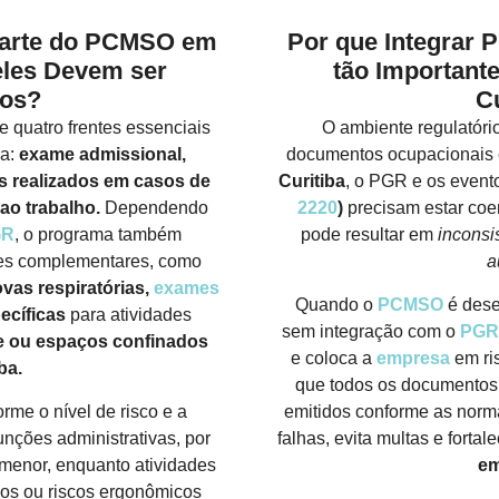
arte do PCMSO em
Por que Integrar 
eles Devem ser
tão Important
dos?
Cu
 quatro frentes essenciais
O ambiente regulatório
ia:
exame admissional,
documentos ocupacionais 
s realizados em casos de
Curitiba
, o PGR e os event
ao trabalho.
Dependendo
2220
)
precisam estar coer
GR
, o programa também
pode resultar em
inconsi
mes complementares, como
a
ovas respiratórias,
exames
Quando o
PCMSO
é dese
ecíficas
para atividades
sem integração com o
PG
ade ou espaços confinados
e coloca a
empresa
em ris
ba.
que todos os documentos 
rme o nível de risco e a
emitidos conforme as norma
unções administrativas, por
falhas, evita multas e forta
 menor, enquanto atividades
em
cos ou riscos ergonômicos