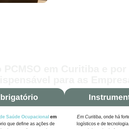
o PCMSO em Curitiba e por 
dispensável para as Empres
rigatório
Instrumen
 de Saúde Ocupacional
em
Em Curitiba
, onde há fort
rio que define as ações de
logísticos e de tecnologia