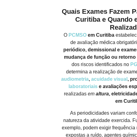
Quais Exames Fazem P
Curitiba e Quando 
Realiza
O
PCMSO
em Curitiba
estabelece
de avaliação médica obrigatór
periódico, demissional e exame
mudança de função ou retorno 
dos riscos identificados no
P
determina a realização de exa
audiometria
,
acuidade visual
, pr
laboratoriais
e avaliações esp
realizadas
em
altura
, eletricid
em Curiti
As periodicidades variam confo
natureza da atividade exercida. F
exemplo, podem exigir frequência
expostas a ruído, agentes quími