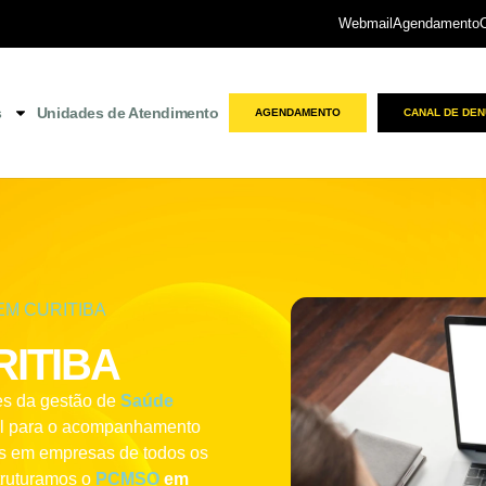
Webmail
Agendamento
s
Unidades de Atendimento
AGENDAMENTO
CANAL DE DEN
EM CURITIBA
ITIBA
es da gestão de
Saúde
al para o acompanhamento
es em empresas de todos os
struturamos o
PCMSO
em