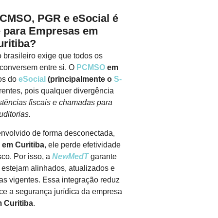
PCMSO, PGR e eSocial é
e para Empresas em
ritiba?
 brasileiro exige que todos os
conversem entre si. O
PCMSO
em
os do
eSocial
(principalmente o
S-
entes, pois qualquer divergência
stências fiscais e chamadas para
uditorias.
nvolvido de forma desconectada,
R
em Curitiba
, ele perde efetividade
co. Por isso, a
NewMedT
garante
estejam alinhados, atualizados e
s vigentes. Essa integração reduz
lece a segurança jurídica da empresa
 Curitiba
.