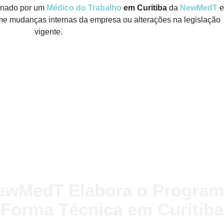
inado por um
Médico do Trabalho
em Curitiba
da
NewMedT
e
me mudanças internas da empresa ou alterações na legislação
vigente.
ewMedT Elabora o Program
Forma Técnica em Curitiba