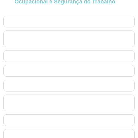
Ocupacional e Segurança do Trabalho
no
Abranches
.
1. O que exatamente é o PCMSO no Abranches?
2. Quem é responsável por elaborar e assinar o PCMSO
no Abranches?
3. O PCMSO no Abranches substitui o PGR?
4. Quais exames fazem parte do PCMSO no Abranches?
5. Como o PCMSO no Abranches se integra ao eSocial?
6. O PCMSO no Abranches precisa ser renovado
anualmente no Abranches?
7. O PCMSO no Abranches evita processos trabalhistas?
8. Empresas de pequeno porte também precisam do