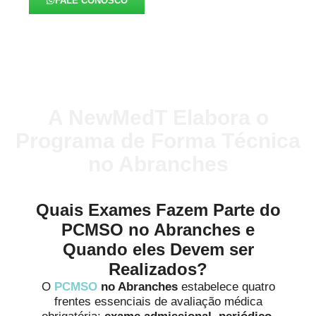
FALE CONOSCO
A NewMedT Elabora o
Programa de Forma Técnica
no Abranches
Quais Exames Fazem Parte do
PCMSO no Abranches e
Quando eles Devem ser
Realizados?
O
PCMSO
no Abranches
estabelece quatro
frentes essenciais de avaliação médica