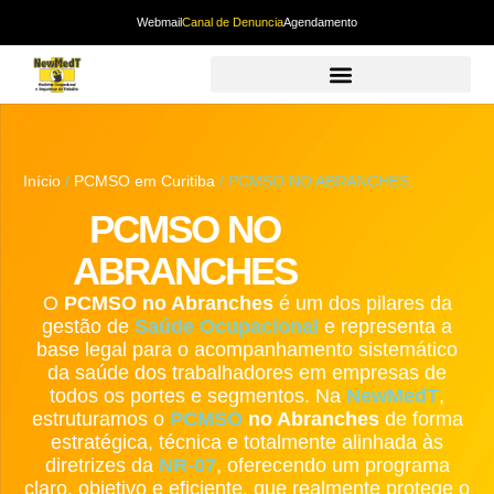
Webmail
Canal de Denuncia
Agendamento
Início
/
PCMSO em Curitiba
/ PCMSO NO ABRANCHES
PCMSO NO
ABRANCHES
O
PCMSO no Abranches
é um dos pilares da
gestão de
Saúde Ocupacional
e representa a
base legal para o acompanhamento sistemático
da saúde dos trabalhadores em empresas de
todos os portes e segmentos. Na
NewMedT
,
estruturamos o
PCMSO
no Abranches
de forma
estratégica, técnica e totalmente alinhada às
diretrizes da
NR-07
, oferecendo um programa
claro, objetivo e eficiente, que realmente protege o