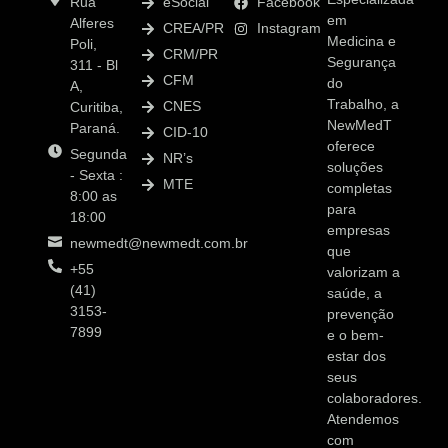
Rua
eSocial
Facebook
em
Alferes
CREA/PR
Instagram
Medicina e
Poli,
CRM/PR
Segurança
311 - Bl
CFM
do
A,
Trabalho, a
CNES
Curitiba,
NewMedT
Paraná.
CID-10
oferece
Segunda
NR’s
soluções
- Sexta :
MTE
completas
8:00 as
para
18:00
empresas
newmedt@newmedt.com.br
que
+55
valorizam a
(41)
saúde, a
3153-
prevenção
7899
e o bem-
estar dos
seus
colaboradores.
Atendemos
com