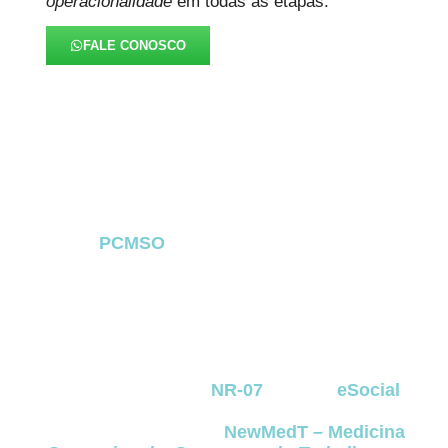
operacionalidade
em todas as etapas.
FALE CONOSCO
FAQ – PCMSO no Abranches
O
PCMSO
no Abranches
é um dos
documentos mais importantes dentro da Saúde
Ocupacional e cumpre um papel essencial na
prevenção, no monitoramento e na proteção
jurídica das empresas
no Abranches
. A seguir,
reunimos as principais dúvidas que surgem na
rotina de negócios que dependem de
conformidade com a
NR-07
e com o
eSocial
.
As respostas foram elaboradas com base na
experiência prática da
NewMedT – Medicina