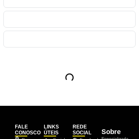
PCMSO no Abranches?
9. Um PCMSO no Abranches pode ser o mesmo para
todas as unidades da empresa?
10. Como contratar o PCMSO no Abranches pela
NewMedT?
Sumário
FALE
LINKS
REDE
Sobre
CONOSCO
ÚTEIS
SOCIAL
Especializada