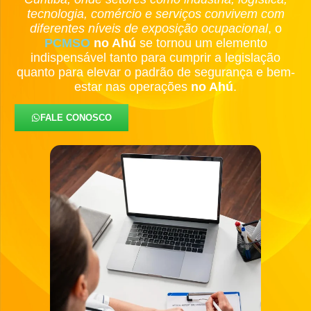
tecnologia, comércio e serviços convivem com
diferentes níveis de exposição ocupacional
, o
PCMSO
no Ahú
se tornou um elemento
indispensável tanto para cumprir a legislação
quanto para elevar o padrão de segurança e bem-
estar nas operações
no Ahú
.
FALE CONOSCO