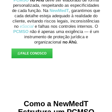
PCMSO
no Ahú
deve ser elaborado de forma
personalizada, respeitando as especificidades
de cada função. Na
NewMedT
, garantimos que
cada detalhe esteja adequado à realidade do
cliente, evitando riscos legais, inconsistências
no
eSocial
e falhas nos controles internos. O
PCMSO
não é apenas uma exigência — é um
instrumento de proteção jurídica e
organizacional
no Ahú
.
FALE CONOSCO
Como a NewMedT
Estrutura um PCMSO