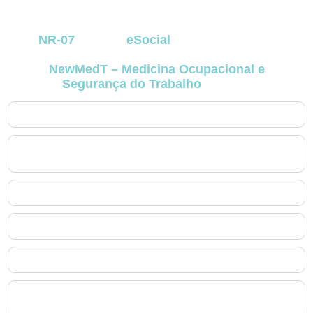
principais dúvidas que surgem na rotina de
negócios que dependem de conformidade com
a
NR-07
e com o
eSocial
. As respostas foram
elaboradas com base na experiência prática da
NewMedT – Medicina Ocupacional e
Segurança do Trabalho
no Ahú
.
1. O que exatamente é o PCMSO no Ahú?
2. Quem é responsável por elaborar e assinar o PCMSO
no Ahú?
3. O PCMSO no Ahú substitui o PGR?
4. Quais exames fazem parte do PCMSO no Ahú?
5. Como o PCMSO no Ahú se integra ao eSocial?
6. O PCMSO no Ahú precisa ser renovado anualmente no
Ahú?