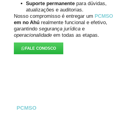
Suporte permanente
para dúvidas,
atualizações e auditorias.
Nosso compromisso é entregar um
PCMSO
em no Ahú
realmente funcional e efetivo,
garantindo
segurança jurídica
e
operacionalidade
em todas as etapas.
FALE CONOSCO
FAQ – PCMSO no Ahú
O
PCMSO
no Ahú
é um dos documentos mais
importantes dentro da Saúde Ocupacional e
cumpre um papel essencial na prevenção, no
monitoramento e na proteção jurídica das
empresas
no Ahú
. A seguir, reunimos as