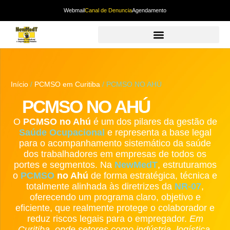
Webmail
Canal de Denuncia
Agendamento
Início
/
PCMSO em Curitiba
/ PCMSO NO AHÚ
PCMSO NO AHÚ
O
PCMSO no Ahú
é um dos pilares da gestão de
Saúde Ocupacional
e representa a base legal
para o acompanhamento sistemático da saúde
dos trabalhadores em empresas de todos os
portes e segmentos. Na
NewMedT
, estruturamos
o
PCMSO
no Ahú
de forma estratégica, técnica e
totalmente alinhada às diretrizes da
NR-07
,
oferecendo um programa claro, objetivo e
eficiente, que realmente protege o colaborador e
reduz riscos legais para o empregador.
Em
Curitiba, onde setores como indústria, logística,