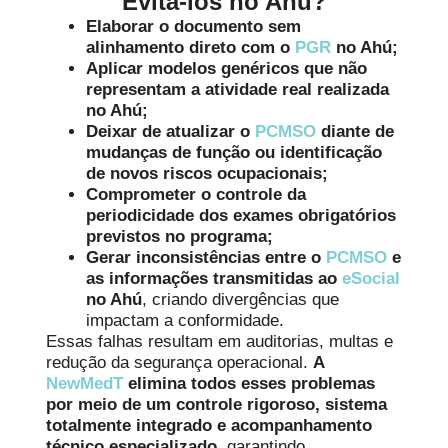
Evitá-los no Ahú?
Elaborar o documento sem
alinhamento direto com o
PGR
no Ahú;
Aplicar modelos genéricos que não
representam a atividade real realizada
no Ahú;
Deixar de atualizar o
PCMSO
diante de
mudanças de função ou identificação
de novos riscos ocupacionais;
Comprometer o controle da
periodicidade dos exames obrigatórios
previstos no programa;
Gerar inconsistências entre o
PCMSO
e
as informações transmitidas ao
eSocial
no Ahú
, criando divergências que
impactam a conformidade.
Essas falhas resultam em auditorias, multas e
redução da segurança operacional.
A
NewMedT
elimina todos esses problemas
por meio de um controle rigoroso, sistema
totalmente integrado e acompanhamento
técnico especializado
, garantindo