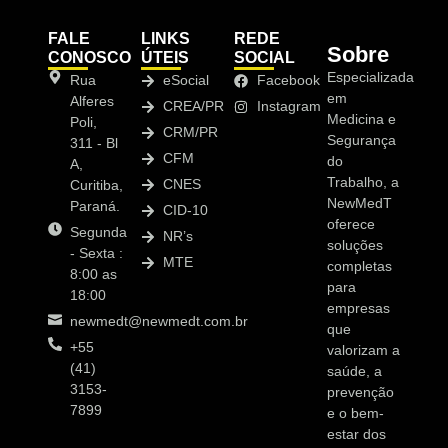
FALE
LINKS
REDE
Sobre
CONOSCO
ÚTEIS
SOCIAL
Especializada
Rua
eSocial
Facebook
em
Alferes
CREA/PR
Instagram
Medicina e
Poli,
CRM/PR
Segurança
311 - Bl
CFM
do
A,
Trabalho, a
CNES
Curitiba,
NewMedT
Paraná.
CID-10
oferece
Segunda
NR’s
soluções
- Sexta :
MTE
completas
8:00 as
para
18:00
empresas
newmedt@newmedt.com.br
que
+55
valorizam a
(41)
saúde, a
3153-
prevenção
7899
e o bem-
estar dos