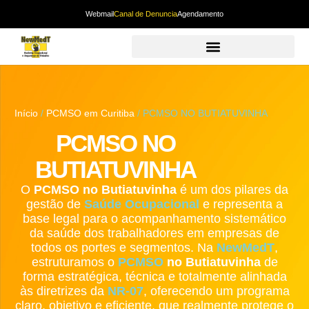
Webmail
Canal de Denuncia
Agendamento
Início
/
PCMSO em Curitiba
/ PCMSO NO BUTIATUVINHA
PCMSO NO
BUTIATUVINHA
O
PCMSO no Butiatuvinha
é um dos pilares da
gestão de
Saúde Ocupacional
e representa a
base legal para o acompanhamento sistemático
da saúde dos trabalhadores em empresas de
todos os portes e segmentos. Na
NewMedT
,
estruturamos o
PCMSO
no Butiatuvinha
de
forma estratégica, técnica e totalmente alinhada
às diretrizes da
NR-07
, oferecendo um programa
claro, objetivo e eficiente, que realmente protege o