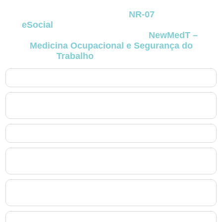
surgem na rotina de negócios que dependem
de conformidade com a
NR-07
e com o
eSocial
. As respostas foram elaboradas com
base na experiência prática da
NewMedT –
Medicina Ocupacional e Segurança do
Trabalho
no Butiatuvinha
.
1. O que exatamente é o PCMSO no Butiatuvinha?
2. Quem é responsável por elaborar e assinar o PCMSO
no Butiatuvinha?
3. O PCMSO no Butiatuvinha substitui o PGR?
4. Quais exames fazem parte do PCMSO no
Butiatuvinha?
5. Como o PCMSO no Butiatuvinha se integra ao
eSocial?
6. O PCMSO no Butiatuvinha precisa ser renovado