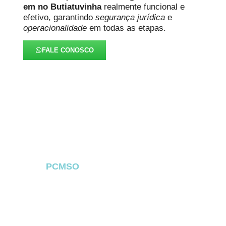
em no Butiatuvinha
realmente funcional e
efetivo, garantindo
segurança jurídica
e
operacionalidade
em todas as etapas.
FALE CONOSCO
FAQ – PCMSO no
Butiatuvinha
O
PCMSO
no Butiatuvinha
é um dos
documentos mais importantes dentro da Saúde
Ocupacional e cumpre um papel essencial na
prevenção, no monitoramento e na proteção
jurídica das empresas
no Butiatuvinha
. A
seguir, reunimos as principais dúvidas que