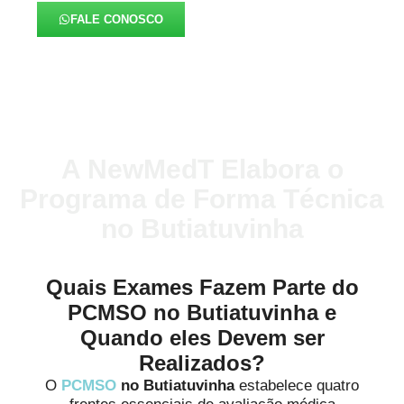
FALE CONOSCO
A NewMedT Elabora o
Programa de Forma Técnica
no Butiatuvinha
Quais Exames Fazem Parte do
PCMSO no Butiatuvinha e
Quando eles Devem ser
Realizados?
O
PCMSO
no Butiatuvinha
estabelece quatro