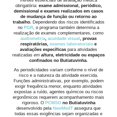
frentes essenciais de avaliação médica
obrigatória:
exame admissional, periódico,
demissional e exames realizados em casos
de mudança de função ou retorno ao
trabalho.
Dependendo dos riscos identificados
no
PGR
, o programa também determina a
realização de exames complementares, como
audiometria
,
acuidade visual
, provas
respiratórias,
exames laboratoriais
e
avaliações específicas
para atividades
realizadas
em
altura
, eletricidade ou espaços
confinados no Butiatuvinha.
As periodicidades variam conforme o nível de
risco e a natureza da atividade exercida.
Funções administrativas, por exemplo, podem
exigir frequência menor, enquanto atividades
expostas a ruído, agentes químicos ou riscos
ergonômicos requerem acompanhamento mais
rigoroso. O
PCMSO
no Butiatuvinha
desenvolvido pela
NewMedT
assegura que
todas essas exigências sejam organizadas e