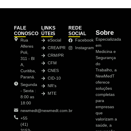
FALE
LINKS
REDE
Sobre
CONOSCO
ÚTEIS
SOCIAL
Especializada
Rua
eSocial
Facebook
em
Alferes
CREA/PR
Instagram
Medicina e
Poli,
CRM/PR
Segurança
311 - Bl
CFM
do
A,
Trabalho, a
CNES
Curitiba,
NewMedT
Paraná.
CID-10
oferece
Segunda
NR’s
soluções
- Sexta :
MTE
completas
8:00 as
para
18:00
empresas
newmedt@newmedt.com.br
que
+55
valorizam a
(41)
saúde, a
3153-