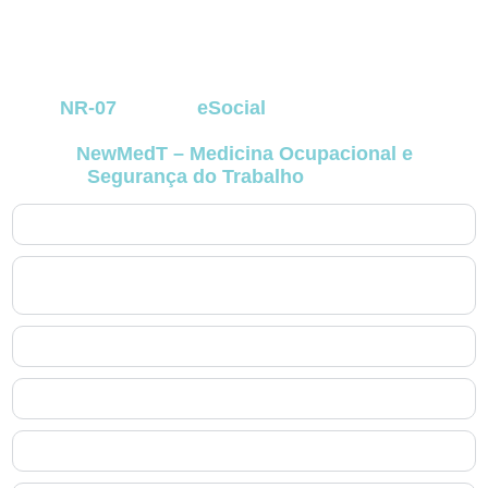
monitoramento e na proteção jurídica das
empresas
no Xaxim
. A seguir, reunimos as
principais dúvidas que surgem na rotina de
negócios que dependem de conformidade com
a
NR-07
e com o
eSocial
. As respostas foram
elaboradas com base na experiência prática da
NewMedT – Medicina Ocupacional e
Segurança do Trabalho
no Xaxim
.
1. O que exatamente é o PCMSO no Xaxim?
2. Quem é responsável por elaborar e assinar o PCMSO
no Xaxim?
3. O PCMSO no Xaxim substitui o PGR?
4. Quais exames fazem parte do PCMSO no Xaxim?
5. Como o PCMSO no Xaxim se integra ao eSocial?