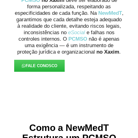
PCMSO
no Xaxim
deve ser elaborado de
forma personalizada, respeitando as
especificidades de cada função. Na
NewMedT
,
garantimos que cada detalhe esteja adequado
à realidade do cliente, evitando riscos legais,
inconsistências no
eSocial
e falhas nos
controles internos. O
PCMSO
não é apenas
uma exigência — é um instrumento de
proteção jurídica e organizacional
no Xaxim
.
FALE CONOSCO
Como a NewMedT
Estrutura um PCMSO