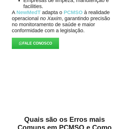
Empresas de limpeza, manutenção e
facilities.
A
NewMedT
adapta o
PCMSO
à realidade
operacional
no Xaxim
, garantindo precisão
no monitoramento de saúde e maior
conformidade com a legislação.
FALE CONOSCO
Alinhados à Realidade de
Cada Negócio no Xaxim
Quais são os Erros mais
Comuns em PCMSO e Como