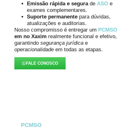
Emissão rápida e segura
de
ASO
e
exames complementares.
Suporte permanente
para dúvidas,
atualizações e auditorias.
Nosso compromisso é entregar um
PCMSO
em no Xaxim
realmente funcional e efetivo,
garantindo
segurança jurídica
e
operacionalidade
em todas as etapas.
FALE CONOSCO
FAQ – PCMSO no Xaxim
O
PCMSO
no Xaxim
é um dos documentos
mais importantes dentro da Saúde Ocupacional
e cumpre um papel essencial na prevenção, no