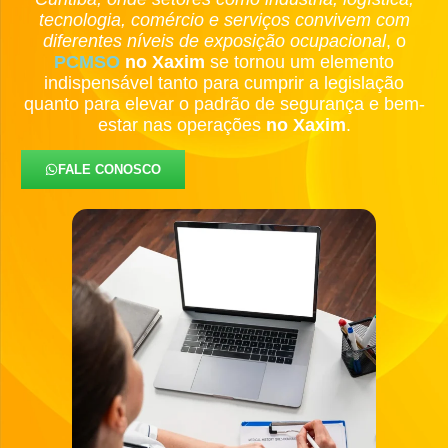
tecnologia, comércio e serviços convivem com
diferentes níveis de exposição ocupacional
, o
PCMSO
no Xaxim
se tornou um elemento
indispensável tanto para cumprir a legislação
quanto para elevar o padrão de segurança e bem-
estar nas operações
no Xaxim
.
FALE CONOSCO