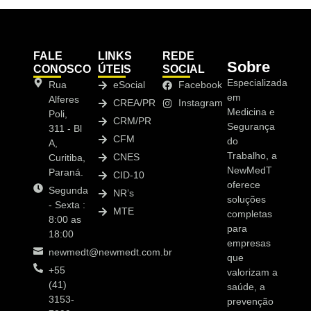
FALE
LINKS
REDE
Sobre
CONOSCO
ÚTEIS
SOCIAL
Especializada
Rua
eSocial
Facebook
em
Alferes
CREA/PR
Instagram
Medicina e
Poli,
CRM/PR
Segurança
311 - Bl
CFM
do
A,
Trabalho, a
CNES
Curitiba,
NewMedT
Paraná.
CID-10
oferece
Segunda
NR’s
soluções
- Sexta :
MTE
completas
8:00 as
para
18:00
empresas
newmedt@newmedt.com.br
que
+55
valorizam a
(41)
saúde, a
3153-
prevenção