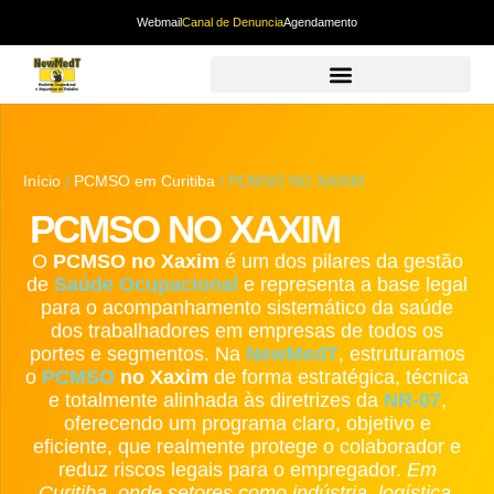
Webmail
Canal de Denuncia
Agendamento
Início
/
PCMSO em Curitiba
/ PCMSO NO XAXIM
PCMSO NO XAXIM
O
PCMSO no Xaxim
é um dos pilares da gestão
de
Saúde Ocupacional
e representa a base legal
para o acompanhamento sistemático da saúde
dos trabalhadores em empresas de todos os
portes e segmentos. Na
NewMedT
, estruturamos
o
PCMSO
no Xaxim
de forma estratégica, técnica
e totalmente alinhada às diretrizes da
NR-07
,
oferecendo um programa claro, objetivo e
eficiente, que realmente protege o colaborador e
reduz riscos legais para o empregador.
Em
Curitiba, onde setores como indústria, logística,