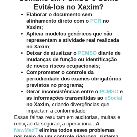
Evitá-los no Xaxim?
Elaborar o documento sem
alinhamento direto com o
PGR
no
Xaxim;
Aplicar modelos genéricos que não
representam a atividade real realizada
no Xaxim;
Deixar de atualizar o
PCMSO
diante de
mudanças de função ou identificação
de novos riscos ocupacionais;
Comprometer o controle da
periodicidade dos exames obrigatórios
previstos no programa;
Gerar inconsistências entre o
PCMSO
e
as informações transmitidas ao
eSocial
no Xaxim
, criando divergências que
impactam a conformidade.
Essas falhas resultam em auditorias, multas e
redução da segurança operacional.
A
NewMedT
elimina todos esses problemas
por meio de um controle rigoroso, sistema