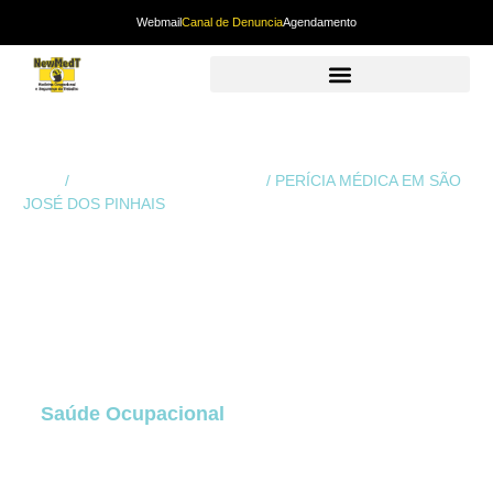
Webmail
Canal de Denuncia
Agendamento
Início
/
Perícia Médica em Curitiba
/ PERÍCIA MÉDICA EM SÃO
JOSÉ DOS PINHAIS
PERÍCIA MÉDICA
EM SÃO JOSÉ
DOS PINHAIS
A
Perícia Médica
em São José dos Pinhais
é
um dos serviços mais estratégicos dentro da
Saúde Ocupacional
, pois atua diretamente na
avaliação técnica de condições funcionais,
afastamentos, acidentes de trabalho,
benefícios previdenciários e situações de