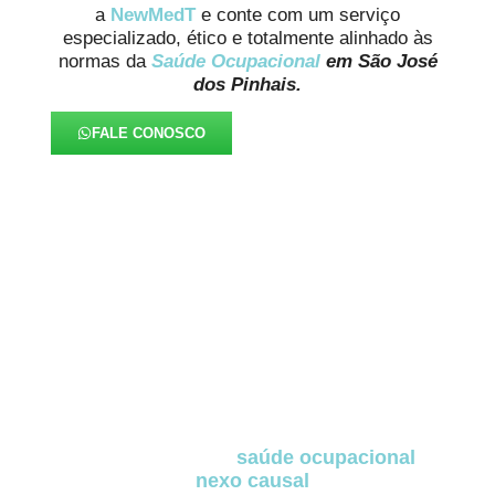
a
NewMedT
e conte com um serviço
especializado, ético e totalmente alinhado às
normas da
Saúde Ocupacional
em São José
dos Pinhais.
FALE CONOSCO
FAQ – Perícia Médica em São
José dos Pinhais
A
Perícia Médica em São José dos Pinhais
é
uma ferramenta indispensável para empresas
que precisam de
avaliações técnicas
confiáveis sobre
saúde ocupacional
,
afastamentos,
nexo causal
e capacidade