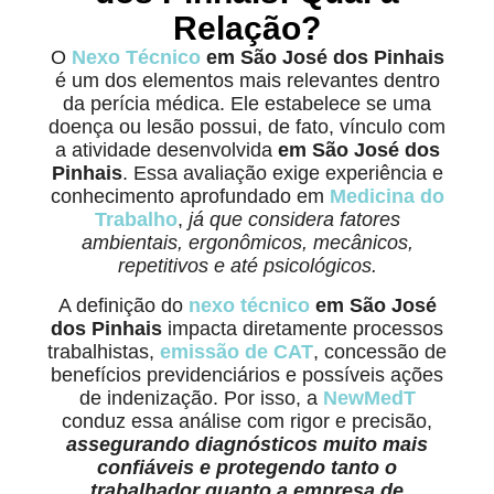
Relação?
O
Nexo Técnico
em São José dos Pinhais
é um dos elementos mais relevantes dentro
da perícia médica. Ele estabelece se uma
doença ou lesão possui, de fato, vínculo com
a atividade desenvolvida
em São José dos
Pinhais
. Essa avaliação exige experiência e
conhecimento aprofundado em
Medicina do
Trabalho
,
já que considera fatores
ambientais, ergonômicos, mecânicos,
repetitivos e até psicológicos.
A definição do
nexo técnico
em São José
dos Pinhais
impacta diretamente processos
trabalhistas,
emissão de CAT
, concessão de
benefícios previdenciários e possíveis ações
de indenização. Por isso, a
NewMedT
conduz essa análise com rigor e precisão,
assegurando diagnósticos muito mais
confiáveis e protegendo tanto o
trabalhador quanto a empresa de