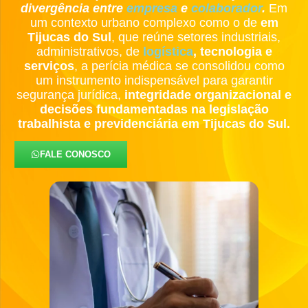
divergência entre
empresa
e
colaborador
.
Em
um contexto urbano complexo como o de
em
Tijucas do Sul
, que reúne setores industriais,
administrativos, de
logística
,
tecnologia e
serviços
, a perícia médica se consolidou como
um instrumento indispensável para garantir
segurança jurídica,
integridade organizacional e
decisões fundamentadas na legislação
trabalhista e previdenciária em Tijucas do Sul.
FALE CONOSCO