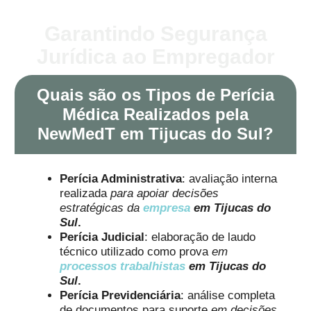
Garantindo Segurança
Jurídica ao Empregador
Quais são os Tipos de Perícia
Médica Realizados pela
NewMedT em Tijucas do Sul?
Perícia Administrativa
: avaliação interna
realizada
para apoiar decisões
estratégicas da
empresa
em Tijucas do
Sul
.
Perícia Judicial
: elaboração de laudo
técnico utilizado como prova
em
processos trabalhistas
em Tijucas do
Sul
.
Perícia Previdenciária
: análise completa
de documentos para suporte
em decisões