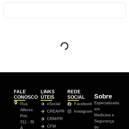
10. Como solicitar uma Perícia Médica em Tijucas do Sul
com a NewMedT?
Sumário
FALE
LINKS
REDE
Sobre
CONOSCO
ÚTEIS
SOCIAL
Especializada
Rua
eSocial
Facebook
em
Alferes
CREA/PR
Instagram
Medicina e
Poli,
CRM/PR
Segurança
311 - Bl
CFM
do
A,