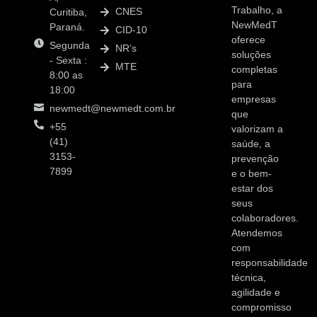
Trabalho, a
CNES
Curitiba,
NewMedT
Paraná.
CID-10
oferece
Segunda
NR’s
soluções
- Sexta :
MTE
completas
8:00 as
para
18:00
empresas
newmedt@newmedt.com.br
que
+55
valorizam a
(41)
saúde, a
3153-
prevenção
7899
e o bem-
estar dos
seus
colaboradores.
Atendemos
com
responsabilidade
técnica,
agilidade e
compromisso