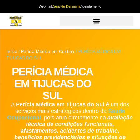
Webmail
Canal de Denuncia
Agendamento
Início
/
Perícia Médica em Curitiba
/ PERÍCIA MÉDICA EM
TIJUCAS DO SUL
PERÍCIA MÉDICA
EM TIJUCAS DO
SUL
A
Perícia Médica
em Tijucas do Sul
é um dos
serviços mais estratégicos dentro da
Saúde
Ocupacional
, pois atua diretamente na
avaliação
técnica de condições funcionais,
afastamentos, acidentes de trabalho,
benefícios previdenciários e situações de